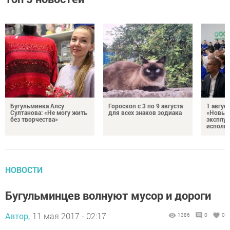
Бугульминка Алсу
Гороскоп с 3 по 9 августа
1 авгус
Султанова: «Не могу жить
для всех знаков зодиака
«Новые
без творчества»
эксплуа
исполня
НОВОСТИ
Бугульминцев волнуют мусор и дороги
Автор,
11 мая 2017 - 02:17
1386
0
0