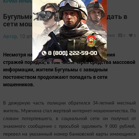
КРИМ-ИНФО
Бугульминцы продолжают попадать в
сети мошенников
Автор,
10 апреля 2018 - 06:00
1943
0
0
Несмотря на многочисленные предупреждения
стражей порядка, в том числе через средства массовой
информации, жители Бугульмы с завидным
постоянством продолжают попадать в сети
мошенников.
В дежурную часть полиции обратился 34-летний местный
житель. Мужчина стал жертвой интернет-мошенничества. По
словам потерпевшего, в социальной сети он получил от
знакомого сообщение с просьбой одолжить 9 000 рублей,
перевел на указанный номер банковской карты имеющиеся