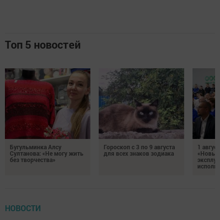
Топ 5 новостей
Бугульминка Алсу
Гороскоп с 3 по 9 августа
1 авгус
Султанова: «Не могу жить
для всех знаков зодиака
«Новые
без творчества»
эксплуа
исполня
НОВОСТИ