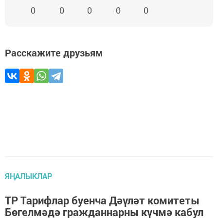
0
0
0
0
0
Расскажите друзьям
ЯҢАЛЫКЛАР
ТР Тарифлар буенча Дәүләт комитеты
Бөгелмәдә гражданнарны күчмә кабул