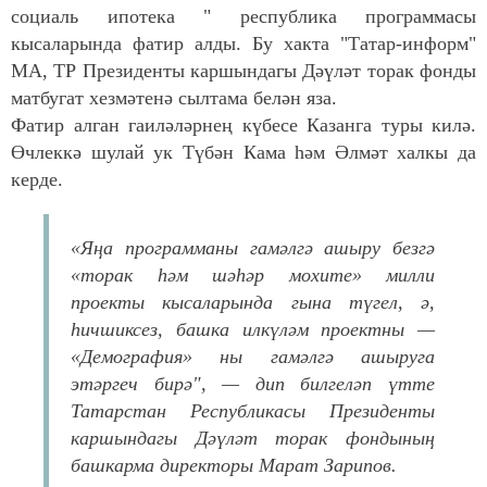
социаль ипотека " республика программасы
кысаларында фатир алды. Бу хакта "Татар-информ"
МА, ТР Президенты каршындагы Дәүләт торак фонды
матбугат хезмәтенә сылтама белән яза.
Фатир алган гаиләләрнең күбесе Казанга туры килә.
Өчлеккә шулай ук Түбән Кама һәм Әлмәт халкы да
керде.
«Яңа программаны гамәлгә ашыру безгә
«торак һәм шәһәр мохите» милли
проекты кысаларында гына түгел, ә,
һичшиксез, башка илкүләм проектны —
«Демография» ны гамәлгә ашыруга
этәргеч бирә", — дип билгеләп үтте
Татарстан Республикасы Президенты
каршындагы Дәүләт торак фондының
башкарма директоры Марат Зарипов.