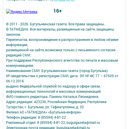
16+
© 2011 - 2026. Бугульминская газета. Все права защищены.
© ТАТМЕДИА. Все материалы, размещенные на сайте, защищены
законом.
Перепечатка, воспроизведение и распространение в любом объеме
информации,
размещенной на сайте, возможна только с письменного согласия
редакций СМИ.
При поддержке Республиканского агентства по печати и массовым
коммуникациям.
Наименование СМИ: Бугульминская газета (город Бугульма)
№ свидетельства о регистрации СМИ, дата: ЭЛ № ФС 77 – 67939 от
06.12.2016
выдано Федеральной службой по надзору в сфере связи,
информационных технологий и массовых коммуникаций
ФИО главного редактора: Панина Наталья Леонидовна
Адрес редакции: 423236, Российская Федерация, Республика
Татарстан, г. Бугульма, ул. Гафиатуллина, д. 33
Филиал АО «ТАТМЕДИА» «Бугульма-информ»
Телефон редакции: 8 (85594) 4-81-22
Рекламный отдел: 8 (85594) 4-81-22, bugulgazeta@mail.ru
Электронная почта редакции: bugulgazeta@mail.ru