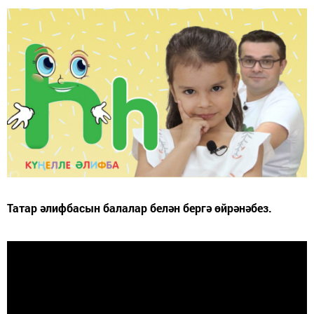
Татар әлифбасын балалар белән бергә өйрәнәбез.