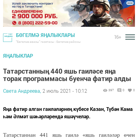
БӨГЕЛМӘ ЯҢАЛЫКЛАРЫ
16+
"Бөгелмә авазы" газетасы - Бөгелмә районы
ЯҢАЛЫКЛАР
Татарстанның 440 яшь гаиләсе яңа
торак программасы буенча фатир алды
Света Андреева,
2 июль 2021 - 10:12
397
0
0
Яңа фатир алган гаиләләрнең күбесе Казан, Түбән Кама
һәм Әлмәт шәһәрләрендә яшәүчеләр.
Татарстаннан 441 яшь гаилә «яшь гаиләләр өчен