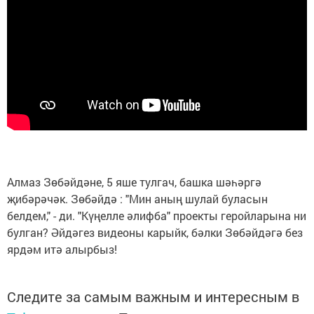
Алмаз Зөбәйдәне, 5 яше тулгач, башка шәһәргә
җибәрәчәк. Зөбәйдә : "Мин аның шулай буласын
белдем," - ди. "Күңелле әлифба" проекты геройларына ни
булган? Әйдәгез видеоны карыйк, бәлки Зөбәйдәгә без
ярдәм итә алырбыз!
Следите за самым важным и интересным в