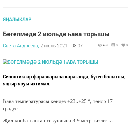
ЯҢАЛЫКЛАР
Бөгелмәдә 2 июльдә һава торышы
Света Андреева,
2 июль 2021 - 08:07
433
0
0
Синоптиклар фаразларына караганда, бүген болытлы,
яңгыр явуы ихтимал.
Һава температурасы көндез +23..+25 °, төнлә 17
градус.
Җил көнбатыштан секундына 3-9 метр тизлектә.