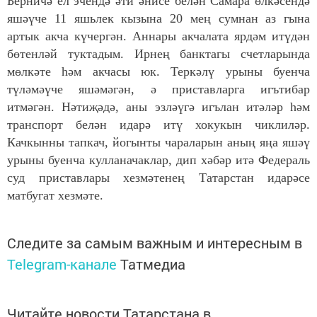
Берничә ел эчендә әти әнисе белән Самара өлкәсендә
яшәүче 11 яшьлек кызына 20 мең сумнан аз гына
артык акча күчергән. Аннары акчалата ярдәм итүдән
бөтенләй туктадым. Ирнең банктагы счетларында
мөлкәте һәм акчасы юк. Теркәлү урыны буенча
түләмәүче яшәмәгән, ә приставларга игътибар
итмәгән. Нәтиҗәдә, аны эзләүгә игълан итәләр һәм
транспорт белән идарә итү хокукын чиклиләр.
Качкынны тапкач, йогынты чараларын аның яңа яшәү
урыны буенча кулланачаклар, дип хәбәр итә Федераль
суд приставлары хезмәтенең Татарстан идарәсе
матбугат хезмәте.
Следите за самым важным и интересным в
Telegram-канале
Татмедиа
Читайте новости Татарстана в