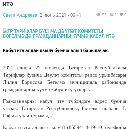
итә
Света Андреева,
2 июль 2021 - 09:41
412
0
0
Кабул итү алдан язылу буенча алып барылачак.
2021 елның 22 июлендә Татарстан Республикасы
Тарифлар буенча Дәүләт комитеты рәисе урынбасары
Лилия Борисова Бөгелмә муниципаль районында
гражданнарны күчмә кабул итү үткәрә.
Гражданнарны кабул итү түбәндәге адрес буенча
узачак: Татарстан Республикасы, Бөгелмә шәһәре, Г.
Гафиятуллин урамы, 7.
Кабул итүгә алдан язылу 8 (85594) 4-19-10 телефоны