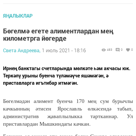
ЯҢАЛЫКЛАР
Бөгелмә егете алиментлардан мең
километрга йөгерде
Света Андреева,
1 июль 2021 - 18:16
483
0
0
Ирнең банктагы счетларында мөлкәте һәм акчасы юк.
Теркәлү урыны буенча түләмәүче яшәмәгән, ә
приставларга игътибар итмәгән.
Бөгелмәдән алимент буенча 170 мең сум бурычлы
качкынның әтисен Ярославль өлкәсендә табып,
административ җаваплылыкка тартканнар. Ул
приставлардан Мышкиндагы качкан.