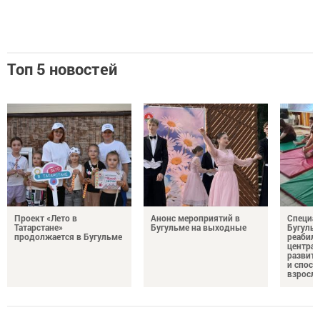
Топ 5 новостей
Проект «Лето в
Анонс мероприятий в
Специа
Татарстане»
Бугульме на выходные
Бугуль
продолжается в Бугульме
реабил
центра 
развити
и спосо
взросл