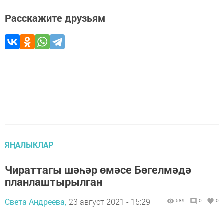
Расскажите друзьям
ЯҢАЛЫКЛАР
Чираттагы шәһәр өмәсе Бөгелмәдә
планлаштырылган
Света Андреева,
23 август 2021 - 15:29
589
0
0