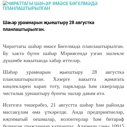
Шәһәр урамнарын җыештыру 28 августка
планлаштырылган.
Чираттагы шәһәр өмәсе Бөгелмәдә планлаштырылган.
Бу хакта бүген шәһәр Мэриясендә узган эшлекле
дүшәмбе вакытында хәбәр иттеләр.
Шәһәр урамнарын җыештыру 28 августка
планлаштырылган. Хәзерге вакытта җәмәгать
киңлекләрен карап тоту, паркларда һәм скверларда
чисталык урнаштыру буенча эшләр дәвам итә.
Исегезгә төшерәбез, 21 августта шәһәр һәм районда
массакүләм өмә үткәрелде. Анда предприятиеләр,
иҗтимагый оешмалар, волонтерлар һәм битараф
булмаган гражданнар катнашты. Аларның саны 10915