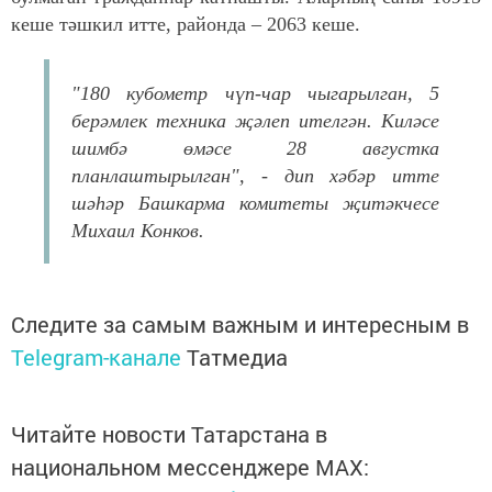
кеше тәшкил итте, районда – 2063 кеше.
"180 кубометр чүп-чар чыгарылган, 5
берәмлек техника җәлеп ителгән. Киләсе
шимбә өмәсе 28 августка
планлаштырылган", - дип хәбәр итте
шәһәр Башкарма комитеты җитәкчесе
Михаил Конков.
Следите за самым важным и интересным в
Telegram-канале
Татмедиа
Читайте новости Татарстана в
национальном мессенджере MАХ: