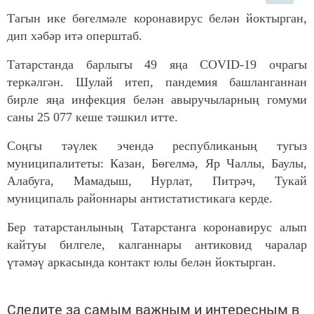
Тагын ике бөгелмәле коронавирус белән йоктырган,
дип хәбәр итә оперштаб.
Татарстанда барлыгы 49 яңа COVID-19 очрагы
теркәлгән. Шулай итеп, пандемия башланганнан
бирле яңа инфекция белән авыручыларның гомуми
саны 25 077 кеше тәшкил итте.
Соңгы тәүлек эчендә республиканың тугыз
муниципалитеты: Казан, Бөгелмә, Яр Чаллы, Баулы,
Алабуга, Мамадыш, Нурлат, Питрәч, Тукай
муниципаль районнары антистатистикага керде.
Бер татарстанлының Татарстанга коронавирус алып
кайтуы билгеле, калганнары антиковид чаралар
үтәмәү аркасында контакт юлы белән йоктырган.
Следите за самым важным и интересным в