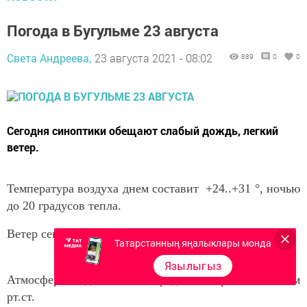
Погода в Бугульме 23 августа
Света Андреева,
23 августа 2021 - 08:02
889
0
0
Сегодня синоптики обещают cлабый дождь, легкий
ветер.
Температура воздуха днем составит +24..+31 °, ночью
до 20 градусов тепла.
Ветер северо-западный 2-6 м/с.
Татарстанның яңалыклары монда
Язылыгыз
Атмосферное давление в пределах нормы - 735 мм
рт.ст.