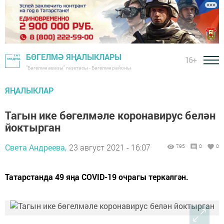
БӨГЕЛМӘ ЯҢАЛЫКЛАРЫ
16+
"Бөгелмә авазы" газетасы - Бөгелмә районы
ЯҢАЛЫКЛАР
Тагын ике бөгелмәле коронавирус белән
йоктырган
Света Андреева,
23 август 2021 - 16:07
795
0
0
Татарстанда 49 яңа COVID-19 очрагы теркәлгән.