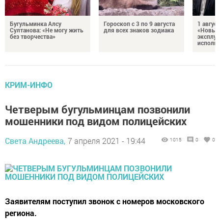
Бугульминка Алсу
Гороскоп с 3 по 9 августа
1 авгус
Султанова: «Не могу жить
для всех знаков зодиака
«Новые
без творчества»
эксплуа
исполня
КРИМ-ИНФО
Четверым бугульминцам позвонили
мошенники под видом полицейских
Света Андреева,
7 апреля 2021 - 19:44
1015
0
0
Заявителям поступил звонок с номеров московского
региона.