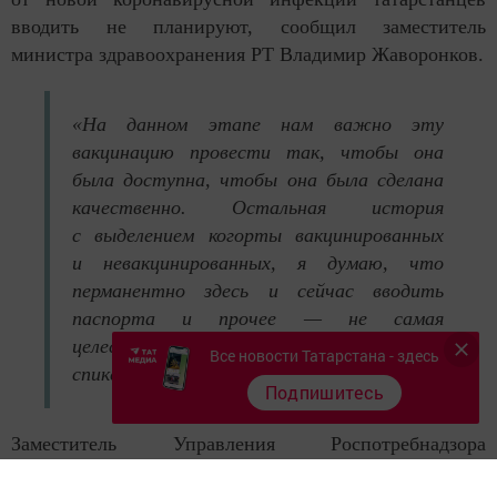
вводить не планируют, сообщил заместитель
министра здравоохранения РТ Владимир Жаворонков.
«На данном этапе нам важно эту
вакцинацию провести так, чтобы она
была доступна, чтобы она была сделана
качественно. Остальная история
с выделением когорты вакцинированных
и невакцинированных, я думаю, что
перманентно здесь и сейчас вводить
паспорта и прочее — не самая
целесообразная история», — отметил
Все новости Татарстана - здесь
спикер.
Подпишитесь
Заместитель Управления Роспотребнадзора
по РТ Любовь Авдонина добавила, что вакцина не