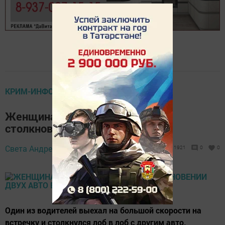
КРИМ-ИНФО
Женщина погибла в лобовом
столкновении двух авто в РТ
Света Андреева,
18 января 2021 - 16:54
1921
0
0
Один из водителей выехал на большой скорости на
встречку и столкнулся лоб в лоб с другим авто.