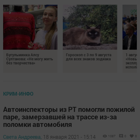
Бугульминка Алсу
Гороскоп с 3 по 9 августа
1 авгус
Султанова: «Не могу жить
для всех знаков зодиака
«Новые
без творчества»
эксплуа
исполня
КРИМ-ИНФО
Автоинспекторы из РТ помогли пожилой
паре, замерзавшей на трассе из-за
поломки автомобиля
Света Андреева,
18 января 2021 - 15:14
1087
0
0