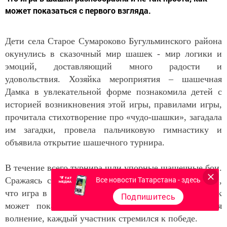
может показаться с первого взгляда.
Дети села Старое Сумароково Бугульминского района
окунулись в сказочный мир шашек - мир логики и
эмоций, доставляющий много радости и
удовольствия. Хозяйка мероприятия – шашечная
Дамка в увлекательной форме познакомила детей с
историей возникновения этой игры, правилами игры,
прочитала стихотворение про «чудо-шашки», загадала
им загадки, провела пальчиковую гимнастику и
объявила открытие шашечного турнира.
В течение всего турнира шли упорные шашечные бои.
Все новости Татарстана - здесь
Сражаясь со своими соперниками, ребята показали,
что игра в шашки разнообразна и не так проста, как
Подпишитесь
может показаться с первого взгляда. Преодолевая
волнение, каждый участник стремился к победе.