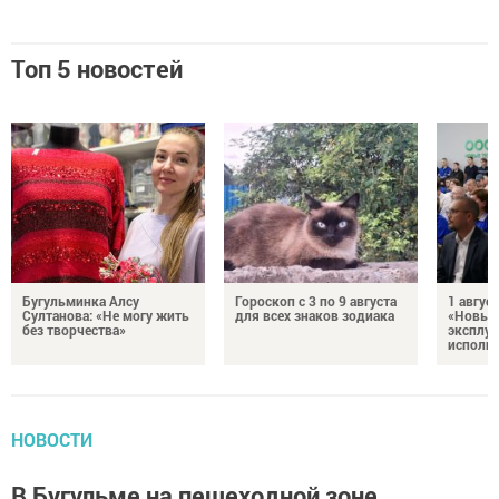
Топ 5 новостей
Бугульминка Алсу
Гороскоп с 3 по 9 августа
1 авгус
Султанова: «Не могу жить
для всех знаков зодиака
«Новые
без творчества»
эксплуа
исполня
НОВОСТИ
В Бугульме на пешеходной зоне