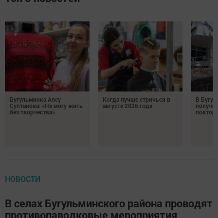
Бугульминка Алсу
Когда лучше стричься в
В Бугул
Султанова: «Не могу жить
августе 2026 года
получил
без творчества»
повтор
НОВОСТИ
В селах Бугульминского района проводят
противопаводковые мероприятия