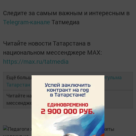
Следите за самым важным и интересным в
Telegram-канале
Татмедиа
Читайте новости Татарстана в
национальном мессенджере MАХ:
https://max.ru/tatmedia
Ещё больше новостей в Telegram-канале
Бугульма
Татарстан
Читайте наши новости в национальном
мессенджере
MAX
и в
«Дзен»