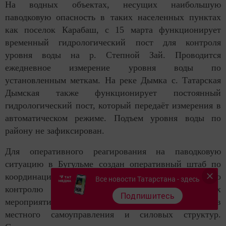
На водных объектах, несущих наибольшую
паводковую опасность в таких населенных пунктах
как поселок Карабаш, с 15 марта функционирует
временный гидрологический пост для контроля
уровня воды на р. Степной Зай. Проводится
ежедневное измерение уровня воды по
установленным меткам. На реке Дымка с. Татарская
Дымская также функционирует постоянный
гидрологический пост, который передаёт измерения в
автоматическом режиме. Подъем уровня воды по
району не зафиксирован.
Для оперативного реагирования на паводковую
ситуацию в Бугульме создан оперативный штаб по
координации сил и средств и рабочая группа по
Все новости Татарстана - здесь
контролю за осуществлением противопаводковых
Подпишитесь
мероприятий, куда вошли должностные лица органов
местного самоуправления и силовых структур.