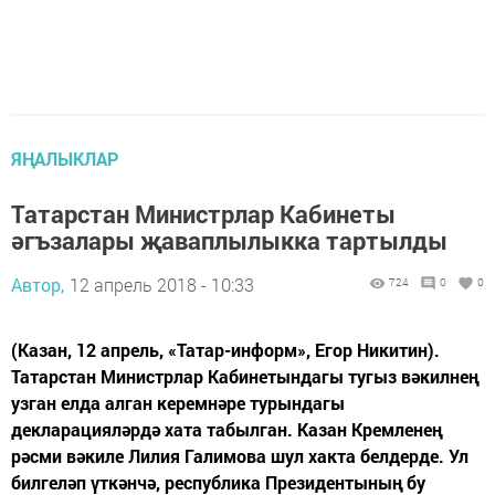
ЯҢАЛЫКЛАР
Татарстан Министрлар Кабинеты
әгъзалары җаваплылыкка тартылды
Автор,
12 апрель 2018 - 10:33
724
0
0
(Казан, 12 апрель, «Татар-информ», Егор Никитин).
Татарстан Министрлар Кабинетындагы тугыз вәкилнең
узган елда алган керемнәре турындагы
декларацияләрдә хата табылган. Казан Кремленең
рәсми вәкиле Лилия Галимова шул хакта белдерде. Ул
билгеләп үткәнчә, республика Президентының бу