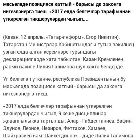
мәсьәләдә позициясе катгый - барысы да законга
нигезләнергә тиеш. «2017 елда белгечләр тарафыннан
үткәрелгән тикшерүләрдән чыгып,...
(Казан, 12 апрель, «Татар-информ», Егор Никитин).
Татарстан Министрлар Кабинетындагы тугыз вәкилнең
узган елда алган керемнәре турындагы
декларацияләрдә хата табылган. Казан Кремленең
рәсми вәкиле Лилия Галимова шул хакта белдерде.
Ул билгеләп үткәнчә, республика Президентының бу
мәсьәләдә позициясе катгый - барысы да законга
нигезләнергә тиеш.
«2017 елда белгечләр тарафыннан үткәрелгән
тикшерүләрдән чыгып, 9 кеше дисциплинар
җаваплылыкка тартылды. Алар - Габделганиев, Вафин,
Здунов, Леонов, Нәзиров, Фәттахов, Хамаев,
Шәйхразиев һәм Шәйхетдинов», - диде Лилия Галимова.