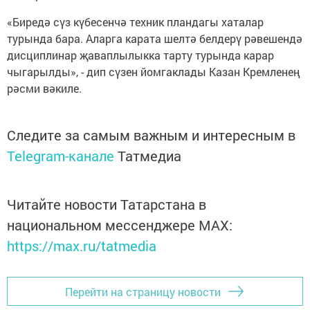
«Биредә сүз күбесенчә техник пландагы хаталар
турында бара. Аларга карата шелтә белдерү рәвешендә
дисциплинар җаваплылыкка тарту турында карар
чыгарылды», - дип сүзен йомгаклады Казан Кремленең
рәсми вәкиле.
Следите за самым важным и интересным в
Telegram-канале
Татмедиа
Читайте новости Татарстана в
национальном мессенджере MАХ:
https://max.ru/tatmedia
Перейти на страницу новости