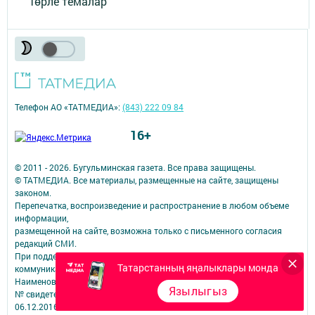
Төрле темалар
Телефон АО «ТАТМЕДИА»:
(843) 222 09 84
16+
© 2011 - 2026. Бугульминская газета. Все права защищены.
© ТАТМЕДИА. Все материалы, размещенные на сайте, защищены
законом.
Перепечатка, воспроизведение и распространение в любом объеме
информации,
размещенной на сайте, возможна только с письменного согласия
редакций СМИ.
При поддержке Республиканского агентства по печати и массовым
Татарстанның яңалыклары монда
коммуникациям.
Наименование СМИ: Бугульминская газета (город Бугульма)
Язылыгыз
№ свидетельства о регистрации СМИ, дата: ЭЛ № ФС 77 – 67939 от
06.12.2016