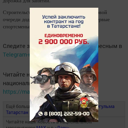
дорожка для занятий.
Строительство уже стартовало. Работы первой
очереди доделают в текущем году, затем первые
спортсмены смогут испробовать объект.
Следите за самым важным и интересным в
Telegram-канале
Татмедиа
Читайте новости Татарстана в
национальном мессенджере MАХ:
https://max.ru/tatmedia
Ещё больше новостей в Telegram-канале
Бугульма
Татарстан
Читайте наши новости в национальном
мессенджере
MAX
и в
«Дзен»