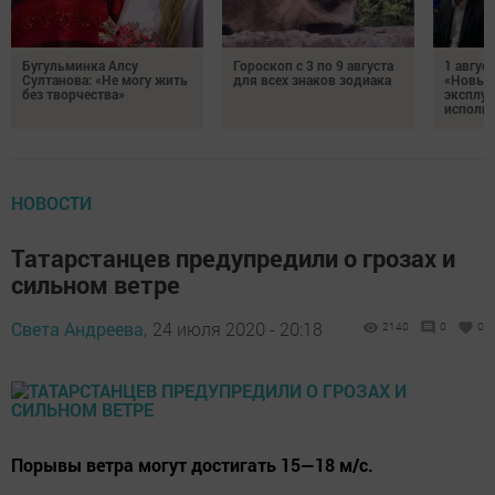
Бугульминка Алсу
Гороскоп с 3 по 9 августа
1 авгус
Султанова: «Не могу жить
для всех знаков зодиака
«Новые
без творчества»
эксплуа
исполня
НОВОСТИ
Татарстанцев предупредили о грозах и
сильном ветре
Света Андреева,
24 июля 2020 - 20:18
2140
0
0
Порывы ветра могут достигать 15—18 м/с.