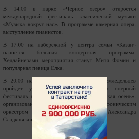
В 14.00 в парке «Черное озеро» откроется
международный фестиваль классической музыки
«Музыка вокруг нас». В программе камерная опера,
выступление пианистов.
В 17.00 на набережной у центра семьи «Казан»
начнется большая концертная программа.
Хедлайнерами мероприятия станут Митя Фомин и
популярная певица Елка.
В 20.00 на площади перед Дворцом земледельцев
пройдет уже ставший традиционным оперный
фестиваль под открытым небом «Казанская осень»,
организованный государственным симфоническим
оркестром РТ под управлением Александра
Сладковского.