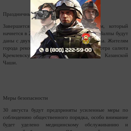
Праздничный салют
Завершится день праздничным салютом, который
начнется в 22.00 и продлится пять минут. Залпы будут
даны с двух барж в акватории реки Казанка. Жителям
города рекомендуется выбрать для просмотра салюта
Кремлевскую набережную и площадь у Казанской
Чаши.
Меры безопасности
30 августа будут предприняты усиленные меры по
соблюдению общественного порядка, особо внимание
будет уделено медицинскому обслуживанию и