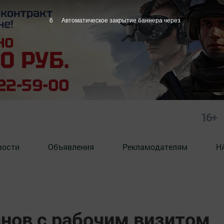
5
Автоматическое закрытие баннера через
16+
вости
Объявления
Рекламодателям
Н
нов с рабочим визитом