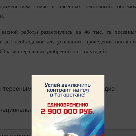
 применением семян и посевных технологий, объемо
й.
весной работы развернулись на 46 тыс. га посевны
т всё необходимое для успешного проведения посевно
 60 кг минеральных удобрений на 1 га угодий.
интересным в
Telegram-канале
Татмедиа
в национальном мессенджере MАХ:
ram-канале
Бугульма Татарстан