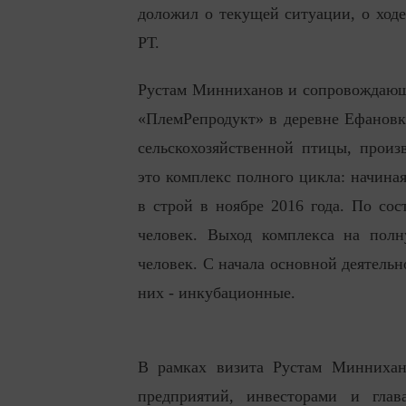
доложил о текущей ситуации, о ходе
РТ.
Рустам Минниханов и сопровождающи
«ПлемРепродукт» в деревне Ефановка
сельскохозяйственной птицы, прои
это комплекс полного цикла: начина
в строй в ноябре 2016 года. По сос
человек. Выход комплекса на полн
человек. С начала основной деятельн
них - инкубационные.
В рамках визита Рустам Миннихано
предприятий, инвесторами и глав