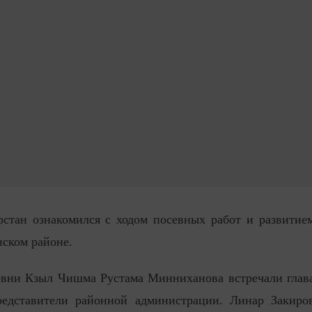
рстан ознакомился с ходом посевных работ и развитие
ском районе.
евни Кзыл Чишма Рустама Минниханова встречали глав
редставители районной администрации. Линар Закиро