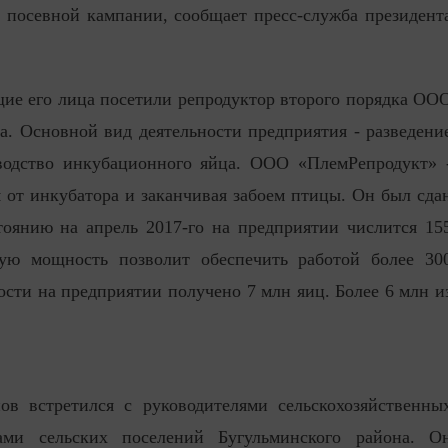
 посевной кампании, сообщает пресс-служба президент
е его лица посетили репродуктор второго порядка ОО
. Основной вид деятельности предприятия - разведени
зводство инкубационного яйца. ООО «ПлемРепродукт» 
я от инкубатора и заканчивая забоем птицы. Он был сда
тоянию на апрель 2017-го на предприятии числится 15
ую мощность позволит обеспечить работой более 30
ости на предприятии получено 7 млн яиц. Более 6 млн и
в встретился с руководителями сельскохозяйственны
ами сельских поселений Бугульминского района. О