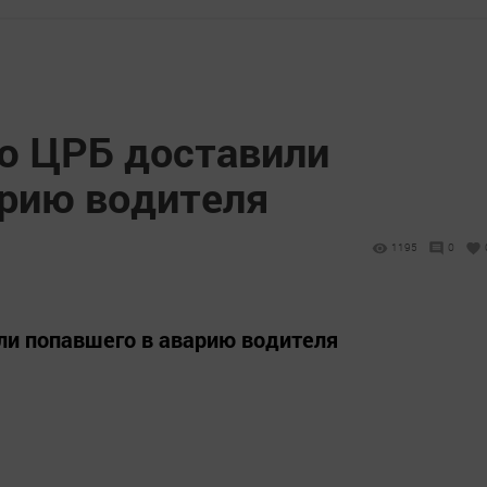
ю ЦРБ доставили
арию водителя
1195
0
ли попавшего в аварию водителя