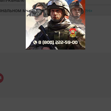
иональном мессенджере
MAX
и в
«Дзен»