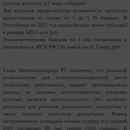
статьям доведено 3,5 млрд субсидий.
Для аграриев предусмотрена возможность льготного
кредитования по ставке от 1 до 5 % годовых. В
Республике на 2021 год предусмотрен лимит субсидий
в размере 689,6 млн руб.
Уполномоченными банками на 1 мая согласованы и
направлены в МСХ РФ 136 заявок на 11,2 млрд руб.
Глава Минсельхозпрода РТ напомнил, что реальной
возможностью для сельхозпроизводителей вести
стабильную деятельность, заранее прогнозировать
доходы, не опасаясь неблагоприятных погодных
условий, является агрострахование. Это особенно
актуально для регионов рискованного земледелия, к
числу которых относится республика. Размер
застрахованных площадей озимых культур под урожай
2021 составляет 88 тыс. гектар (16% озимых). К