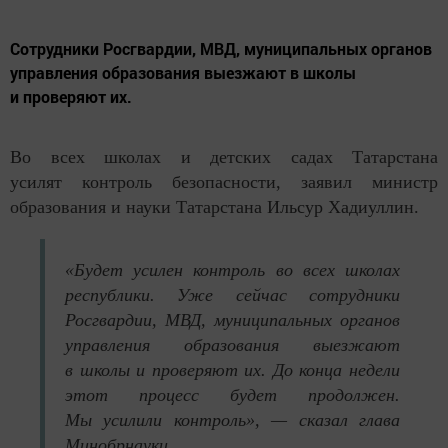
Сотрудники Росгвардии, МВД, муниципальных органов
управления образования выезжают в школы
и проверяют их.
Во всех школах и детских садах Татарстана
усилят контроль безопасности, заявил министр
образования и науки Татарстана Ильсур Хадиуллин.
«Будет усилен контроль во всех школах
республики. Уже сейчас сотрудники
Росгвардии, МВД, муниципальных органов
управления образования выезжают
в школы и проверяют их. До конца недели
этот процесс будет продолжен.
Мы усилили контроль», — сказал глава
Минобрнауки.