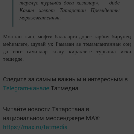
терелүе турында дога кылалар», — диде
Камил хәзрәт Татарстан Президенты
мөрәҗәгатеннән.
Моннан тыш, мөфти балаларга дөрес тәрбия бирүнең
мөһимлеге, шулай ук Рамазан ае тәмамланганнан соң
да изге гамәлләр кылу кирәклеге турында искә
төшерде.
Следите за самым важным и интересным в
Telegram-канале
Татмедиа
Читайте новости Татарстана в
национальном мессенджере MАХ:
https://max.ru/tatmedia