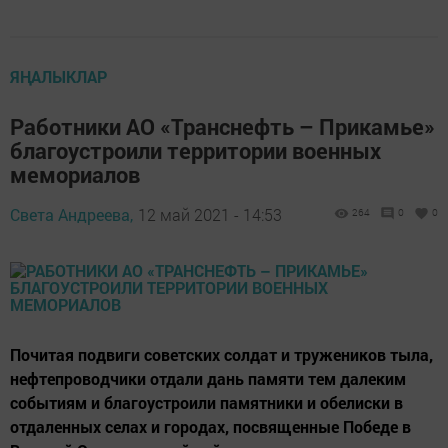
ЯҢАЛЫКЛАР
Работники АО «Транснефть – Прикамье»
благоустроили территории военных
мемориалов
Света Андреева,
12 май 2021 - 14:53
264
0
0
Почитая подвиги советских солдат и тружеников тыла,
нефтепроводчики отдали дань памяти тем далеким
событиям и благоустроили памятники и обелиски в
отдаленных селах и городах, посвященные Победе в