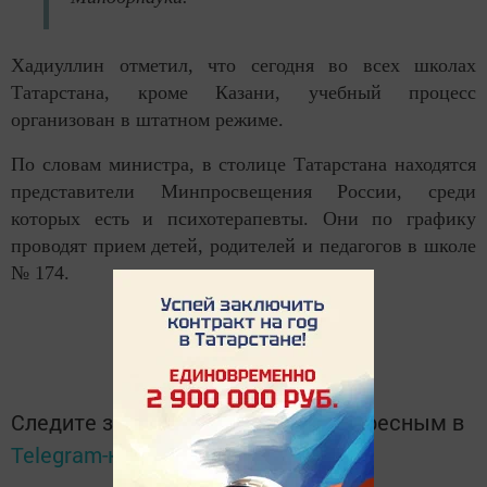
Хадиуллин отметил, что сегодня во всех школах
Татарстана, кроме Казани, учебный процесс
организован в штатном режиме.
По словам министра, в столице Татарстана находятся
представители Минпросвещения России, среди
которых есть и психотерапевты. Они по графику
проводят прием детей, родителей и педагогов в школе
№ 174.
Следите за самым важным и интересным в
Telegram-канале
Татмедиа