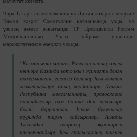
матбугат хезмәте.
Чара Татарстан мөселманнары Диния нәзарәте мөфтие
Камил хәзрәт Сәмигуллин катнашында узды, ул
үзенең вәгазе вакытында ТР Президенты Рөстәм
Миңнехановның Ураза бәйрәме уңаеннан
мөрәҗәгатеннән өзекләр укыды.
"Кызганычка каршы, Рамазан аеның соңгы
көннәре Казанда коточкыч җинаять белән
тәмамланган, гаепсез балалар һәм мәктәп
хезмәткәрләре аның корбаннары булган.
Республика мөселманнары, православие
динендәгеләр һәм башка дин вәкилләре
белән беррәттән, һәлак булучылар
турында тирән кайгыралар, Аллаһы
Тәгаләдән аларның җаннарын
тынычландыру һәм яралыларның тизрәк