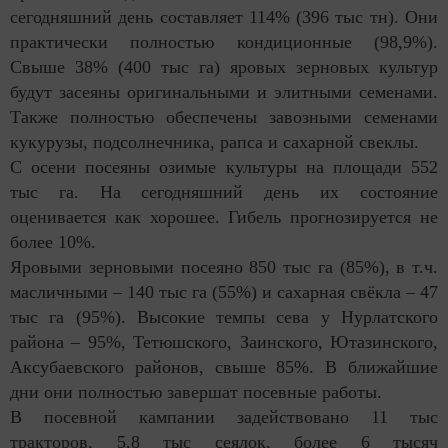
сегодняшний день составляет 114% (396 тыс тн). Они
практически полностью кондиционные (98,9%).
Свыше 38% (400 тыс га) яровых зерновых культур
будут засеяны оригинальными и элитными семенами.
Также полностью обеспечены завозными семенами
кукурузы, подсолнечника, рапса и сахарной свеклы.
С осени посеяны озимые культуры на площади 552
тыс га. На сегодняшний день их состояние
оценивается как хорошее. Гибель прогнозируется не
более 10%.
Яровыми зерновыми посеяно 850 тыс га (85%), в т.ч.
масличными – 140 тыс га (55%) и сахарная свёкла – 47
тыс га (95%). Высокие темпы сева у Нурлатского
района – 95%, Тетюшского, Заинского, Ютазинского,
Аксубаевского районов, свыше 85%. В ближайшие
дни они полностью завершат посевные работы.
В посевной кампании задействовано 11 тыс
тракторов, 5,8 тыс сеялок, более 6 тысяч