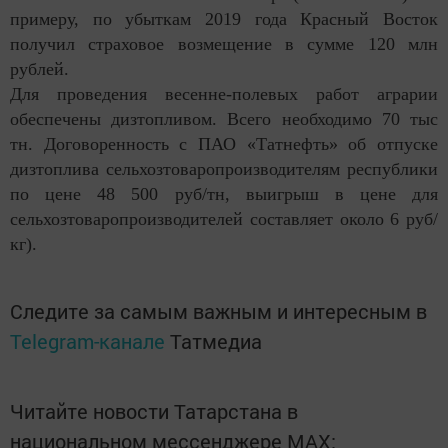
примеру, по убыткам 2019 года Красный Восток
получил страховое возмещение в сумме 120 млн
рублей.
Для проведения весенне-полевых работ аграрии
обеспечены дизтопливом. Всего необходимо 70 тыс
тн. Договоренность с ПАО «Татнефть» об отпуске
дизтоплива сельхозтоваропроизводителям республики
по цене 48 500 руб/тн, выигрыш в цене для
сельхозтоваропроизводителей составляет около 6 руб/
кг).
Следите за самым важным и интересным в
Telegram-канале
Татмедиа
Читайте новости Татарстана в
национальном мессенджере MАХ: