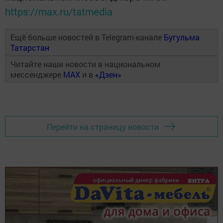
https://max.ru/tatmedia
Ещё больше новостей в Telegram-канале
Бугульма
Татарстан
Читайте наши новости в национальном
мессенджере
MAX
и в
«Дзен»
Перейти на страницу новости