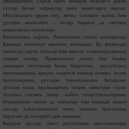
диндәшләрен «Ураза гаете мөбарәк булсын!» дигән
сүзләр белән тәбрикләү өчен мәчетләргә җыела.
Мохтаҗларга ярдәм итү, нечкә тәэсирле вәгазь һәм
дустанә мөнәсәбәт – болар барысы да гаетнең
аерылгысыз хасиятләре.
Кызганычка каршы, Рамазанның соңгы көннәрендә
Казанда коточкыч җинаять кылынды. Бу фаҗигадә
гөнаһсыз укучы балалар һәм мәктәп хезмәткәрләренең
гомере өзелде. Православие динен һәм башка
диннәрне тотучылар белән беррәттән, республика
мөселманнары әрнүле, хәсрәтле көннәр кичерә, һәлак
булганнарның рухлары тынычлыгына багышлап
догалар кыла, яралыларның тизрәк савыгуын сорап
Аллаһка сыгына. Авыр кайгы татарстанлыларның
бердәмлеген тагын да ныгытыр һәм мондый аяныч
хәлләр кабатланмасын өчен мөмкин булганның
барысын да эшләрбез дип ышанам.
Кадерле дуслар, быел республика мөселманнары