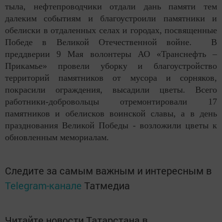
тыла, нефтепроводчики отдали дань памяти тем
далеким событиям и благоустроили памятники и
обелиски в отдаленных селах и городах, посвященные
Победе в Великой Отечественной войне. В
преддверии 9 Мая волонтеры АО «Транснефть –
Прикамье» провели уборку и благоустройство
территорий памятников от мусора и сорняков,
покрасили ограждения, высадили цветы. Всего
работники-добровольцы отремонтировали 17
памятников и обелисков воинской славы, а в день
празднования Великой Победы - возложили цветы к
обновленным мемориалам.
Следите за самым важным и интересным в
Telegram-канале
Татмедиа
Читайте новости Татарстана в