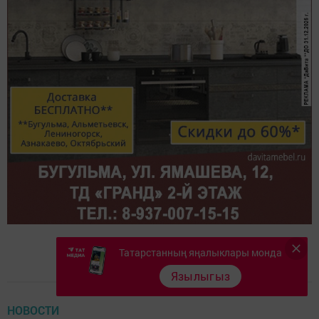
Татарстанның яңалыклары монда
Язылыгыз
НОВОСТИ