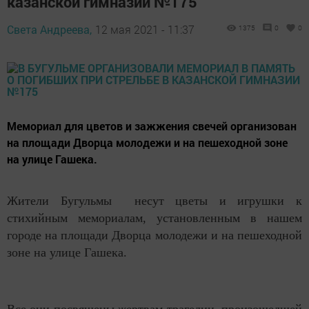
казанской гимназии №175
Света Андреева,
12 мая 2021 - 11:37
1375
0
0
Мемориал для цветов и зажжения свечей организован
на площади Дворца молодежи и на пешеходной зоне
на улице Гашека.
Жители Бугульмы несут цветы и игрушки к
стихийным мемориалам, установленным в нашем
городе на площади Дворца молодежи и на пешеходной
зоне на улице Гашека.
Все они посвящены жертвам трагедии, произошедшей