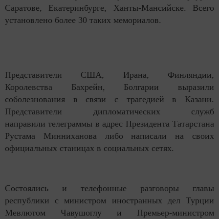
Саратове, Екатеринбурге, Ханты-Мансийске. Всего
установлено более 30 таких мемориалов.
Представители США, Ирана, Финляндии,
Королевства Бахрейн, Болгарии выразили
соболезнования в связи с трагедией в Казани.
Представители дипломатических служб
направили телеграммы в адрес Президента Татарстана
Рустама Минниханова либо написали на своих
официальных станицах в социальных сетях.
Состоялись и телефонные разговоры главы
республики с министром иностранных дел Турции
Мевлютом Чавушоглу и Премьер-министром