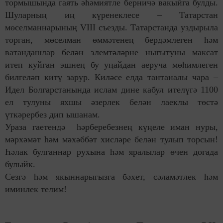
тормышында гаять әһәмиятле берничә вакыйга булды.
Шуларның иң күренеклесе – Татарстан
мөселманнарының VIII съезды. Татарстанда уздырыла
торган, мөселман өммәтенең бердәмлеген һәм
ватандашлар белән элемтәләрне ныгытуны максат
итеп куйган эшнең бу уңайдан аеруча мөһимлеген
билгеләп китү зарур. Киләсе елда тантаналы чара –
Идел Болгарстанында ислам дине кабул ителүгә 1100
ел тулуны яхшы әзерлек белән лаеклы төстә
үткәрербез дип ышанам.
Ураза гаетендә һәрберебезнең күңеле иман нуры,
мәрхәмәт һәм мәхәббәт хисләре белән тулып торсын!
Һәлак булганнар рухына һәм яралылар өчен догада
булыйк.
Сезгә һәм якыннарыгызга бәхет, сәламәтлек һәм
иминлек телим!