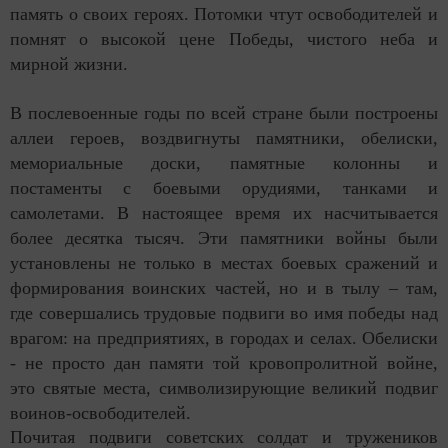
память о своих героях. Потомки чтут освободителей и
помнят о высокой цене Победы, чистого неба и
мирной жизни.
В послевоенные годы по всей стране были построены
аллеи героев, воздвигнуты памятники, обелиски,
мемориальные доски, памятные колонны и
постаменты с боевыми орудиями, танками и
самолетами. В настоящее время их насчитывается
более десятка тысяч. Эти памятники войны были
установлены не только в местах боевых сражений и
формирования воинских частей, но и в тылу – там,
где совершались трудовые подвиги во имя победы над
врагом: на предприятиях, в городах и селах. Обелиски
- не просто дан памяти той кровопролитной войне,
это святые места, символизирующие великий подвиг
воинов-освободителей.
Почитая подвиги советских солдат и тружеников