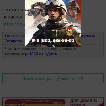
Читайте новости Татарстана в
национальном мессенджере MАХ:
https://max.ru/tatmedia
Ещё больше новостей в Telegram-канале
Бугульма
Татарстан
Читайте наши новости в национальном
мессенджере
MAX
и в
«Дзен»
Перейти на страницу новости