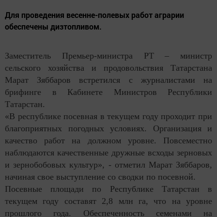
Для проведения весенне-полевых работ аграрии
обеспечены дизтопливом.
Заместитель Премьер-министра РТ – министр
сельского хозяйства и продовольствия Татарстана
Марат Зяббаров встретился с журналистами на
брифинге в Кабинете Министров Республики
Татарстан.
«В республике посевная в текущем году проходит при
благоприятных погодных условиях. Организация и
качество работ на должном уровне. Повсеместно
наблюдаются качественные дружные всходы зерновых
и зернобобовых культур», - отметил Марат Зяббаров,
начиная свое выступление со сводки по посевной.
Посевные площади по Республике Татарстан в
текущем году составят 2,8 млн га, что на уровне
прошлого года. Обеспеченность семенами на