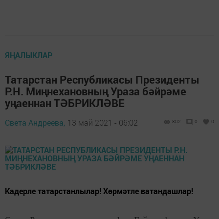
ЯҢАЛЫКЛАР
Татарстан Республикасы Президенты
Р.Н. Миңнехановның Ураза бәйрәме
уңаеннан ТӘБРИКЛӘВЕ
Света Андреева,
13 май 2021 - 06:02
802
0
0
Кадерле татарстанлылар! Хөрмәтле ватандашлар!