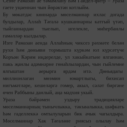
Сезне Рамазан ае тәмамлану һәм Гайдел-фитр – Ураза
гаете уңаеннан чын йөрәктән котлыйм.
Бу мөкатдәс көннәрдә мөселманнар ихлас догада
булдылар, Аллаһ Тәгалә кушканнарны катгый үтәп,
тыйганнардан тыелып, игелекле, миһербанлы
гамәлләр кылдылар.
Изге Рамазан аенда Аллаһның чиксез рәхмәте белән
рухи һәм дөньяви тормышта күркәм юл күрсәтүче
Коръән Кәрим иңдерелде, ул хакыйкатьне ялганнан,
пакь җанлы адәмнәрне гөнаһлылардан, чын гыйлемне
ялгыштан аерырга ярдәм итә. Дөньядагы
миллионлаган мөэмин юмартлыгы, бихисап
нигъмәтләре, кешеләргә гомер, акыл, сәләт биргәне
өчен Раббыны данлый, аңа мәдхия укый.
Ураза бәйрәмен уздыру традицияләре
мөселманнарның тынычлыкка, тәкъвалыкка, шәфкать
һәм гаделлеккә омтылуларын бик ачык чагылдыра.
Мөселманнар Хак Тәгаләне риясыз олылау һәм