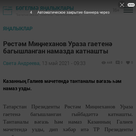
БӨГЕЛМӘ ЯҢАЛЫКЛАРЫ
16+
3
Автоматическое закрытие баннера через
"Бөгелмә авазы" газетасы - Бөгелмә районы
ЯҢАЛЫКЛАР
Рөстәм Миңнеханов Ураза гаетенә
багышланган намазда катнашты
Света Андреева,
13 май 2021 - 09:33
448
0
0
Казанның Галиев мәчетендә тантаналы вәгазь һәм
намаз узды.
Татарстан Президенты Рөстәм Миңнеханов Ураза
гаетенә багышланган гыйбадәттә катнашты.
Тантаналы вәгазь һәм намаз Казанның Галиев
мәчетендә узды, дип хәбәр итә ТР Президенты