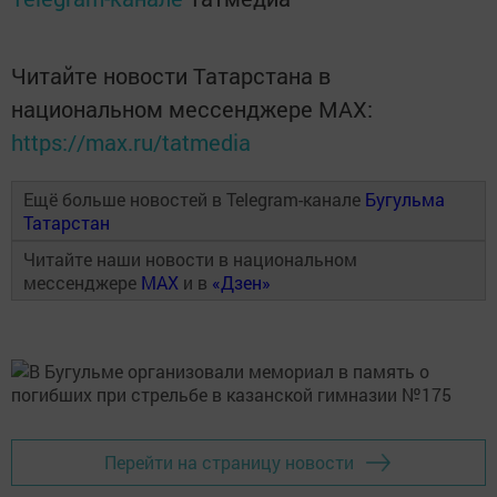
Читайте новости Татарстана в
национальном мессенджере MАХ:
https://max.ru/tatmedia
Ещё больше новостей в Telegram-канале
Бугульма
Татарстан
Читайте наши новости в национальном
мессенджере
MAX
и в
«Дзен»
Перейти на страницу новости