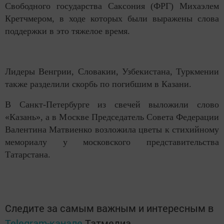
Свободного государства Саксония (ФРГ) Михаэлем
Кретчмером, в ходе которых были выражены слова
поддержки в это тяжелое время.
Лидеры Венгрии, Словакии, Узбекистана, Туркмении
также разделили скорбь по погибшим в Казани.
В Санкт-Петербурге из свечей выложили слово
«Казань», а в Москве Председатель Совета Федерации
Валентина Матвиенко возложила цветы к стихийному
мемориалу у московского представительства
Татарстана.
Следите за самым важным и интересным в
Telegram-канале
Татмедиа