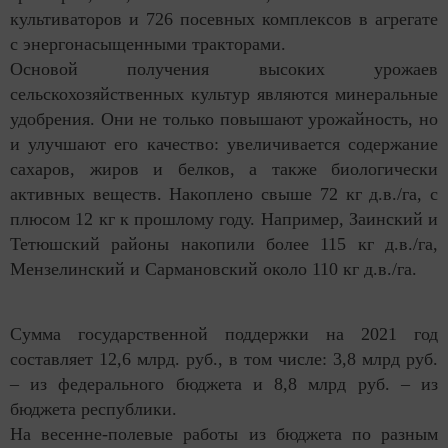
культиваторов и 726 посевных комплексов в агрегате
с энергонасыщенными тракторами.
Основой получения высоких урожаев
сельскохозяйственных культур являются минеральные
удобрения. Они не только повышают урожайность, но
и улучшают его качество: увеличивается содержание
сахаров, жиров и белков, а также биологически
активных веществ. Накоплено свыше 72 кг д.в./га, с
плюсом 12 кг к прошлому году. Например, Заинский и
Тетюшский районы накопили более 115 кг д.в./га,
Мензелинский и Сармановский около 110 кг д.в./га.
Сумма государственной поддержки на 2021 год
составляет 12,6 млрд. руб., в том числе: 3,8 млрд руб.
– из федерального бюджета и 8,8 млрд руб. – из
бюджета республики.
На весенне-полевые работы из бюджета по разным