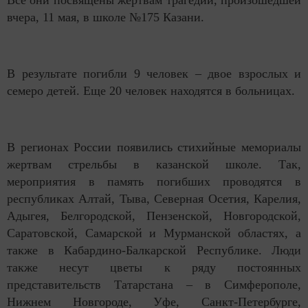
вчера, 11 мая, в школе №175 Казани.
В результате погибли 9 человек – двое взрослых и
семеро детей. Еще 20 человек находятся в больницах.
В регионах России появились стихийные мемориалы
жертвам стрельбы в казанской школе. Так,
мероприятия в память погибших проводятся в
республиках Алтай, Тыва, Северная Осетия, Карелия,
Адыгея, Белгородской, Пензенской, Новгородской,
Саратовской, Самарской и Мурманской областях, а
также в Кабардино-Балкарской Республике. Люди
также несут цветы к ряду постоянных
представительств Татарстана – в Симферополе,
Нижнем Новгороде, Уфе, Санкт-Петербурге,