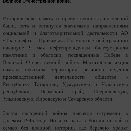
Великой Отечественной войне.
Историческая память и преемственность поколений
были, есть и останутся значимыми направлениями
социальной и благотворительной деятельности АО
«Транснефть – Прикамье». По многолетней традиции
накануне 9 мая нефтепроводчики благоустроили
памятники и обелиски, посвященные Победе в
Великой Отечественной войне. Масштабная акция
памяти охватила территории регионов ведения
производственной деятельности общества -
Республику Татарстан, Удмуртскую и Чувашскую
республики, Пермский край, Свердловскую,
Ульяновскую, Кировскую и Самарскую области.
Залпы священной войны навсегда отгремели в
далеком 1945 году. Но и сегодня в России не найти
семью без военной истории, где бережно хранят