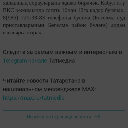
халкының
сорауларына җавап бирәчәк. Кабул итү
ВКС режимында сәгать 10
нан
12
гә
кадәр
бул
ачак.
8(986) 720-38-83 телефоны буенча (Бөгелмә суд
приставларының Бөгелмә район бүлеге) алдан
языл
ырга кирәк
.
Следите за самым важным и интересным в
Telegram-канале
Татмедиа
Читайте новости Татарстана в
национальном мессенджере MАХ:
https://max.ru/tatmedia
Перейти на страницу новости