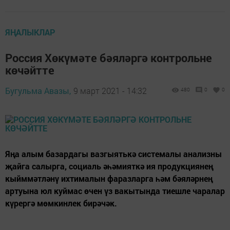
ЯҢАЛЫКЛАР
Россия Хөкүмәте бәяләргә контрольне
көчәйтте
Бугульма Авазы,
9 март 2021 - 14:32
480
0
0
Яңа алым базардагы вазгыятькә системалы анализны
җайга салырга, социаль әһәмияткә ия продукциянең
кыйммәтләнү ихтималын фаразларга һәм бәяләрнең
артуына юл куймас өчен үз вакытында тиешле чаралар
күрергә мөмкинлек бирәчәк.