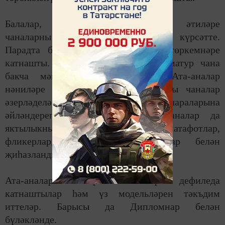
Балалар, аларның әниләре һәм әтиләре
чаналарны
бизә
үдә осталыкларын күрсәтте.
Парадта балаларның барлык яшь төркемнәре
катнашты. Гадәти булмаган тугыз матур чана
бакча мәйданчыгына тупланды. Ата-аналар
нәниләр
е
белән
бергәләп могҗизалы
чана
лар
әзерләделәр: аларны әкияти хәрәкәт чараларына
әйләндереп бизәделәр. Барлык чаналар да
яктылыкны кайтаручы аксессуарлар: катафотлар,
фликерлар, яктылык кайтаргычлар белән
җиһазландырылган иде.
Ата-аналар балалар белән бергә дефиледа
катнаштылар һәм үз модельләрен тәкъдим
иттеләр. Барысы да Дипломнар белән
бүләкләнде.