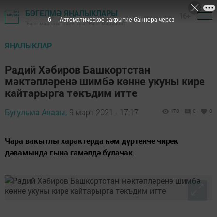
БӨГЕЛМӘ ЯҢАЛЫКЛАРЫ
16+
5
Автоматическое закрытие баннера через
"Бөгелмә авазы" газетасы - Бөгелмә районы
ЯҢАЛЫКЛАР
Радий Хәбиров Башкортстан
мәктәпләренә шимбә көнне укуны кире
кайтарырга тәкъдим итте
Бугульма Авазы,
9 март 2021 - 17:17
470
0
0
Чара вакытлы характерда һәм дүртенче чирек
дәвамында гына гамәлдә булачак.