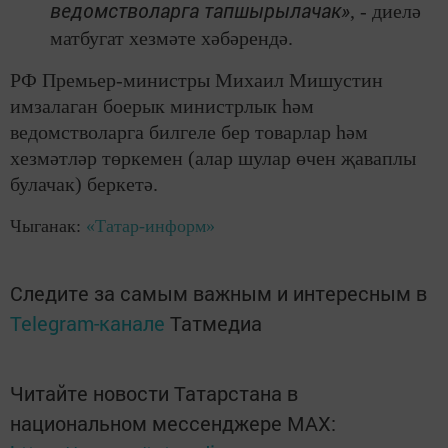
ведомстволарга тапшырылачак»
, - диелә
матбугат хезмәте хәбәрендә.
РФ Премьер-министры Михаил Мишустин
имзалаган боерык министрлык һәм
ведомстволарга билгеле бер товарлар һәм
хезмәтләр төркемен (алар шулар өчен җаваплы
булачак) беркетә.
Чыганак:
«Татар-информ»
Следите за самым важным и интересным в
Telegram-канале
Татмедиа
Читайте новости Татарстана в
национальном мессенджере MАХ: