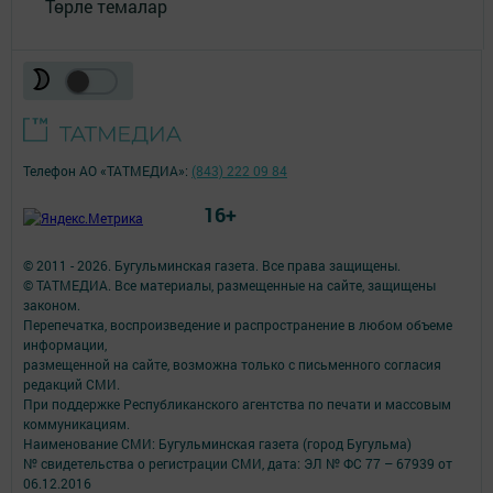
Төрле темалар
Телефон АО «ТАТМЕДИА»:
(843) 222 09 84
16+
© 2011 - 2026. Бугульминская газета. Все права защищены.
© ТАТМЕДИА. Все материалы, размещенные на сайте, защищены
законом.
Перепечатка, воспроизведение и распространение в любом объеме
информации,
размещенной на сайте, возможна только с письменного согласия
редакций СМИ.
При поддержке Республиканского агентства по печати и массовым
коммуникациям.
Наименование СМИ: Бугульминская газета (город Бугульма)
№ свидетельства о регистрации СМИ, дата: ЭЛ № ФС 77 – 67939 от
06.12.2016