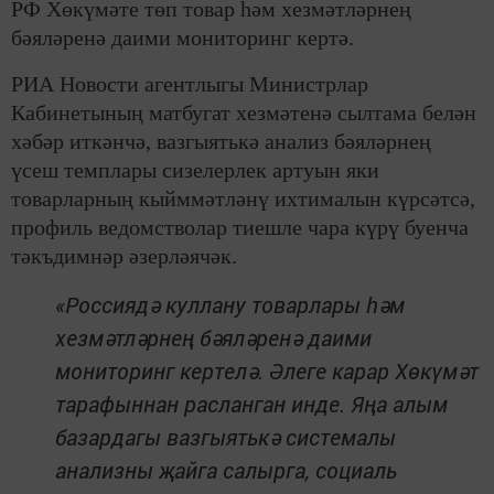
РФ Хөкүмәте төп товар һәм хезмәтләрнең
бәяләренә даими мониторинг кертә.
РИА Новости агентлыгы Министрлар
Кабинетының матбугат хезмәтенә сылтама белән
хәбәр иткәнчә, вазгыятькә анализ бәяләрнең
үсеш темплары сизелерлек артуын яки
товарларның кыйммәтләнү ихтималын күрсәтсә,
профиль ведомстволар тиешле чара күрү буенча
тәкъдимнәр әзерләячәк.
«Россиядә куллану товарлары һәм
хезмәтләрнең бәяләренә даими
мониторинг кертелә. Әлеге карар Хөкүмәт
тарафыннан расланган инде. Яңа алым
базардагы вазгыятькә системалы
анализны җайга салырга, социаль