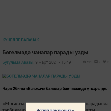
КҮҢЕЛЛЕ БАЛАЧАК
Бөгелмәдә чаналар парады узды
Бугульма Авазы,
9 март 2021 - 15:49
624
0
0
Чара 26нчы «Бәләкәч» балалар бакчасында үткәрелде.
«Могҗизал
ы
чаналар» парадында
тәрбияләнүчеләр һәм әти-әниләр катнашты.