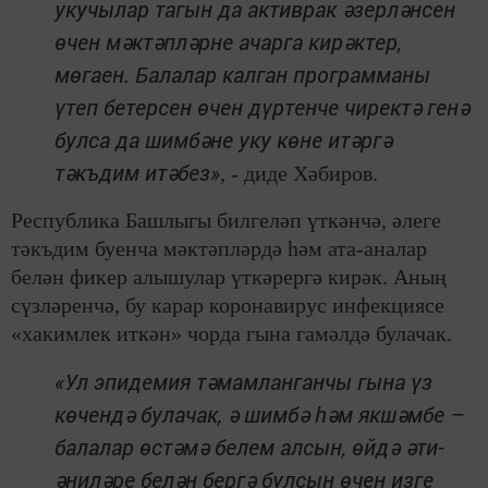
укучылар тагын да активрак әзерләнсен
өчен мәктәпләрне ачарга кирәктер,
мөгаен. Балалар калган программаны
үтеп бетерсен өчен дүртенче чиректә генә
булса да шимбәне уку көне итәргә
тәкъдим итәбез»
, - диде Хәбиров.
Республика Башлыгы билгеләп үткәнчә, әлеге
тәкъдим буенча мәктәпләрдә һәм ата-аналар
белән фикер алышулар үткәрергә кирәк. Аның
сүзләренчә, бу карар коронавирус инфекциясе
«хакимлек иткән» чорда гына гамәлдә булачак.
«Ул эпидемия тәмамланганчы гына үз
көчендә булачак, ә шимбә һәм якшәмбе –
балалар өстәмә белем алсын, өйдә әти-
әниләре белән бергә булсын өчен изге