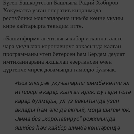
Бүген Башкортстан Башлыгы Радий Хәбиров
Хөкүмәттә узган оператив киңәшмәдә
республика мәктәпләренә шимбә көнне укуны
кире кайтарырга тәкъдим итте.
«Башинформ» агентлыгы хәбәр иткәнчә, әлеге
чара укучылар коронавирус аркасында калган
программаны үтеп бетерсен һәм Бердәм дәүләт
имтиханнарына яхшылап әзерләнсен өчен
дүртенче чирек дәвамында гамәлдә булачак.
«Без элегрәк укучыларны шимбә көнне ял
иттерергә карар кылган идек. Бу гади генә
карар булмады, ул үз вакытында үзен
аклады һәм әле дә аклый, моңа шигем юк.
Әмма без „коронавирус“ режимында
яшибез һәм кайбер шимбә көннәрендә