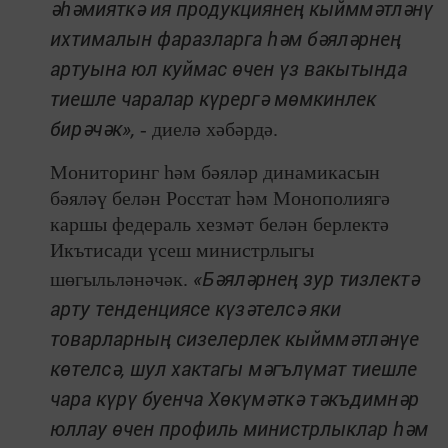
әһәмияткә ия продукциянең кыйммәтләнү
ихтималын фаразларга һәм бәяләрнең
артуына юл куймас өчен үз вакытында
тиешле чаралар күрергә мөмкинлек
бирәчәк»,
- диелә хәбәрдә.
Мониторинг һәм бәяләр динамикасын
бәяләү белән Росстат һәм Монополиягә
каршы федераль хезмәт белән берлектә
Икътисади үсеш министрлыгы
«Бәяләрнең зур тизлектә
шөгыльләнәчәк.
арту тенденциясе күзәтелсә яки
товарларның сизелерлек кыйммәтләнүе
көтелсә, шул хактагы мәгълүмат тиешле
чара күрү буенча Хөкүмәткә тәкъдимнәр
юллау өчен профиль министрлыклар һәм