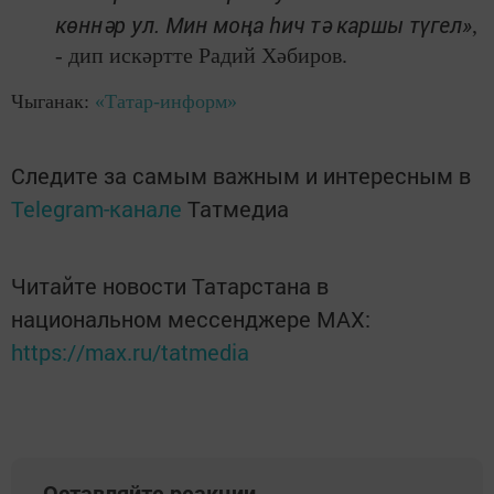
көннәр ул. Мин моңа һич тә каршы түгел»
,
- дип искәртте Радий Хәбиров.
Чыганак:
«Татар-информ»
Следите за самым важным и интересным в
Telegram-канале
Татмедиа
Читайте новости Татарстана в
национальном мессенджере MАХ:
https://max.ru/tatmedia
Оставляйте реакции