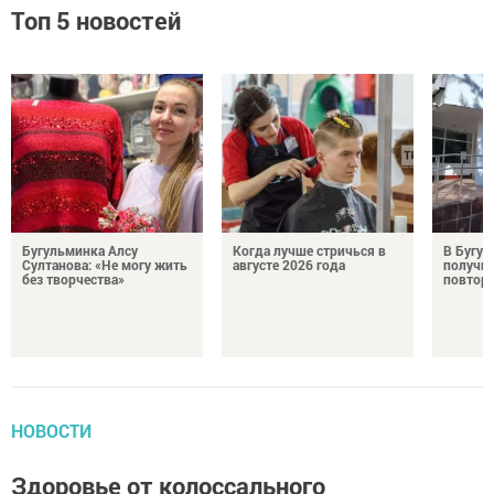
Топ 5 новостей
Бугульминка Алсу
Когда лучше стричься в
В Бугул
Султанова: «Не могу жить
августе 2026 года
получил
без творчества»
повтор
НОВОСТИ
Здоровье от колоссального