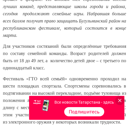
лучших команд, представляющие школы города и района,
сегодня продолжают семейные игры. Набравшая больше
всех баллов получит право защищать Бугульминский район на
республиканском фестивале, который состоится в конце
марта.
Для участников состязаний были определённые требования
по составу семейной команды. Возраст родителей должен
быть от 18 до 49 лет, а количество детей двое – с третьего по
одиннадцатый класс.
Фестиваль «ГТО всей семьёй» одновременно проходил на
шести площадках спортзала. Спортсмены соревновались в
подтягивании на высокой перекладине, подъёме туловища из
положения лёжа, наклоне из положения стоя, прыжках в
Все новости Татарстана - здесь
длину с места, сгибании и разгибании рук в упоре лёжа. С
Подпишитесь
этим участники с лёгкостью справились, а вот со стрельбой
из электронного оружия у некоторых возникали трудности.