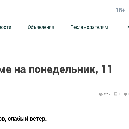
16+
вости
Объявления
Рекламодателям
Н
ме на понедельник, 11
1217
0
в, слабый ветер.