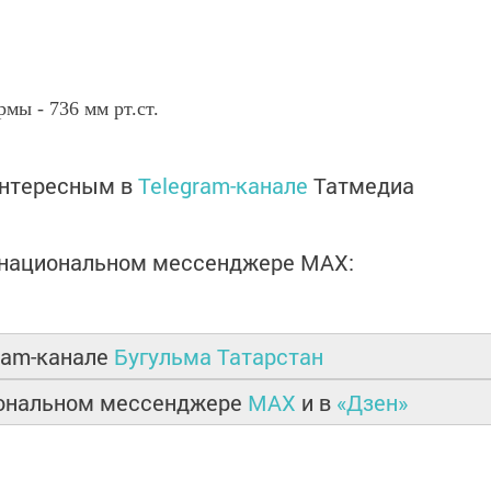
мы - 736 мм рт.ст.
интересным в
Telegram-канале
Татмедиа
в национальном мессенджере MАХ:
ram-канале
Бугульма Татарстан
иональном мессенджере
MAX
и в
«Дзен»