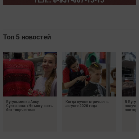
Топ 5 новостей
Бугульминка Алсу
Когда лучше стричься в
В Бугул
Султанова: «Не могу жить
августе 2026 года
получил
без творчества»
повтор