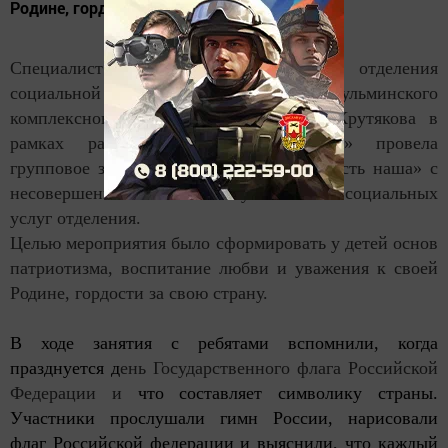
Родине, гордости за свою страну.
Специалист по социальной работе отделения
социальной помощи семье и детям Бугульминского
комплексного центра «Радуга» Елена Крутякова в
рамках работы клуба «Преодоление» провела
групповое занятие «Флаг России – гордость наша» с
несовершеннолетними получателями социальных
услуг отделения.
Целью мероприятия было сформировать у детей основ
патриотизма, воспитание любви и уважения к своей
Родине, гордости за свою страну.
В ходе занятия с ребятами вспомнили, когда
празднуется д
ень Государственного флага Российской
Федерации и
что составляет символику страны.
Участники прослушали гимн России, нарисовали
флаг Российской федерации и выяснили, что каждый