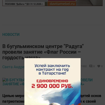
НОВОСТИ
В бугульминском центре "Радуга"
провели занятие «Флаг России –
гордость наша»
Света Андреева,
23 августа 2021 - 17:01
1002
0
0
Целью мероприятия было сформировать у детей основ
патриотизма, воспитание любви и уважения к своей