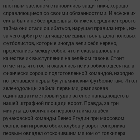
плотным заслоном становились защитники, хорошо
справляющиеся со своими обязанностями. И всё же их
силы были не беспредельны: ближе к середине первого
тайма они стали ошибаться, нарушая правила игры, из-
за чего арбитр стал чаще вмешиваться в дела полевых
футболистов, которые иногда вели себя нервно,
пререкались между собой, что и сказывалось на
качестве их выступления на зелёном газоне. Стоит
отметить, что гости оказались не из робкого десятка, а
физически хорошо подготовленной командой, изрядно
потрепавшей нервы бугульминским футболистам. И гол
зеленодольцы забили первыми, реализовав
одиннадцатиметровый удар за снос нападающего в
нашей штрафной площади ворот. Правда, за три
минуты до окончания первого тайма хавбек
рунаковской команды Венер Ягудин при массовом
скоплении игроков обоих клубов у ворот соперника
первым овладел отскочившим мячом от голкипера