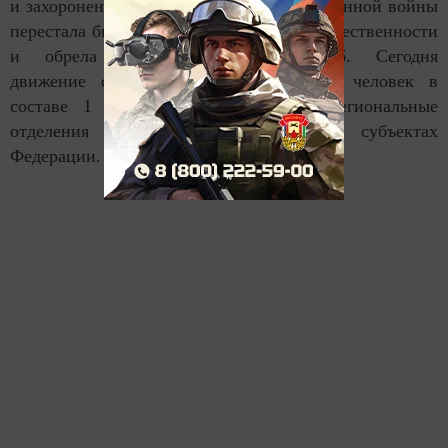
и захоронению солдат Великой Отечественной войны
перестала быть исключительно делом общественности
и обрела государственный масштаб. Сегодня
движение объединяет более 42 тысяч человек в
составе 1 428 поисковых отрядов. Региональные
отделения движения открыты в 80 субъектах
Федерации.