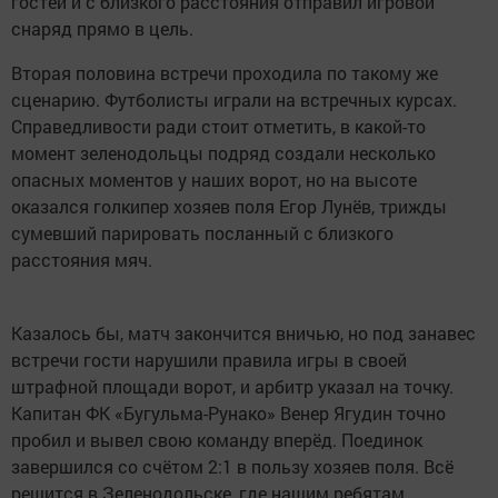
гостей и с близкого расстояния отправил игровой
снаряд прямо в цель.
Вторая половина встречи проходила по такому же
сценарию. Футболисты играли на встречных курсах.
Справедливости ради стоит отметить, в какой-то
момент зеленодольцы подряд создали несколько
опасных моментов у наших ворот, но на высоте
оказался голкипер хозяев поля Егор Лунёв, трижды
сумевший парировать посланный с близкого
расстояния мяч.
Казалось бы, матч закончится вничью, но под занавес
встречи гости нарушили правила игры в своей
штрафной площади ворот, и арбитр указал на точку.
Капитан ФК «Бугульма-Рунако» Венер Ягудин точно
пробил и вывел свою команду вперёд. Поединок
завершился со счётом 2:1 в пользу хозяев поля. Всё
решится в Зеленодольске, где нашим ребятам