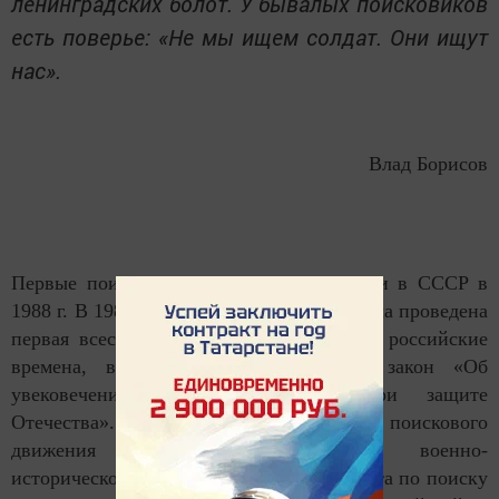
ленинградских болот. У бывалых поисковиков
есть поверье: «Не мы ищем солдат. Они ищут
нас».
Влад Борисов
Первые поисковые организации возникли в СССР в
1988 г. В 1989 при участии комсомола была проведена
первая всесоюзная вахта Памяти. Уже в российские
времена, в 1993 году, был принят закон «Об
увековечении памяти погибших при защите
Отечества». Но только с образованием поискового
движения России и российского военно-
исторического общества в 2013 году работа по поиску