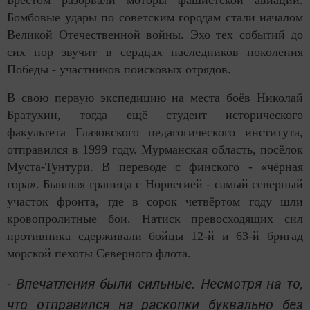
Брестом разорвали моторы фашистской авиации.
Бомбовые удары по советским городам стали началом
Великой Отечественной войны. Эхо тех событий до
сих пор звучит в сердцах наследников поколения
Победы - участников поисковых отрядов.
В свою первую экспедицию на места боёв Николай
Братухин, тогда ещё студент исторического
факультета Глазовского педагогического института,
отправился в 1999 году. Мурманская область, посёлок
Муста-Тунтури. В переводе с финского - «чёрная
гора». Бывшая граница с Норвегией - самый северный
участок фронта, где в сорок четвёртом году шли
кровопролитные бои. Натиск превосходящих сил
противника сдерживали бойцы 12-й и 63-й бригад
морской пехоты Северного флота.
- Впечатления были сильные. Несмотря на то,
что отправился на раскопки буквально без