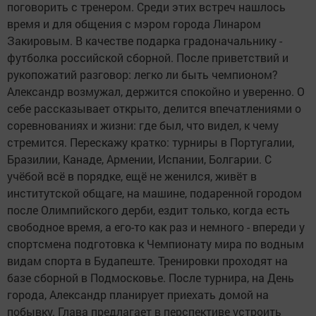
поговорить с тренером. Среди этих встреч нашлось
время и для общения с мэром города Линаром
Закировым. В качестве подарка градоначальнику -
футболка российской сборной. После приветствий и
рукопожатий разговор: легко ли быть чемпионом?
Александр возмужал, держится спокойно и уверенно. О
себе рассказывает открыто, делится впечатлениями о
соревнованиях и жизни: где был, что видел, к чему
стремится. Перескажу кратко: турниры в Португалии,
Бразилии, Канаде, Армении, Испании, Болгарии. С
учёбой всё в порядке, ещё не женился, живёт в
институтской общаге, на машине, подаренной городом
после Олимпийского дерби, ездит только, когда есть
свободное время, а его-то как раз и немного - впереди у
спортсмена подготовка к Чемпионату мира по водным
видам спорта в Будапеште. Тренировки проходят на
базе сборной в Подмосковье. После турнира, на День
города, Александр планирует приехать домой на
побывку. Глава предлагает в перспективе устроить