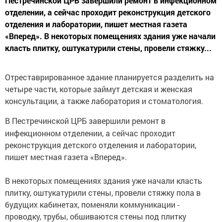
Пестречинской ЦРБ завершили ремонт в инфекционном
отделении, а сейчас проходит реконструкция детского
отделения и лаборатории, пишет местная газета
«Вперед». В некоторых помещениях здания уже начали
класть плитку, оштукатурили стены, провели стяжку...
Отреставрированное здание планируется разделить на
четыре части, которые займут детская и женская
консультации, а также лаборатория и стоматология.
В Пестречинской ЦРБ завершили ремонт в
инфекционном отделении, а сейчас проходит
реконструкция детского отделения и лаборатории,
пишет местная газета «Вперед».
В некоторых помещениях здания уже начали класть
плитку, оштукатурили стены, провели стяжку пола в
будущих кабинетах, поменяли коммуникации -
проводку, трубы, обшиваются стены под плитку