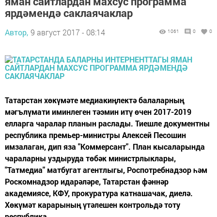
яман сайтлардан махсус программа
ярдәмендә саклаячаклар
Автор,
9 август 2017 - 08:14
1061
0
0
Татарстан хөкүмәте медиакиңлектә балаларның
мәгълүмати иминлеген тәэмин итү өчен 2017-2019
елларга чаралар планын раслады. Тиешле документны
республика премьер-министры Алексей Песошин
имзалаган, дип яза "Коммерсант". План кысаларында
чараларны уздыруда төбәк министрлыклары,
"Татмедиа" матбугат агентлыгы, Роспотребнадзор һәм
Роскомнадзор идарәләре, Татарстан фәннәр
академиясе, КФУ, прокуратура катнашачак, диелә.
Хөкүмәт карарының үтәлешен контрольдә тоту
республика...