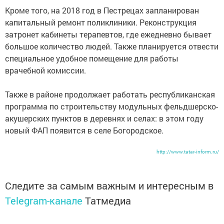
Кроме того, на 2018 год в Пестрецах запланирован
капитальный ремонт поликлиники. Реконструкция
затронет кабинеты терапевтов, где ежедневно бывает
большое количество людей. Также планируется отвести
специальное удобное помещение для работы
врачебной комиссии.
Также в районе продолжает работать республиканская
программа по строительству модульных фельдшерско-
акушерских пунктов в деревнях и селах: в этом году
новый ФАП появится в селе Богородское.
http://www.tatar-inform.ru/
Следите за самым важным и интересным в
Telegram-канале
Татмедиа