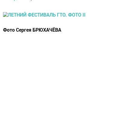
Фото Сергея БРЮХАЧЁВА