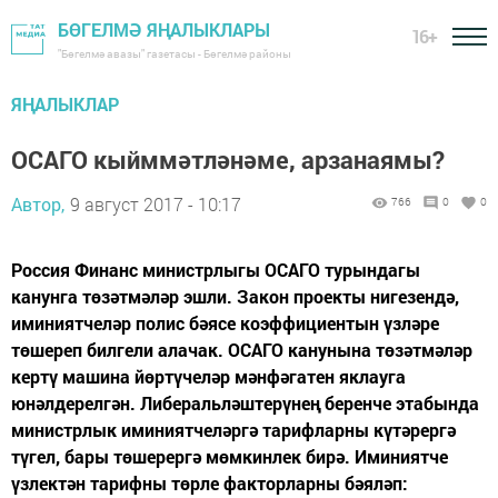
БӨГЕЛМӘ ЯҢАЛЫКЛАРЫ
16+
"Бөгелмә авазы" газетасы - Бөгелмә районы
ЯҢАЛЫКЛАР
ОСАГО кыйммәтләнәме, арзанаямы?
Автор,
9 август 2017 - 10:17
766
0
0
Россия Финанс министрлыгы ОСАГО турындагы
канунга төзәтмәләр эшли. Закон проекты нигезендә,
иминиятчеләр полис бәясе коэффициентын үзләре
төшереп билгели алачак. ОСАГО канунына төзәтмәләр
кертү машина йөртүчеләр мәнфәгатен яклауга
юнәлдерелгән. Либеральләштерүнең беренче этабында
министрлык иминиятчеләргә тарифларны күтәрергә
түгел, бары төшерергә мөмкинлек бирә. Иминиятче
үзлектән тарифны төрле факторларны бәяләп: