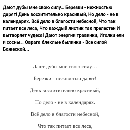
Дают дубы мне свою силу… Березки - нежностью
дарят! День восхитительно красивый, Но дело - не в
календарях. Всё дело в благости небесной, Что так
питает все леса, Что каждый листик так прелестен И
вытворяет чудеса! Дают энергии травинки, Иголки ели
и сосны… Оврага блеклые былинки - Все силой
Божеской...
Дают дубы мне свою силу…
Березки - нежностью дарят!
День восхитительно красивый,
Но дело - не в календарях.
Всё дело в благости небесной,
Что так питает все леса,