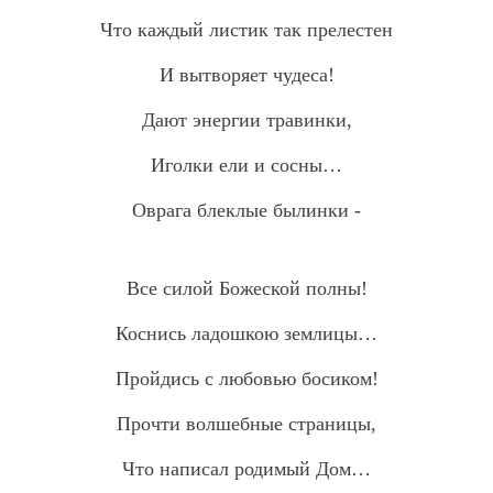
Что каждый листик так прелестен
И вытворяет чудеса!
Дают энергии травинки,
Иголки ели и сосны…
Оврага блеклые былинки -
Все силой Божеской полны!
Коснись ладошкою землицы…
Пройдись с любовью босиком!
Прочти волшебные страницы,
Что написал родимый Дом…