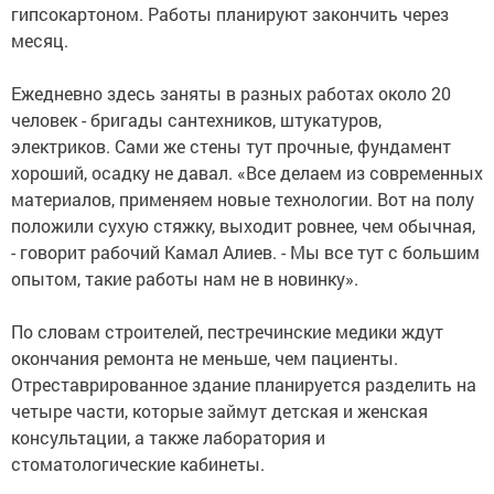
гипсокартоном. Работы планируют закончить через
месяц.
Ежедневно здесь заняты в разных работах около 20
человек - бригады сантехников, штукатуров,
электриков. Сами же стены тут прочные, фундамент
хороший, осадку не давал. «Все делаем из современных
материалов, применяем новые технологии. Вот на полу
положили сухую стяжку, выходит ровнее, чем обычная,
- говорит рабочий Камал Алиев. - Мы все тут с большим
опытом, такие работы нам не в новинку».
По словам строителей, пестречинские медики ждут
окончания ремонта не меньше, чем пациенты.
Отреставрированное здание планируется разделить на
четыре части, которые займут детская и женская
консультации, а также лаборатория и
стоматологические кабинеты.