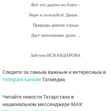
Всё это дадено во благо -
Бери и пользуйся! Дыши…
Природы дивная отрада
Даст наполнение души…
Зайтуна ИСКАНДАРОВА
Следите за самым важным и интересным в
Telegram-канале
Татмедиа
Читайте новости Татарстана в
национальном мессенджере MАХ: