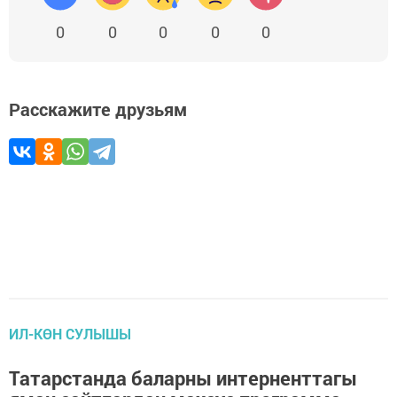
0
0
0
0
0
Расскажите друзьям
ИЛ-КӨН СУЛЫШЫ
Татарстанда баларны интерненттагы