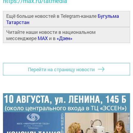
https://max.ru/tatmedia
Ещё больше новостей в Telegram-канале
Бугульма
Татарстан
Читайте наши новости в национальном
мессенджере
MAX
и в
«Дзен»
Перейти на страницу новости