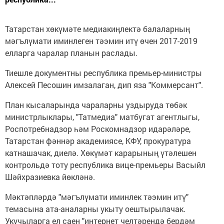
Татарстан хөкүмәте медиакиңлектә балаларның
мәгълүмати иминлеген тәэмин итү өчен 2017-2019
елларга чаралар планын раслады.
Тиешле документны республика премьер-министры
Алексей Песошин имзалаган, дип яза "Коммерсант".
План кысаларында чараларны уздыруда төбәк
министрлыклары, "Татмедиа" матбугат агентлыгы,
Роспотребнадзор һәм Роскомнадзор идарәләре,
Татарстан фәннәр академиясе, КФУ, прокуратура
катнашачак, диелә. Хөкүмәт карарының үтәлешен
контрольдә тоту республика вице-премьеры Васыйл
Шәйхразиевка йөкләнә.
Мәктәпләрдә "мәгълүмати иминлек тәэмин итү"
темасына ата-аналарны укыту оештырылачак.
Укучыларга ел саен "интернет челтәрендә бердәм