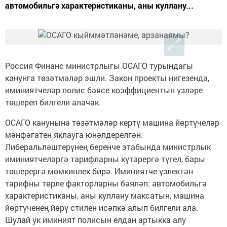
автомобильгә характеристиканы, аны куллану...
Россия Финанс министрлыгы ОСАГО турындагы
канунга төзәтмәләр эшли. Закон проекты нигезендә,
иминиятчеләр полис бәясе коэффициентын үзләре
төшереп билгели алачак.
ОСАГО канунына төзәтмәләр кертү машина йөртүчеләр
мәнфәгатен яклауга юнәлдерелгән.
Либеральләштерүнең беренче этабында министрлык
иминиятчеләргә тарифларны күтәрергә түгел, бары
төшерергә мөмкинлек бирә. Иминиятче үзлектән
тарифны төрле факторларны бәяләп: автомобильгә
характеристиканы, аны куллану максатын, машина
йөртүченең йөрү стилен исәпкә алып билгели ала.
Шулай ук иминият полисын елдан артыкка алу