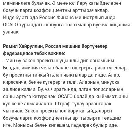
мөмкинлеге булачак. Ә менә юл йөрү кагыйдәләрен
бозучыларга коэффициентны арттырачаклар.
Инде бу атнада Россия Финанс министрлыгында
ОСАГО турындагы канунга төзәтмәләр буенча киңәшмә
узачак.
Рамил Хәйруллин, Россия машина йөртүчеләр
федерациясе төбәк вәкиле:
- Мин бу закон проектын уңышлы дип санамыйм.
Бердән, иминиятчеләр бәяне төшерергә риза түгелләр,
бу проектны тәнкыйтьләп чыктылар да инде. Алар,
киресенчә, бәяне күтәрергә тели. Аларның минуска
эшлисе килми. Бу, үз чиратында, ялган полисларның
саны артуга китерәчәк. ОСАГО болай да кыйммәт, аны
күп кеше алмаячак та. Штраф түләү арзангарак
чыгачак. Закон проекты юл йөрү кагыйдәләрен
бозучыларга коэффициентны арттырырга тәкъдим
итә. Монысы белән килешәм, гаделрәк булыр иде.