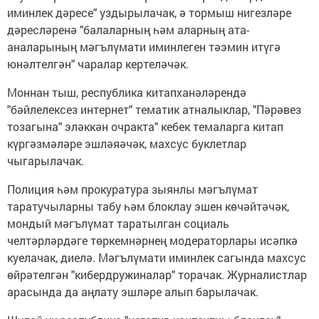
иминлек дәресе" уздырылачак, ә тормыш нигезләре
дәресләренә "балаларның һәм аларның ата-
аналарының мәгълүмати иминлеген тәэмин итүгә
юнәлтелгән" чаралар кертеләчәк.
Моннан тыш, республика китапханәләрендә
"бәйлелексез интернет" тематик атналыклар, "Пәрәвез
тозагына" эләккән очракта" кебек темаларга китап
күргәзмәләре эшләяәчәк, махсус буклетлар
чыгарылачак.
Полиция һәм прокуратура зыянлы мәгълүмат
таратучыларны табу һәм блоклау эшен көчәйтәчәк,
мондый мәгълүмат таратылган социаль
челтәрләрдәге төркемнәрнең модераторлары исәпкә
куелачак, диелә. Мәгълүмати иминлек сагында махсус
өйрәтелгән "кибердружиналар" торачак. Журналистлар
арасында да аңлату эшләре алып барылачак.