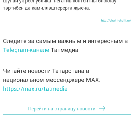
Шулай ук республика "негатив контентны блоклау"
тәртибен дә камилләштерергә җыена.
http://shahrichalli.ru/
Следите за самым важным и интересным в
Telegram-канале
Татмедиа
Читайте новости Татарстана в
национальном мессенджере MАХ:
https://max.ru/tatmedia
Перейти на страницу новости