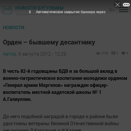
НОВОСТИ БУГУЛЬМЫ
16+
4
Автоматическое закрытие баннера через
"Бугульминская газета" - Бугульминский район
НОВОСТИ
Орден – бывшему десантнику
Автор,
6 августа 2012 - 12:29
3736
0
0
В честь 82-й годовщины ВДВ и за большой вклад в
военно-патриотическое воспитание молодежи орденом
«Генерал армии Маргелов» награжден офицер-
воспитатель местной кадетской школы № 1
А.Галиуллин.
До него подобной наградой в городе и районе были
удостоены ветераны Великой Отечественной войны
десантники Л.Карташов и И.Катиев.