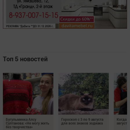
Топ 5 новостей
Бугульминка Алсу
Гороскоп с 3 по 9 августа
Когда л
Султанова: «Не могу жить
для всех знаков зодиака
августе
без творчества»