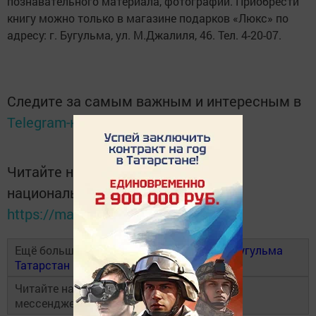
познавательного материала, фотографий. Приобрести
книгу можно только в магазине подарков «Люкс» по
адресу: г. Бугульма, ул. М.Джалиля, 46. Тел. 4-20-07.
Следите за самым важным и интересным в
Telegram-канале
Татмедиа
Читайте новости Татарстана в
национальном мессенджере MАХ:
https://max.ru/tatmedia
Ещё больше новостей в Telegram-канале
Бугульма
Татарстан
Читайте наши новости в национальном
мессенджере
MAX
и в
«Дзен»