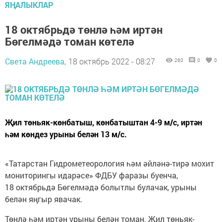
ЯҢАЛЫКЛАР
18 октябрьдә төнлә һәм иртән
Бөгелмәдә томан көтелә
Света Андреева,
18 октябрь 2022 - 08:27
260
0
0
Җил төньяк-көнбатыш, көнбатыштан 4-9 м/с, иртән
һәм көндез урыны белән 13 м/с.
«Татарстан Гидрометеорология һәм әйләнә-тирә мохит
мониторингы идарәсе» ФДБУ фаразы буенча,
18 октябрьдә Бөгелмәдә болытлы булачак, урыны
белән яңгыр явачак.
Төнлә һәм иртән урыны белән томан. Җил төньяк-