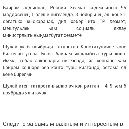
Бәйрәм алдыннан, Россия Хезмәт кодексының 95
маддәсенең 1 өлеше нигезендә, 3 ноябрьнең эш көне 1
сәгатькә кыскарачак, дип хәбәр итә ТР Хезмәт,
мәшгульлек һәм социаль яклау
министрлыгыныңматбугат хезмәте.
Шулай ук 6 ноябрьдә Татарстан Конституциясе көне
билгеләп үтелә. Быел бәйрәм якшәмбегә туры килә.
Әмма, төбәк законнары нигезендә, ял көннәре һәм
бәйрәм көннәре бер көнгә туры килгәндә, өстәмә ял
көне бирелми.
Шулай итеп, татарстанлылар өч көн рәттән – 4, 5 һәм 6
ноябрьдә ял итәчәк.
Следите за самым важным и интересным в