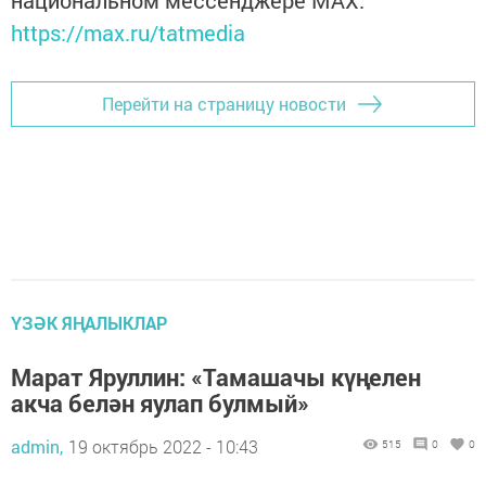
https://max.ru/tatmedia
Перейти на страницу новости
ҮЗӘК ЯҢАЛЫКЛАР
Марат Яруллин: «Тамашачы күңелен
акча белән яулап булмый»
admin,
19 октябрь 2022 - 10:43
515
0
0