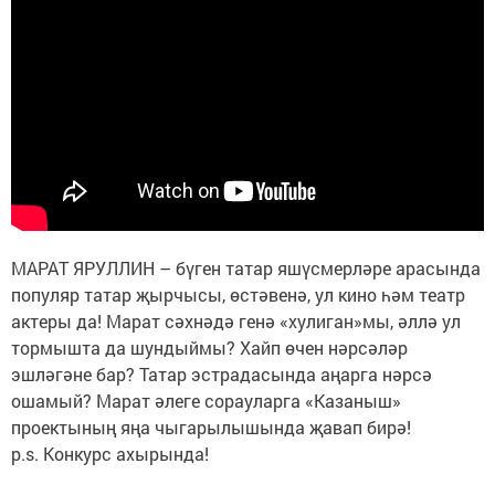
МАРАТ ЯРУЛЛИН – бүген татар яшүсмерләре арасында
популяр татар җырчысы, өстәвенә, ул кино һәм театр
актеры да! Марат сәхнәдә генә «хулиган»мы, әллә ул
тормышта да шундыймы? Хайп өчен нәрсәләр
эшләгәне бар? Татар эстрадасында аңарга нәрсә
ошамый? Марат әлеге сорауларга «Казаныш»
проектының яңа чыгарылышында җавап бирә!
p.s. Конкурс ахырында!