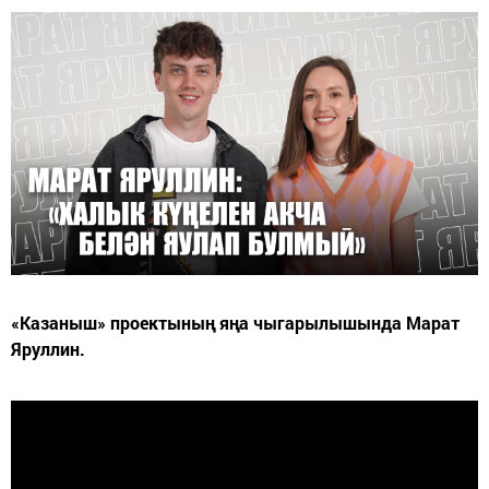
«Казаныш» проектының яңа чыгарылышында Марат
Яруллин.