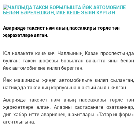
Авариядә таксист һәм аның пассажиры төрле тән
җәрәхәтләре алган.
Юл һәлакәте кичә кич Чаллының Казан проспектында
булган: такси шоферы борылган вакытта яны белән
йөк автомобиленә килеп бәрелгән.
Йөк машинасы җиңел автомобильгә килеп сыланган,
нәтиҗәдә таксиның корпусына шактый зыян килгән.
Авариядә таксист һәм аның пассажиры төрле тән
җәрәхәтләре алган. Аларны хастаханәгә озатканнар,
дип хәбәр итте авариянең шаһитлары «Татар-информ»
агентлыгына.