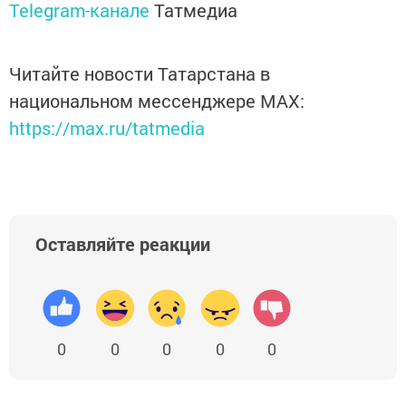
Telegram-канале
Татмедиа
Читайте новости Татарстана в
национальном мессенджере MАХ:
https://max.ru/tatmedia
Оставляйте реакции
0
0
0
0
0