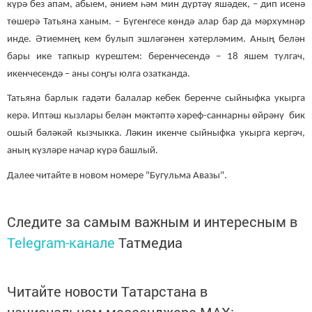
күрә без апам, абыем, әнием һәм мин дүртәү яшәдек, – дип исенә
төшерә Татьяна ханым. – Бүгенгесе көндә алар бар да мәрхүмнәр
инде. Әтиемнең кем булып эшләгәнен хәтерләмим. Аның белән
бары ике тапкыр күрештем: беренчесендә – 18 яшем тулгач,
икенчесендә – аны соңгы юлга озатканда.
Татьяна барлык гадәти балалар кебек беренче сыйныфка укырга
керә. Иптәш кызлары белән мәктәптә хәреф-саннарны өйрәнү бик
ошый бәләкәй кызчыкка. Ләкин икенче сыйныфка укырга кергәч,
аның күзләре начар күрә башлый.
Далее читайте в новом номере "Бугульма Авазы".
Следите за самым важным и интересным в
Telegram-канале
Татмедиа
Читайте новости Татарстана в
национальном мессенджере MАХ: