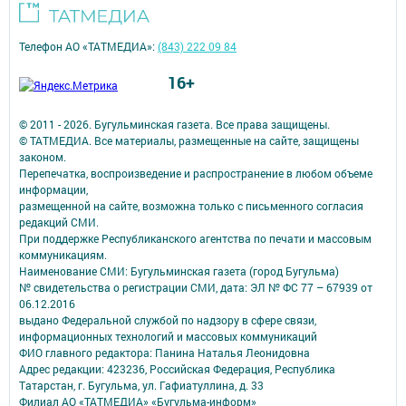
Телефон АО «ТАТМЕДИА»:
(843) 222 09 84
16+
© 2011 - 2026. Бугульминская газета. Все права защищены.
© ТАТМЕДИА. Все материалы, размещенные на сайте, защищены
законом.
Перепечатка, воспроизведение и распространение в любом объеме
информации,
размещенной на сайте, возможна только с письменного согласия
редакций СМИ.
При поддержке Республиканского агентства по печати и массовым
коммуникациям.
Наименование СМИ: Бугульминская газета (город Бугульма)
№ свидетельства о регистрации СМИ, дата: ЭЛ № ФС 77 – 67939 от
06.12.2016
выдано Федеральной службой по надзору в сфере связи,
информационных технологий и массовых коммуникаций
ФИО главного редактора: Панина Наталья Леонидовна
Адрес редакции: 423236, Российская Федерация, Республика
Татарстан, г. Бугульма, ул. Гафиатуллина, д. 33
Филиал АО «ТАТМЕДИА» «Бугульма-информ»