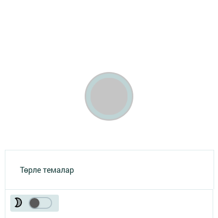
Төрле темалар