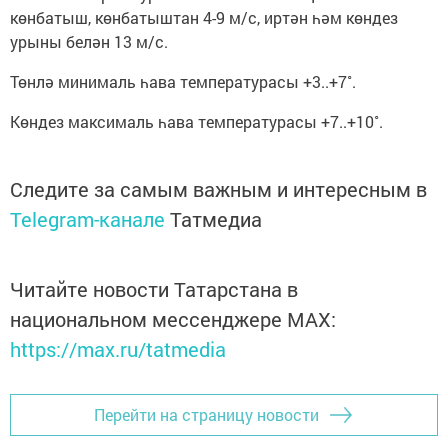
көнбатыш, көнбатыштан 4-9 м/с, иртән һәм көндез
урыны белән 13 м/с.
Төнлә минималь һава температурасы +3..+7˚.
Көндез максималь һава температурасы +7..+10˚.
Следите за самым важным и интересным в
Telegram-канале
Татмедиа
Читайте новости Татарстана в
национальном мессенджере MАХ:
https://max.ru/tatmedia
Перейти на страницу новости