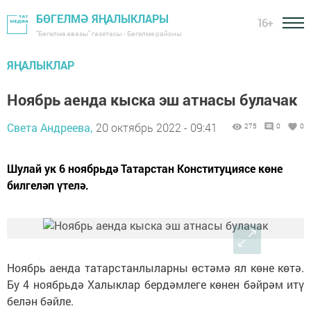
БӨГЕЛМӘ ЯҢАЛЫКЛАРЫ
16+
"Бөгелмә авазы" газетасы - Бөгелмә районы
ЯҢАЛЫКЛАР
Ноябрь аенда кыска эш атнасы булачак
Света Андреева,
20 октябрь 2022 - 09:41
275
0
0
Шулай ук 6 ноябрьдә Татарстан Конституциясе көне
билгеләп үтелә.
Ноябрь аенда татарстанлыларны өстәмә ял көне көтә.
Бу 4 ноябрьдә Халыклар бердәмлеге көнен бәйрәм итү
белән бәйле.