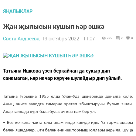
ЯҢАЛЫКЛАР
Җан җылысын кушып һәр эшкә
Света Андреева,
19 октябрь 2022 - 11:07
330
0
0
Татьяна Ишкова үзен беркайчан да сукыр дип
санамаган, һәр начар күрүче шулайдыр дип уйлый.
Татьяна Гурьевна 1955 елда Улан-Удэ шәһәрендә дөньяга килә.
Аның әнисе заводта тимерне эретеп ябыштыручы булып эшли.
Алар гаиләдә дүрт бала була: өч кыз һәм бер ул.
– Без кечкенә чакта олы апам инде кияүдә иде. Үз тормышлары
белән яшәделәр. Әти белән әнинең тормыш юллары аерыла. Шуңа