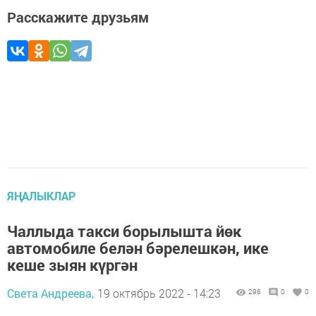
Расскажите друзьям
ЯҢАЛЫКЛАР
Чаллыда такси борылышта йөк
автомобиле белән бәрелешкән, ике
кеше зыян күргән
Света Андреева,
19 октябрь 2022 - 14:23
296
0
0