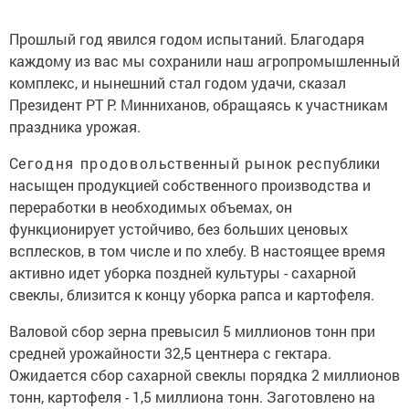
Прошлый год явился годом испытаний. Благодаря
каждому из вас мы сохранили наш агропромышленный
комплекс, и нынешний стал годом удачи,
сказал
Президент РТ
Р. Минниханов, обращаясь к участникам
праздника урожая.
С
егодня
продовол
ьс
твенный рынок респ
ублики
насыщен продукцией собственного производства и
переработки в необходимых объемах, он
функционирует устойчиво, без больших ценовых
всплесков, в том числе и по хлебу. В настоящее время
активно идет уборка поздней культуры - сахарной
свеклы, близится к концу уборка рапса и картофеля.
Валовой сбор зерна превысил 5 миллионов тонн при
средней урожайности 32,5 центнера с гектара.
Ожидается сбор сахарной свеклы порядка 2 миллионов
тонн, картофеля - 1,5 миллиона тонн. Заготовлено на