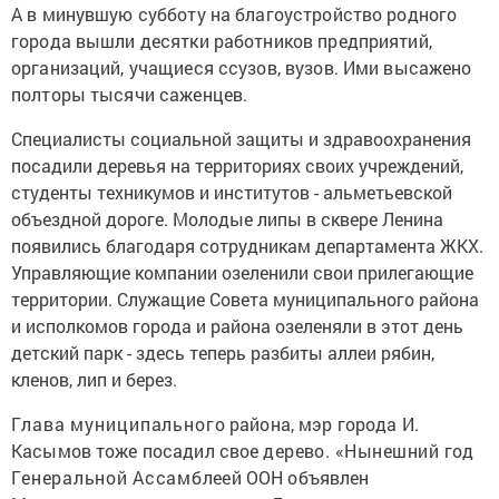
А в минувшую субботу на благоустройство родного
города вышли десятки работников предприятий,
организаций, учащиеся ссузов, вузов. Ими высажено
полторы тысячи саженцев.
Специалисты социальной защиты и здравоохранения
посадили деревья на территориях
своих учреждений,
студенты техникумов и институтов - альметьевской
объездной дороге. Молодые липы в сквере Ленина
появились благодаря сотрудникам департамента ЖКХ.
Управляющие компании озеленили свои прилегающие
территории. Служащие Совета муниципального района
и исполкомов города и района озеленяли в этот день
детский парк - здесь теперь разбиты аллеи рябин,
кленов, лип и берез.
Г
лава муниципальног
о района, мэр города И.
Касымов тоже посадил свое д
ерево. «Нынешний год
Г
енеральной Ассамбл
еей ООН объявлен