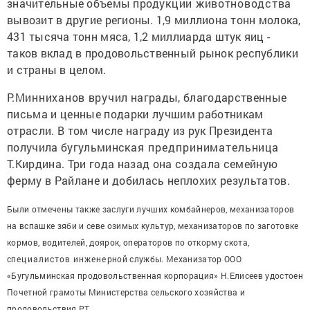
значительные объемы прод
укции животноводст
ва
вывозит в другие регионы. 1,9 миллиона тонн молока,
431 тысяча тонн мяса, 1,2 миллиарда штук яиц -
таков вклад в продовольственный рынок республики
и страны в целом.
Р.
Минниханов вручил
награды, благодарственные
письма и ценные подарки лучшим работникам
отрасли. В том числе награду из рук Президента
получила бугульминс
кая предприниматель
ница
Т.Кирдина. Три года назад она создала семейную
ферму в Райлане и добилась неплохих результатов.
Были отмечены также заслуги лучших комбайнеров, механизаторов
на вспашке зяби и севе озимых культур, механизаторов по заготовке
кормов, водителей, доярок, операторов по откорму скота,
с
пециалистов инжене
рной службы. Механизатор ООО
«Бугульминская продовольственная корпорация» Н.Елисеев удостоен
Почетной грамоты Министерства сельского хозяйства и
продовольствия РТ.