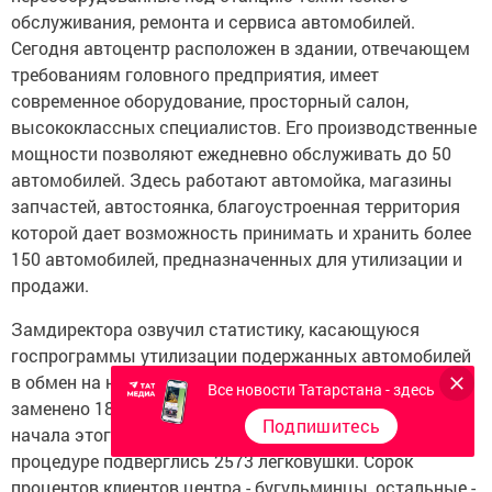
обслуживания, ремонта и сервиса автомобилей.
Сегодня автоцентр расположен в здании, отвечающем
требованиям головного предприятия, имеет
современное оборудование, просторный салон,
высококлассных специалистов. Его производственные
мощности позволяют ежедневно обслуживать до 50
автомобилей. Здесь работают автомойка, магазины
запчастей, автостоянка, благоустроенная территория
которой дает возможность принимать и хранить более
150 автомобилей, предназначенных для утилизации и
продажи.
Замдиректора озвучил статистику, касающуюся
госпрограммы утилизации подержанных автомобилей
в обмен на новые. В прошлом году в ее рамках было
Все новости Татарстана - здесь
заменено 1800 авто, столько же утилизировано с
Подпишитесь
начала этого года. А всего с марта 2010 года этой
процедуре подверглись 2573 легковушки. Сорок
процентов клиентов центра - бугульминцы, остальные -