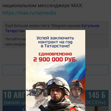
национальном мессенджере MАХ:
https://max.ru/tatmedia
Ещё больше новостей в Telegram-канале
Бугульма
Татарстан
Читайте наши новости в национальном
мессенджере
MAX
и в
«Дзен»
Перейти на страницу новости