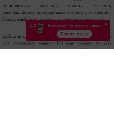
остановиться, мужчина покинул магазин,
распорядившись похищенным по своему усмотрению.
Подсудимый вину признал, в содеянном раскаялся.
Все новости Татарстана - здесь
Подпишитесь
Действия судом квалифицированы по части 1 статьи
161 Уголовного кодекса РФ (как грабеж, то есть
открытое хищение чужого имущества) и назначено
наказание в виде 2 лет лишения свободы, условно с
испытательным сроком на 2 года.
Приговор не вступил в законную силу.
Следите за самым важным и интересным в
Telegram-канале
Татмедиа
Читайте новости Татарстана в