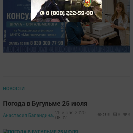
НОВОСТИ
Погода в Бугульме 25 июля
25 июля 2020 -
Анастасия Баландина,
2818
0
0
08:02