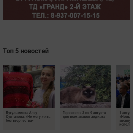
Топ 5 новостей
Бугульминка Алсу
Гороскоп с 3 по 9 августа
1 авгус
Султанова: «Не могу жить
для всех знаков зодиака
«Новые
без творчества»
эксплуа
исполня