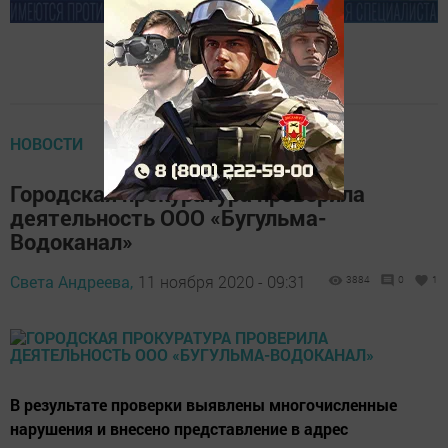
НОВОСТИ
Городская прокуратура проверила
деятельность ООО «Бугульма-
Водоканал»
Света Андреева,
11 ноября 2020 - 09:31
3884
0
1
В результате проверки выявлены многочисленные
нарушения и внесено представление в адрес