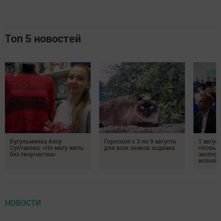
Топ 5 новостей
Бугульминка Алсу
Гороскоп с 3 по 9 августа
1 авгус
Султанова: «Не могу жить
для всех знаков зодиака
«Новые
без творчества»
эксплуа
исполня
НОВОСТИ