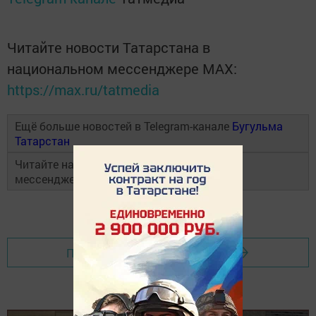
Читайте новости Татарстана в
национальном мессенджере MАХ:
https://max.ru/tatmedia
Ещё больше новостей в Telegram-канале
Бугульма
Татарстан
Читайте наши новости в национальном
мессенджере
MAX
и в
«Дзен»
Перейти на страницу новости