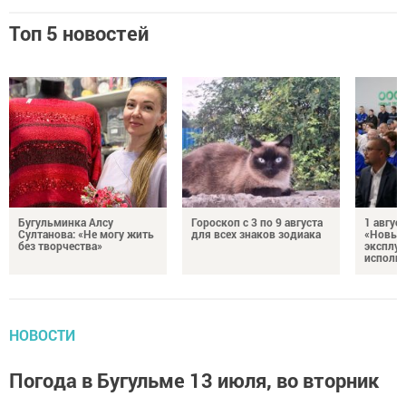
Топ 5 новостей
Бугульминка Алсу
Гороскоп с 3 по 9 августа
1 авгус
Султанова: «Не могу жить
для всех знаков зодиака
«Новые
без творчества»
эксплуа
исполня
НОВОСТИ
Погода в Бугульме 13 июля, во вторник