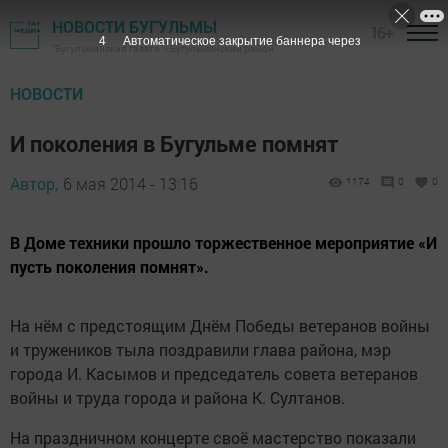
НОВОСТИ БУГУЛЬМЫ
16+
3
Автоматическое закрытие баннера через
"Бугульминская газета" - Бугульминский район
НОВОСТИ
И поколения в Бугульме помнят
Автор,
6 мая 2014 - 13:16
1174
0
0
В Доме техники прошло торжественное мероприятие «И
пусть поколения помнят».
На нём с предстоящим Днём Победы ветеранов войны
и тружеников тыла поздравили глава района, мэр
города И. Касымов и председатель совета ветеранов
войны и труда города и района К. Султанов.
На праздничном концерте своё мастерство показали