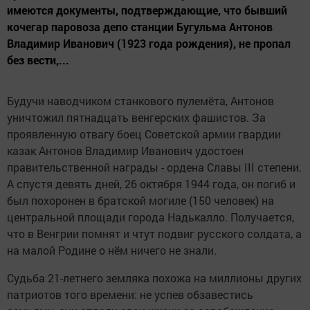
имеются документы, подтверждающие, что бывший
кочегар паровоза депо станции Бугульма Антонов
Владимир Иванович (1923 года рождения), не пропал
без вести,...
Будучи наводчиком станкового пулемёта, Антонов
уничтожил пятнадцать венгерских фашистов. За
проявленную отвагу боец Советской армии гвардии
казак Антонов Владимир Иванович удостоен
правительственной награды - ордена Славы III степени.
А спустя девять дней, 26 октября 1944 года, он погиб и
был похоронен в братской могиле (150 человек) на
центральной площади города Надькалло. Получается,
что в Венгрии помнят и чтут подвиг русского солдата, а
на малой Родине о нём ничего не знали.
Судьба 21-летнего земляка похожа на миллионы других
патриотов того времени: не успев обзавестись