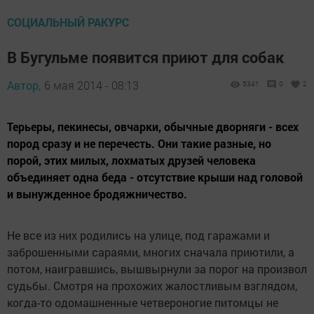
СОЦИАЛЬНЫЙ РАКУРС
В Бугульме появится приют для собак
Автор,
6 мая 2014 - 08:13
5341
0
2
Терьеры, пекинесы, овчарки, обычные дворняги - всех
пород сразу и не перечесть. Они такие разные, но
порой, этих милых, лохматых друзей человека
объединяет одна беда - отсутствие крыши над головой
и вынужденное бродяжничество.
Не все из них родились на улице, под гаражами и
заброшенными сараями, многих сначала приютили, а
потом, наигравшись, вышвырнули за порог на произвол
судьбы. Смотря на прохожих жалостливым взглядом,
когда-то одомашненные четвероногие питомцы не