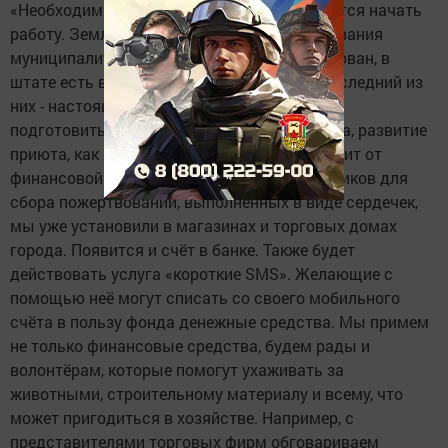
«Необходимые документы - на руках, остаётся начать
работу. Землю для безвозмездного пользования
муниципалитет выделил, участок сформирован, в
штате есть ветеринар и кинолог. Кстати, последний из
них - настоящий знаток своего дела, может
подготовить даже собак-поводырей. Правда, развитие
приюта, как я уже говорил, во многом зависит от
финансовой поддержки граждан. Часть ящиков для
сбора пожертвований, выполненных в виде сердечек,
мы уже установили в магазинах и торговых домах
города. Появится и счёт в банке. Также будет
действовать услуга «короткие SMS». Желающие с
помощью неё могут списать со своего мобильного
счёта в пользу фонда денежные средства. Мы примем
не только финансовые средства, будем рады и
волонтёрам, которые помогут ухаживать за
животными, строительному материалу и всему, что
может пригодиться в хозяйстве. Например, с
представителями торговых фирм обговариваем