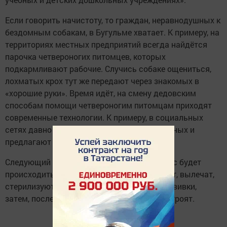
Если говорить начистоту, то граждан, неравнодушных к
бездомным собакам, в Бугульме хватает. К примеру, на
территориях местных предприятий всегда найдётся
парочка четвероногих питомцев, которых
подкармливают рабочие. Случись собаке ощениться,
лохматых крох тут же передают через знакомых в
«хорошие руки». Время идёт, на смену дедовским
способам помощи четвероногим питомцам приходят
современные технологии. К примеру, в социальных
сетях давно уже выкладывают фото животных и
предлагают их забрать.
Следующий шаг - создание приюта. Процесс будет
происходить примерно так: собаку поймают, вылечат,
стерилизуют, сделают ей необходимые прививки,
затем, после прохождения карантина, пристроят.