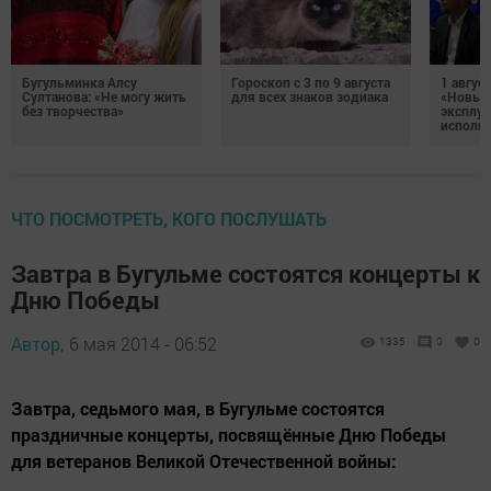
Бугульминка Алсу
Гороскоп с 3 по 9 августа
1 авгус
Султанова: «Не могу жить
для всех знаков зодиака
«Новые
без творчества»
эксплуа
исполня
ЧТО ПОСМОТРЕТЬ, КОГО ПОСЛУШАТЬ
Завтра в Бугульме состоятся концерты к
Дню Победы
Автор,
6 мая 2014 - 06:52
1335
0
0
Завтра, седьмого мая, в Бугульме состоятся
праздничные концерты, посвящённые Дню Победы
для ветеранов Великой Отечественной войны: