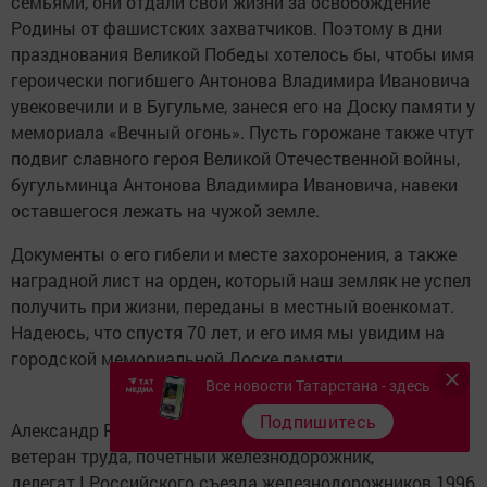
семьями, они отдали свои жизни за освобождение
Родины от фашистских захватчиков. Поэтому в дни
празднования Великой Победы хотелось бы, чтобы имя
героически погибшего Антонова Владимира Ивановича
увековечили и в Бугульме, занеся его на Доску памяти у
мемориала «Вечный огонь». Пусть горожане также чтут
подвиг славного героя Великой Отечественной войны,
бугульминца Антонова Владимира Ивановича, навеки
оставшегося лежать на чужой земле.
Документы о его гибели и месте захоронения, а также
наградной лист на орден, который наш земляк не успел
получить при жизни, переданы в местный военкомат.
Надеюсь, что спустя 70 лет, и его имя мы увидим на
городской мемориальной Доске памяти.
Все новости Татарстана - здесь
Подпишитесь
Александр РАССАДИН,
ветеран труда, почётный железнодорожник,
делегат I Российского съезда железнодорожников 1996