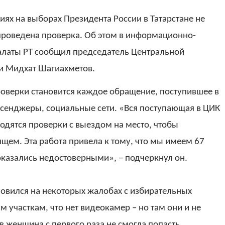
ях на выборах Президента России в Татарстане не
проведена проверка. Об этом в информационно-
алаты РТ сообщил председатель Центральной
и Мидхат Шагиахметов.
роверки становится каждое обращение, поступившее в
ссенджеры, социальные сети. «Вся поступающая в ЦИК
одятся проверки с выездом на место, чтобы
щем. Эта работа привела к тому, что мы имеем 67
казались недостоверными», – подчеркнул он.
новился на некоторых жалобах с избирательных
м участкам, что нет видеокамер – но там они и не
в женщина с первого раза не смогла попасть