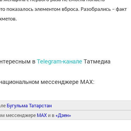
то показалось элементом вброса. Разобрались – факт
хметов.
интересным в
Telegram-канале
Татмедиа
в национальном мессенджере MАХ:
але
Бугульма Татарстан
ном мессенджере
MAX
и в
«Дзен»