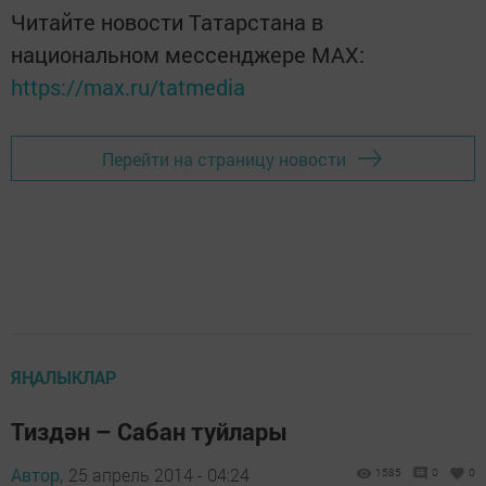
Читайте новости Татарстана в
национальном мессенджере MАХ:
https://max.ru/tatmedia
Перейти на страницу новости
ЯҢАЛЫКЛАР
Тиздән – Сабан туйлары
Автор,
25 апрель 2014 - 04:24
1585
0
0