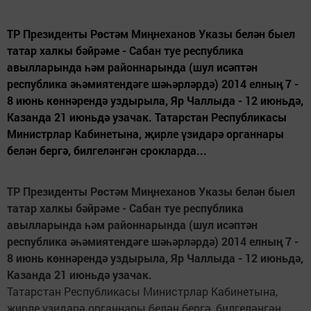
ТР Президенты Рөстәм Миңнеханов Указы белән быел
татар халкы бәйрәме - Сабан туе республика
авылларында һәм районнарында (шул исәптән
республика әһәмиятендәге шәһәрләрдә) 2014 елның 7 -
8 июнь көннәрендә уздырыла, Яр Чаллыда - 12 июньдә,
Казанда 21 июньдә узачак. Татарстан Республикасы
Министрлар Кабинетына, җирле үзидарә органнары
белән бергә, билгеләнгән срокларда...
ТР Президенты Рөстәм Миңнеханов Указы белән быел
татар халкы бәйрәме - Сабан туе республика
авылларында һәм районнарында (шул исәптән
республика әһәмиятендәге шәһәрләрдә) 2014 елның 7 -
8 июнь көннәрендә уздырыла, Яр Чаллыда - 12 июньдә,
Казанда 21 июньдә узачак.
Татарстан Республикасы Министрлар Кабинетына,
җирле үзидарә органнары белән бергә, билгеләнгән