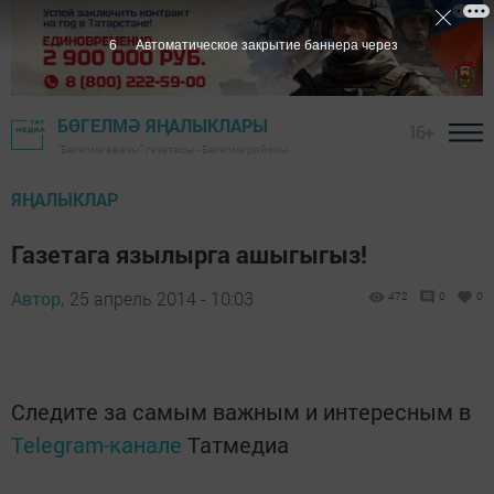
5
Автоматическое закрытие баннера через
БӨГЕЛМӘ ЯҢАЛЫКЛАРЫ
16+
"Бөгелмә авазы" газетасы - Бөгелмә районы
ЯҢАЛЫКЛАР
Газетага язылырга ашыгыгыз!
Автор,
25 апрель 2014 - 10:03
472
0
0
Следите за самым важным и интересным в
Telegram-канале
Татмедиа