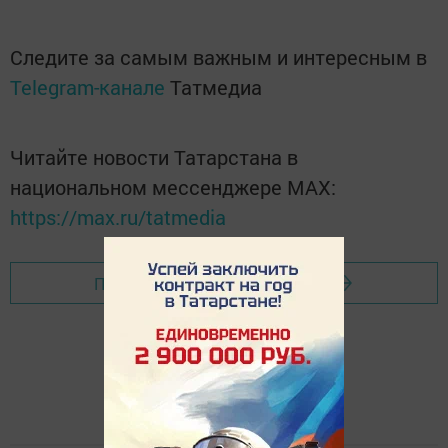
Следите за самым важным и интересным в
Telegram-канале
Татмедиа
Читайте новости Татарстана в
национальном мессенджере MАХ:
https://max.ru/tatmedia
Перейти на страницу новости