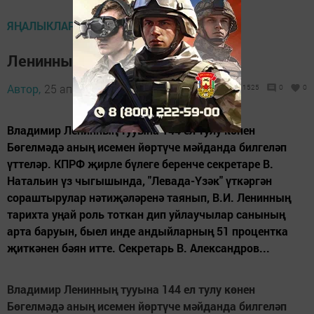
ЯҢАЛЫКЛАР
Ленинны искә алу
Автор,
25 апрель 2014 - 05:11
1525
0
0
Владимир Ленинның тууына 144 ел тулу көнен
Бөгелмәдә аның исемен йөртүче мәйданда билгеләп
үттеләр. КПРФ җирле бүлеге беренче секретаре В.
Натальин үз чыгышында, "Левада-Үзәк" үткәргән
сораштырулар нәтиҗәләренә таянып, В.И. Ленинның
тарихта уңай роль тоткан дип уйлаучылар санының
арта баруын, быел инде андыйларның 51 процентка
җиткәнен бәян итте. Секретарь В. Александров...
Владимир Ленинның тууына 144 ел тулу көнен
Бөгелмәдә аның исемен йөртүче мәйданда билгеләп