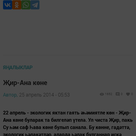
ЯҢАЛЫКЛАР
Җир-Ана көне
Автор,
25 апрель 2014 - 05:53
1652
0
0
22 апрель - экологик яктан гаять әһәмиятле көн - Җир-
Ана көне буларак та билгеләп үтелә. Ул чиста Җир, пакь
Су һәм саф Һава көне булып санала. Бу көнне, гадәттә,
экологик һәлакәтләр, аларда һәлак булганнар искә