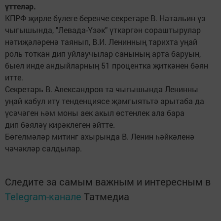
үттеләр.
КПРФ җирле бүлеге беренче секретаре В. Натальин үз
чыгышында, "Левада-Үзәк" үткәргән сораштырулар
нәтиҗәләренә таянып, В.И. Ленинның тарихта уңай
роль тоткан дип уйлаучылар санының арта баруын,
быел инде андыйларның 51 процентка җиткәнен бәян
итте.
Секретарь В. Александров та чыгышында Ленинны
уңай кабул итү тенденциясе җәмгыятьтә арытаба да
үсәчәген һәм моны аек акыл өстенлек ала бара
дип бәяләү кирәклеген әйтте.
Бөгелмәләр митинг ахырында В. Ленин һәйкәленә
чәчәкләр салдылар.
Следите за самым важным и интересным в
Telegram-канале
Татмедиа