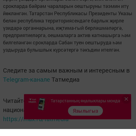
срокларда бәйрәм чараларын оештыруны тәэмин итү
йөкләнгән. Татарстан Республикасы Президенты Указы
белән республика территориясендәге барлык җирле
үзидарә органнарына, иҗтима-гый берләшмәләргә,
предприятиеләргә, оешмаларга актив катнашырга һәм
билгеләнгән срокларда Сабан туен оештыруда һәм
уздыруда булышлык күрсәтергә тәкъдим ителгән.
Следите за самым важным и интересным в
Telegram-канале
Татмедиа
Читайте новости Татарстана в
Татарстанның яңалыклары монда
национальном мессенджере MАХ:
Язылыгыз
https://max.ru/tatmedia