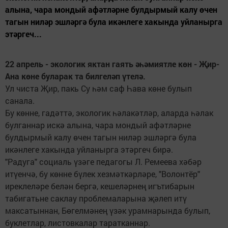
алына, чара мондый афәтләрне булдырмый калу өчен
тагын ниләр эшләргә була икәнлеге хакында уйланырга
этәргеч...
22 апрель - экологик яктан гаять әһәмиятле көн - Җир-
Ана көне буларак та билгеләп үтелә.
Ул чиста Җир, пакь Су һәм саф Һава көне булып
санала.
Бу көнне, гадәттә, экологик һәлакәтләр, аларда һәлак
булганнар искә алына, чара мондый афәтләрне
булдырмый калу өчен тагын ниләр эшләргә була
икәнлеге хакында уйланырга этәргеч бирә.
"Радуга" социаль үзәге педагогы Л. Ремеева хәбәр
итүенчә, бу көнне бүлек хезмәткәрләре, "Волонтёр"
иреклеләре белән бергә, кешеләрнең игътибарын
табигатьне саклау проблемаларына җәлеп итү
максатыннан, Бөгелмәнең үзәк урамнарында булып,
буклетлар, листовкалар таратканнар.