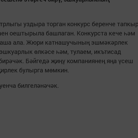
трлыгы уздыра торган конкурс беренче тапкы
саен оештырыла башлаган. Конкурста кече һәм
наша ала. Жюри катнашучының эшмәкәрлек
эшкуарлык өлкәсе һәм, тулаем, икътисад
бирәчәк. Бәйгедә җиңү компаниянең яңа үсеш
ирлек булырга мөмкин.
уенча билгеләнәчәк.