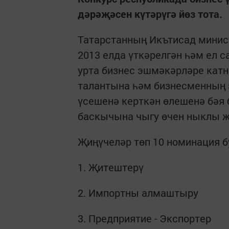
дәрәҗәсен күтәрүгә йөз тота.
Татарстанның Икътисад минис
2013 елда үткәрелгән һәм ел 
урта бизнес эшмәкәрләре кат
талантына һәм бизнесменның 
үсешенә керткән өлешенә бәя 
баскычына чыгу өчен ныклы җ
Җиңүчеләр төп 10 номинация б
1. Җитештерү
2. Импортны алмаштыру
3. Предприятие - Экспортер