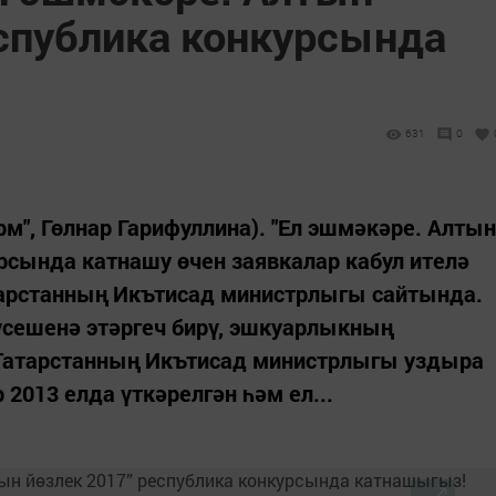
еспублика конкурсында
631
0
орм", Гөлнар Гарифуллина). "Ел эшмәкәре. Алтын
урсында катнашу өчен заявкалар кабул ителә
тарстанның Икътисад министрлыгы сайтында.
үсешенә этәргеч бирү, эшкуарлыкның
. Татарстанның Икътисад министрлыгы уздыра
 2013 елда үткәрелгән һәм ел...