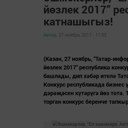
йөзлек 2017” р
катнашыгыз!
Автор,
27 ноябрь 2017 - 11:55
(Казан, 27 ноябрь, "Татар-инф
йөзлек 2017" республика конк
башлады, дип хәбәр ителә Та
Конкурс республикада бизнес 
дәрәҗәсен күтәрүгә йөз тота
торган конкурс беренче тапкыр