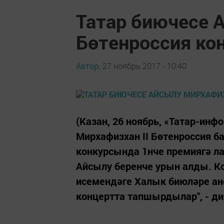
Татар биючесе 
Бөтенроссия ко
Автор,
27 ноябрь 2017 - 10:40
(Казан, 26 ноябрь, «Татар-ин
Мирхафизхан II Бөтенроссия б
конкурсында 1нче премиягә ла
Айсылу беренче урын алды. К
исемендәге Халык биюләре ан
концертта тапшырдылар", - ди