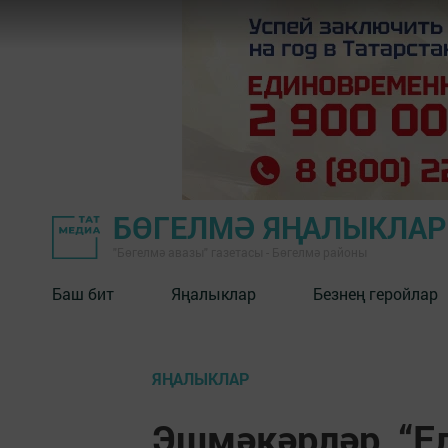
БӨГЕЛМӘ ЯҢАЛЫКЛА
"Бөгелмә авазы" газетасы - Бөгелмә районы
Баш бит
Яңалыклар
Безнең геройлар
ЯҢАЛЫКЛАР
Эшмәкәрләр, “Е