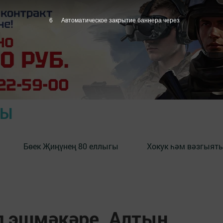
5
Автоматическое закрытие баннера через
РЫ
Бөек Җиңүнең 80 еллыгы
Хокук һәм вәзгыять
л эшмәкәре. Алтын