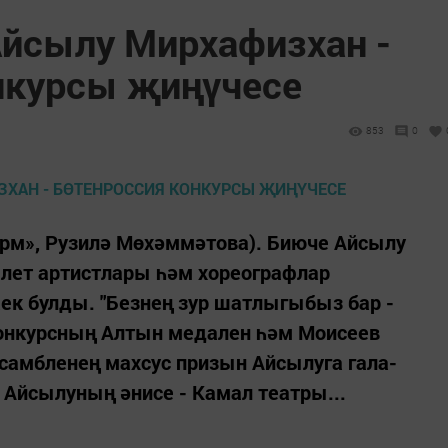
Айсылу Мирхафизхан -
нкурсы җиңүчесе
853
0
форм», Рузилә Мөхәммәтова). Биюче Айсылу
алет артистлары һәм хореографлар
ек булды. "Безнең зур шатлыгыбыз бар -
онкурсның Алтын медален һәм Моисеев
самбленең махсус призын Айсылуга гала-
 Айсылуның әнисе - Камал театры...