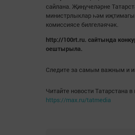
сайлана. Җиңүчеләрне Татарс
министрлыклар һәм иҗтимагый
комиссиясе билгеләячәк.
http://100rt.ru. сайтында кон
оештырыла.
Следите за самым важным и 
Читайте новости Татарстана 
https://max.ru/tatmedia