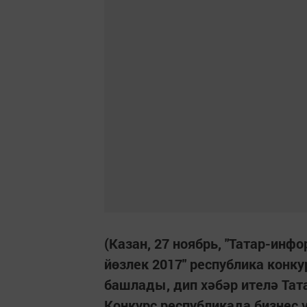
(Казан, 27 ноябрь, "Татар-инф
йөзлек 2017" республика конк
башлады, дип хәбәр ителә Та
Конкурс республикада бизнес 