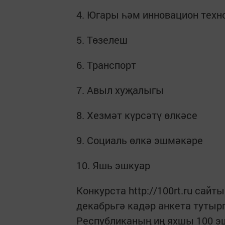
4. Югары һәм инновацион техн
5. Төзелеш
6. Транспорт
7. Авыл хуҗалыгы
8. Хезмәт күрсәтү өлкәсе
9. Социаль өлкә эшмәкәре
10. Яшь эшкуар
Конкурста http://100rt.ru сай
декабрьгә кадәр анкета тутыр
Республиканың иң яхшы 100 э