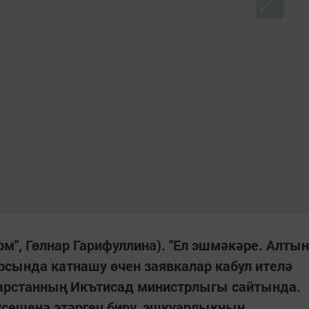
орм", Гөлнар Гарифуллина). "Ел эшмәкәре. Алтын
урсында катнашу өчен заявкалар кабул ителә
тарстанның Икътисад министрлыгы сайтында.
үсешенә этәргеч бирү, эшкуарлыкның