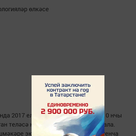
ологияләр өлкәсе
тында 2017 елның 10 нчы ноябреннән 10 нчы
ган теләсә кайсы эшмәкәр катнаша ала.
шмәкәре экспертлар сораштыруы буенча