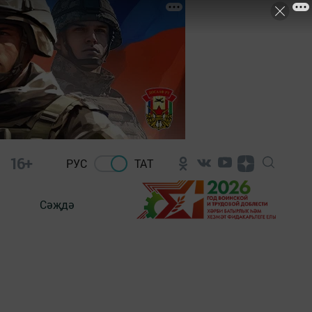
16+
РУС
ТАТ
Сәҗдә