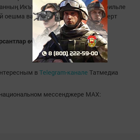
танның Икътисад министрлыгы, профильле
 оешма вәкилләреннән торган эксперт
курсантлар өчен ачык тавыш бирү дә
интересным в
Telegram-канале
Татмедиа
в национальном мессенджере MАХ: