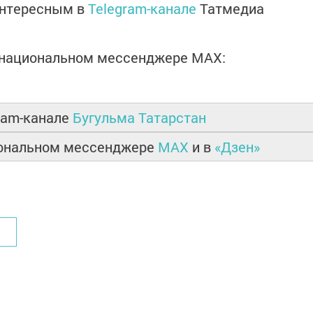
интересным в
Telegram-канале
Татмедиа
в национальном мессенджере MАХ:
ram-канале
Бугульма Татарстан
иональном мессенджере
MAX
и в
«Дзен»