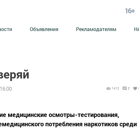
16+
вости
Объявления
Рекламодателям
Н
веряй
 16:00
1412
0
ие медицинские осмотры-тестирования,
емедицинского потребления наркотиков среди