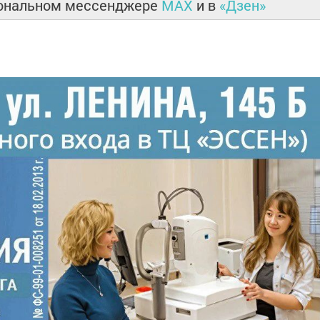
иональном мессенджере
MAX
и в
«Дзен»