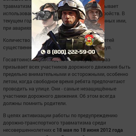
травматизма среди детей-пассажиров оказывает
использование детских удерживающих устройств. В
текущем году в автомобилях, не оборудованных ими,
при авариях оборвались жизни троих детей.
Количество дорожных аварий с участием детей
существенно увеличивается во время каникул.
Госавтоинспекция МВД по РТ в очередной раз
призывает всех участников дорожного движения быть
предельно внимательными и осторожными, особенно
летом, когда свободное время ребята предпочитают
проводить на улице. Они - самые незащищённые
участники дорожного движения. Об этом всегда
должны помнить родители.
В целях активизации работы по предупреждению
дорожно-транспортного травматизма среди
несовершеннолетних
с 18 мая по 18 июня 2012 года