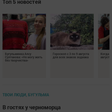
Топ 5 новостей
Бугульминка Алсу
Гороскоп с 3 по 9 августа
Когда л
Султанова: «Не могу жить
для всех знаков зодиака
августе
без творчества»
ТВОИ ЛЮДИ, БУГУЛЬМА
В гостях у черноморца