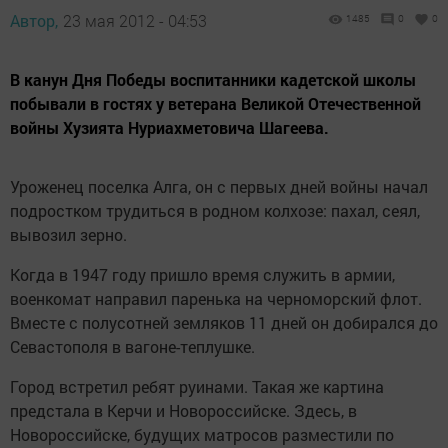
Автор,
23 мая 2012 - 04:53
1485
0
0
В канун Дня Победы воспитанники кадетской школы
побывали в гостях у ветерана Великой Отечественной
войны Хузията Нуриахметовича Шагеева.
Уроженец поселка Алга, он с первых дней войны начал
подростком трудиться в родном колхозе: пахал, сеял,
вывозил зерно.
Когда в 1947 году пришло время служить в армии,
военкомат направил паренька на черноморский флот.
Вместе с полусотней земляков 11 дней он добирался до
Севастополя в вагоне-теплушке.
Город встретил ребят руинами. Такая же картина
предстала в Керчи и Новороссийске. Здесь, в
Новороссийске, будущих матросов разместили по