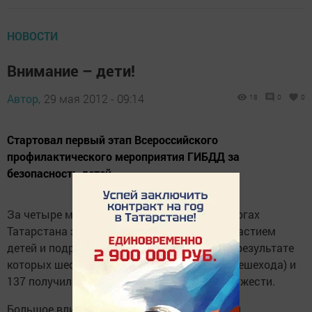
НОВОСТИ
Внимание – дети!
Автор,
29 мая 2012 - 09:14
18
0
0
Стартовал первый этап Всероссийского
профилактического мероприятия ГИБДД за
безопасность детей.
За четыре месяца на улицах городов и дорогах
Татарстана зарегистрировано 130 ДТП с участием
детей и подростков в возрасте до 16 лет, в результате
которых шестеро погибли (4 пассажира, 2 пешехода) и
137 получили травмы различной степени тяжести.
Большое влияние на состояние показателей