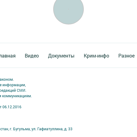
лавная
Видео
Документы
Крим-инфо
Разное
аконом.
ме информации,
 редакций СМИ.
ым коммуникациям.
т 06.12.2016
ан, г. Бугульма, ул. Гафиатуллина, д. 33