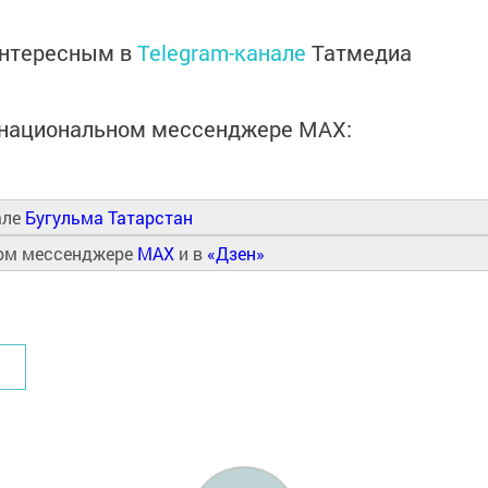
интересным в
Telegram-канале
Татмедиа
в национальном мессенджере MАХ:
але
Бугульма Татарстан
ном мессенджере
MAX
и в
«Дзен»