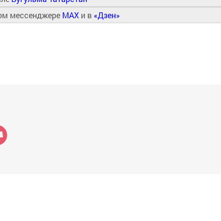
ном мессенджере
MAX
и в
«Дзен»