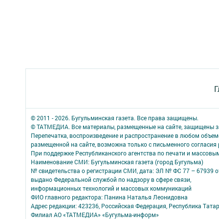
Г
© 2011 - 2026. Бугульминская газета. Все права защищены.
© ТАТМЕДИА. Все материалы, размещенные на сайте, защищены з
Перепечатка, воспроизведение и распространение в любом объе
размещенной на сайте, возможна только с письменного согласия
При поддержке Республиканского агентства по печати и массов
Наименование СМИ: Бугульминская газета (город Бугульма)
№ свидетельства о регистрации СМИ, дата: ЭЛ № ФС 77 – 67939 о
выдано Федеральной службой по надзору в сфере связи,
информационных технологий и массовых коммуникаций
ФИО главного редактора: Панина Наталья Леонидовна
Адрес редакции: 423236, Российская Федерация, Республика Татарст
Филиал АО «ТАТМЕДИА» «Бугульма-информ»