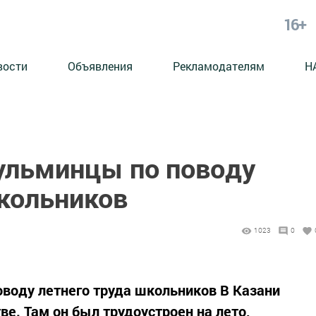
16+
вости
Объявления
Рекламодателям
Н
ульминцы по поводу
школьников
1023
0
воду летнего труда школьников В Казани
ве. Там он был трудоустроен на лето,