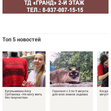
Топ 5 новостей
Бугульминка Алсу
Гороскоп с 3 по 9 августа
Когда л
Султанова: «Не могу жить
для всех знаков зодиака
августе
без творчества»