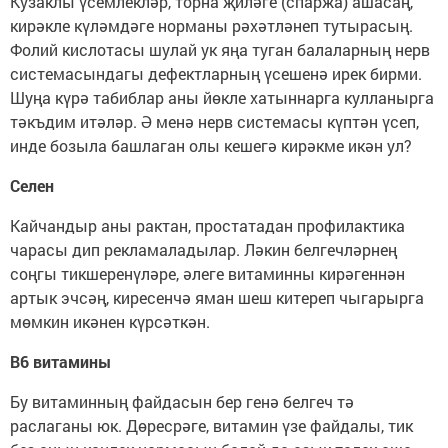
Кузаклы үсемлекләр, торна җиләге (спаржа) ашасаң,
кирәкле күләмдәге норманы рәхәтләнеп тутырасың.
Фолий кислотасы шулай ук яңа туган балаларның нерв
системасындагы дефектларның үсешенә ирек бирми.
Шуңа күрә табиблар аны йөкле хатыннарга кулланырга
тәкъдим итәләр. Ә менә нерв системасы күптән үсеп,
инде бозыла башлаган олы кешегә кирәкме икән ул?
Селен
Кайчандыр аны рактан, простатадан профилактика
чарасы дип рекламаладылар. Ләкин белгечләрнең
соңгы тикшеренүләре, әлеге витаминны кирәгеннән
артык эчсәң, киресенчә яман шеш китереп чыгарырга
мөмкин икәнен күрсәткән.
В6 витамины
Бу витаминның файдасын бер генә белгеч тә
раслаганы юк. Дөресрәге, витамин үзе файдалы, тик