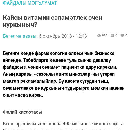
ФАЙДАЛЫ МӘГЪЛҮМАТ
Кайсы витамин сәламәтлек өчен
куркыныч?
Бөгелмә авазы,
6 октябрь 2018 - 12:43
928
0
0
Бүгенге көндә фармакология өлкәсе чын бизнеска
әйләнде. Табибларга кешене тулысынча дәвалау
файдасыз, чөнки сәламәт пациентка дару кирәкми.
Аның каравы «сезонлы авитаминозлар»ны үтереп
мактап рекламалыйлар. Бу кесәгә сугудан тыш,
сәламәтлеккә дә куркыныч тудырырга мөмкин икәнен
онытмаска кирәк.
Фолий кислотасы
Кеше организмына көненә 400 мкг әлеге кислота җитә.