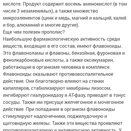
кислоте. Продукт содержит восемь аминокислот (в том
числе 3 незаменимых), а также множество
микроэлементов (цинк и медь, магний и кальций, калий
и бор, алюминий и многие другие).
Еще чем полезен прополис?
Наибольшую фармакологическую активность среди
веществ, входящих в его состав, имеют флавоноиды.
Это флавоноламы и флавоны, бензойная, фуроновая и
фенолкарбоновые кислоты, а также оксикумарин,
работающие в организме человека в комплексе.
Флавоноиды оказывают противовоспалительное
действие. Они благотворно влияют на стенки
капилляров, стабилизируют мембраны лизосом,
ингибируют гиалуронидазу и АТ-фазу, приводят в тонус
сосуды. Также им присуще желчегонное и мочегонное
действие. При попадании в организм флавоноиды
стимулируют надпочечники, поджелудочную и
щитовидную железы. Также эти вещества проявляют
противопаразитарную и антивирусную активность. У