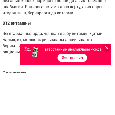
без аның көнлек нормасын болай да азык-төлек аша
алабыз ич. Рационга өстәмә доза керту, акча сарыф
итүдән тыш, бернәрсәгә дә китерми.
В12 витамины
Вегетарианчыларда, чыннан да, бу витамин җитми.
Балык, ит, моллюск ризыклары ашаучыларга
борчылырга кирәкми. Кеше куян түгел, аның
Татарстанның яңалыклары монда
рационында итле ашамлыклар да булырга тиеш.
Язылыгыз
С витамины
Клиник тикшерүләр бу витаминның салкын тиюдән
савыгырга ярдәм итүен расламаган. Шуның өчен
рекламага алданып даруханәгә барганчы, дөрес
тукланырга өйрәнегез.
Е витамины