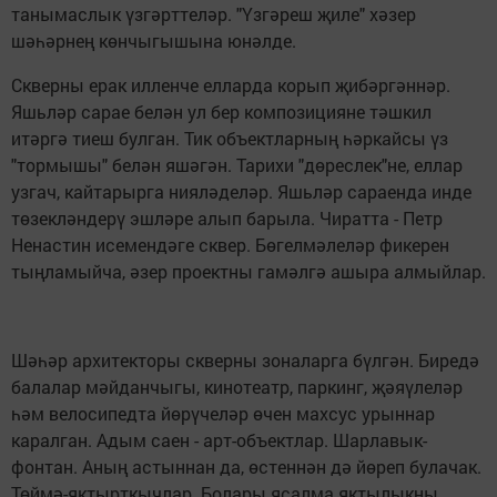
танымаслык үзгәрттеләр. "Үзгәреш җиле" хәзер
шәһәрнең көнчыгышына юнәлде.
Скверны ерак илленче елларда корып җибәргәннәр.
Яшьләр сарае белән ул бер композицияне тәшкил
итәргә тиеш булган. Тик объектларның һәркайсы үз
"тормышы" белән яшәгән. Тарихи "дөреслек"не, еллар
узгач, кайтарырга нияләделәр. Яшьләр сараенда инде
төзекләндерү эшләре алып барыла. Чиратта - Петр
Ненастин исемендәге сквер. Бөгелмәлеләр фикерен
тыңламыйча, әзер проектны гамәлгә ашыра алмыйлар.
Шәһәр архитекторы скверны зоналарга бүлгән. Биредә
балалар мәйданчыгы, кинотеатр, паркинг, җәяүлеләр
һәм велосипедта йөрүчеләр өчен махсус урыннар
каралган. Адым саен - арт-объектлар. Шарлавык-
фонтан. Аның астыннан да, өстеннән дә йөреп булачак.
Төймә-яктырткычлар. Болары ясалма яктылыкны