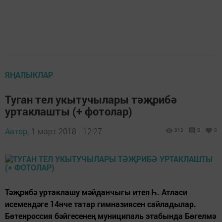
ЯҢАЛЫКЛАР
Туган тел укытучылары тәҗрибә
уртаклашты (+ фотолар)
Автор,
1 март 2018 - 12:27
813
0
0
Тәҗрибә уртаклашу мәйданчыгы итеп Һ. Атласи
исемендәге 14нче татар гимназиясен сайладылар.
Бөтенроссия бәйгесенең муниципаль этабында Бөгелмә