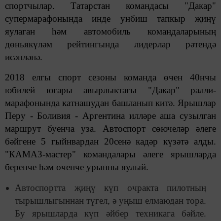
спортчылар. Татарстан командасы "Дакар"
супермарафонында инде унбиш тапкыр җиңү
яулаган һәм автомобиль командаларының
дөньякүләм рейтингында лидерлар рәтендә
исәпләнә.
2018 елгы спорт сезоны команда өчен 40нчы
юбилей югары авырлыктагы "Дакар" ралли-
марафонында катнашудан башланып китә. Ярышлар
Перу - Боливия - Аргентина илләре аша сузылган
маршрут буенча уза. Автоспорт сөючеләр әлеге
бәйгене 5 гыйнвардан 20сенә кадәр күзәтә алды.
"КАМАЗ-мастер" командалары әлеге ярышларда
беренче һәм өченче урынны яулый.
Автоспортта җиңү күп очракта пилотның
тырышлыгыннан түгел, ә уңыш елмаюдан тора.
Бу ярышларда күп әйбер техникага бәйле.