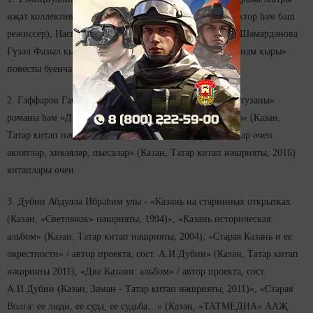
иҗат коллективы: Галиев Рөстәм Вәлиәхмәт улы (директор һәм баш
режиссер), Насыйхов Булат Вакыйф улы (баш рәссам), Шәмәрдәнова
Гүзәл Фазыл кызы (артист) - Чыңгыз Айтматовның «Анам кыры»
повесты буенча куелган спектакль өчен.
2. Гаффаров Габделәхәт Габрахман улы - «Олы юлның тузаны»
романы һәм «Дәрья башы: повесть, романнар, хикәяләр» (Казан,
Татар китап нәшрияты, 2013) һәм «Әхәт Гаффар: балалар өчен
әкиятләр, хикәяләр, пьесалар» (Казан, Татар китап нәшрияты, 2016)
китаплары өчен.
3. Дубин Абдулла Ибраһим улы - «Казань на старинных открытках
(Казан, «Светлячок» нәшрияты, 1994)», «Казань историческая:
альбом» (Казан, Татар китап нәшрияты, 2004), «Старая Казань и ее
окрестности» / автор проекта, сост. А.И.Дубин» (Казан, Татар китап
нәшрияты 2011), «Две Казани: альбом» / автор проекта, сост.
А.И.Дубин (Казан, Заман - Татар китап нәшрияты, 2011)», «Старая
Волга: ее люди, ее суда, ее судьба…» (Казан, «ТАТМЕДИА» ААҖ