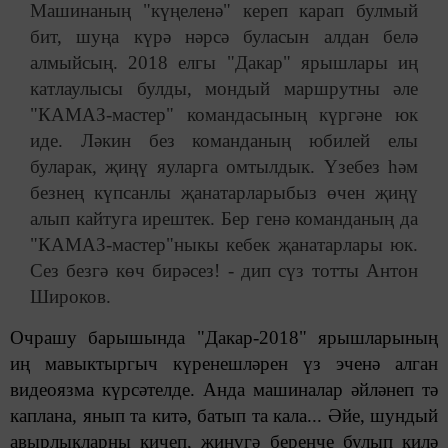
Машинаның "күңеленә" кереп карап булмый
бит, шуңа күрә нәрсә буласын алдан белә
алмыйсың. 2018 елгы "Дакар" ярышлары иң
катлаулысы булды, мондый маршрутны әле
"КАМАЗ-мастер" командасының күргәне юк
иде. Ләкин без команданың юбилей елы
буларак, җиңү яуларга омтылдык. Үзебез һәм
безнең күпсанлы җанатарларыбыз өчен җиңү
алып кайтуга ирештек. Бер генә команданың да
"КАМАЗ-мастер"ныкы кебек җанатарлары юк.
Сез безгә көч бирәсез! - дип сүз тотты Антон
Широков.
Очрашу барышында "Дакар-2018" ярышларының
иң мавыктыргыч күренешләрен үз эченә алган
видеоязма күрсәтелде. Анда машиналар әйләнеп тә
каплана, янып та китә, батып та кала... Әйе, шундый
авырлыкларны кичеп, җиңүгә беренче булып килә