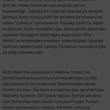
фонтан, тимер бетоннан корылмалар, ватык
эскәмияләр... Биредә ял итүне күз алдына да китереп
булмый. Нәкъ шуның өчен Бөгелмәнең бу почмагына
халык "сукмагы" салынмаган. Яшьләр, әлбәттә, кереп
чыккалый. Зыян эшләүдән ары, юнле-рәтле гамәлләре
күренми. Якындагы йортларда яшәүчеләр Петр
Ненастин исемендәге скверны төзекләндерү турында
ишеткәч, җиңел сулап куялар. Проектны тәкъдир итүдә
дә алар күпчелек иде.
Петр Ненастин исемендәге скверны Татарстан
республикасының иҗтимагый киңлекләрне үстерү
программасы кысаларында төзекләндерәчәкләр.
Проект авторы - Бөгелмә шәһәренең баш архитекторы
Марсель Каюмов. 237 еллык тарихы булган шәһәргә
яшь белгечләр инде заман "сулышын" өрде. Кызыл
Армия урамындагы паркны, Бөгелмә сулыгын