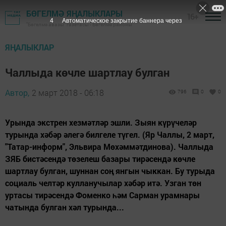
БӨГЕЛМӘ ЯҢАЛЫКЛАРЫ
16+
3
Автоматическое закрытие баннера через
"Бөгелмә авазы" газетасы - Бөгелмә районы
ЯҢАЛЫКЛАР
Чаллыда көчле шартлау булган
Автор,
2 март 2018 - 06:18
796
0
0
Урында экстрен хезмәтләр эшли. Зыян күрүчеләр
турында хәбәр әлегә билгеле түгел. (Яр Чаллы, 2 март,
"Татар-информ", Эльвира Мөхәммәтдинова). Чаллыда
ЗЯБ бистәсендә төзелеш базары тирәсендә көчле
шартлау булган, шуннан соң янгын чыккан. Бу турыда
социаль челтәр кулланучылар хәбәр итә. Узган төн
уртасы тирәсендә Фоменко һәм Сарман урамнары
чатында булган хәл турында...