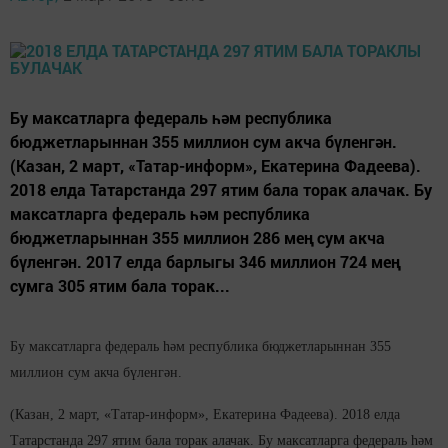
Бу максатларга федераль һәм республика
бюджетларыннан 355 миллион сум акча бүленгән.
(Казан, 2 март, «Татар-информ», Екатерина Фадеева).
2018 елда Татарстанда 297 ятим бала торак алачак. Бу
максатларга федераль һәм республика
бюджетларыннан 355 миллион 286 мең сум акча
бүленгән. 2017 елда барлыгы 346 миллион 724 мең
сумга 305 ятим бала торак...
Бу максатларга федераль һәм республика бюджетларыннан 355
миллион сум акча бүленгән.
(Казан, 2 март, «Татар-информ», Екатерина Фадеева). 2018 елда
Татарстанда 297 ятим бала торак алачак. Бу максатларга федераль һәм