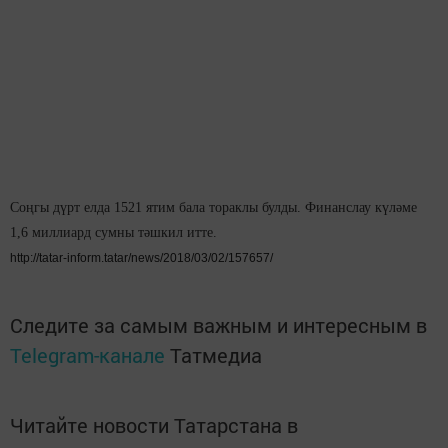
Соңгы дүрт елда 1521 ятим бала тораклы булды. Финанслау күләме
1,6 миллиард сумны тәшкил итте.
http://tatar-inform.tatar/news/2018/03/02/157657/
Следите за самым важным и интересным в
Telegram-канале
Татмедиа
Читайте новости Татарстана в