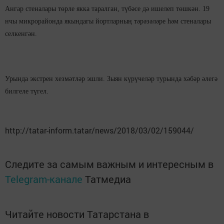
Ангар стеналары төрле якка таралган, түбәсе дә ишелеп төшкән. 19
нчы микрорайонда якындагы йортларның тәрәзәләре һәм стеналары
селкенгән.
Урында экстрен хезмәтләр эшли. Зыян күрүчеләр турында хәбәр әлегә
билгеле түгел.
http://tatar-inform.tatar/news/2018/03/02/159044/
Следите за самым важным и интересным в
Telegram-канале
Татмедиа
Читайте новости Татарстана в