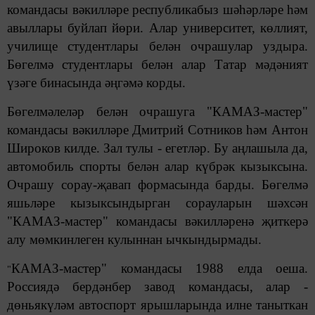
командасы вәкилләре республикабыз шәһәрләре һәм
авыллары буйлап йөри. Алар университет, көллият,
училище студентлары белән очрашулар уздыра.
Бөгелмә студентлары белән алар Татар мәдәният
үзәге бинасында әңгәмә корды.
Бөгелмәлеләр белән очрашуга "КАМАЗ-мастер"
командасы вәкилләре Дмитрий Сотников һәм Антон
Широков килде. Зал тулы - егетләр. Бу аңлашыла да,
автомобиль спорты белән алар күбрәк кызыксына.
Очрашу сорау-җавап формасында барды. Бөгелмә
яшьләре кызыксындырган сорауларын шәхсән
"КАМАЗ-мастер" командасы вәкилләренә җиткерә
алу мөмкинлеген кулыннан ычкындырмады.
КАМАЗ-мастер" командасы 1988 елда оеша.
"
Россиядә бердәнбер завод командасы, алар -
дөньякүләм автоспорт ярышларында илне таныткан