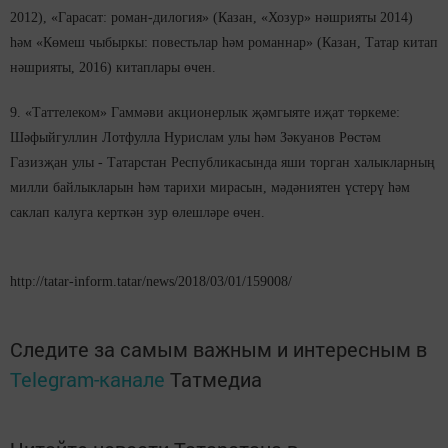
2012), «Гарасат: роман-дилогия» (Казан, «Хозур» нәшрияты 2014)
һәм «Көмеш чыбыркы: повестьлар һәм романнар» (Казан, Татар китап
нәшрияты, 2016) китаплары өчен.
9. «Таттелеком» Гаммәви акционерлык җәмгыяте иҗат төркеме:
Шәфыйгуллин Лотфулла Нурислам улы һәм Зәкуанов Рөстәм
Газизҗан улы - Татарстан Республикасында яши торган халыкларның
милли байлыкларын һәм тарихи мирасын, мәдәниятен үстерү һәм
саклап калуга керткән зур өлешләре өчен.
http://tatar-inform.tatar/news/2018/03/01/159008/
Следите за самым важным и интересным в
Telegram-канале
Татмедиа