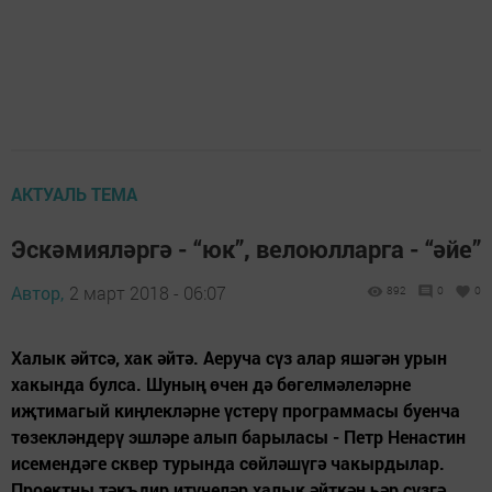
АКТУАЛЬ ТЕМА
Эскәмияләргә - “юк”, велоюлларга - “әйе”
Автор,
2 март 2018 - 06:07
892
0
0
Халык әйтсә, хак әйтә. Аеруча сүз алар яшәгән урын
хакында булса. Шуның өчен дә бөгелмәлеләрне
иҗтимагый киңлекләрне үстерү программасы буенча
төзекләндерү эшләре алып барыласы - Петр Ненастин
исемендәге сквер турында сөйләшүгә чакырдылар.
Проектны тәкъдир итүчеләр халык әйткән һәр сүзгә