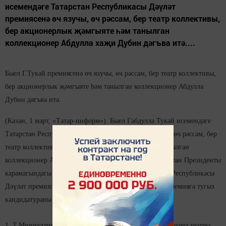
исемендәге Татарстан Республикасы Дәүләт
премиясенә өч язучы, өч рәссам, бер театр коллективы,
бер акционерлык җәмгыяте һәм танылган
коллекционер Абдулла хаҗи Дубин дәгъва итә....
Быел Г.Тукай премиясенә өч язучы, өч рәссам, бер театр коллективы,
бер акционерлык җәмгыяте һәм танылган коллекционер Абдулла
Дубин дәгъва итә.
(Казан, 1 март, «Татар-информ»). Быел Габдулла Тукай исемендәге
Татарстан Республикасы Дәүләт премиясенә өч язучы, өч рәссам, бер
театр коллективы, бер акционерлык җәмгыяте һәм танылган
коллекционер Абдулла хаҗи Дубин дәгъва итә. Татарстан Президенты
карамагындагы Габдулла Тукай исемендәге Татарстан Республикасы
Дәүләт премияләре буенча комиссиясе утырышында Премиягә тугыз
кандидатураны күрсәтү турында карар кабул ителде.
1. Т.Миңнуллин исемендәге Түбән Кама дәүләт татар драма театры