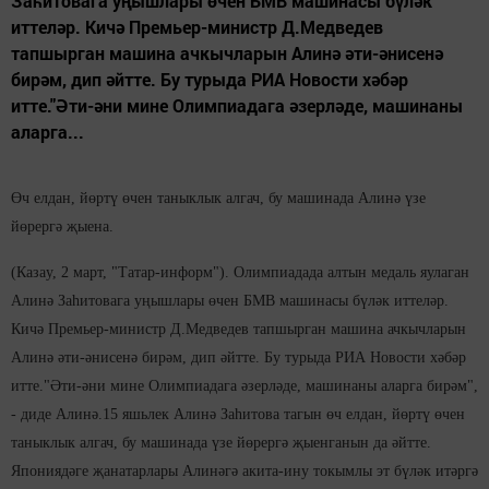
Заһитовага уңышлары өчен БМВ машинасы бүләк
иттеләр. Кичә Премьер-министр Д.Медведев
тапшырган машина ачкычларын Алинә әти-әнисенә
бирәм, дип әйтте. Бу турыда РИА Новости хәбәр
итте."Әти-әни мине Олимпиадага әзерләде, машинаны
аларга...
Өч елдан, йөртү өчен таныклык алгач, бу машинада Алинә үзе
йөрергә җыена.
(Казаy, 2 март, "Татар-информ"). Олимпиадада алтын медаль яулаган
Алинә Заһитовага уңышлары өчен БМВ машинасы бүләк иттеләр.
Кичә Премьер-министр Д.Медведев тапшырган машина ачкычларын
Алинә әти-әнисенә бирәм, дип әйтте. Бу турыда РИА Новости хәбәр
итте.
"Әти-әни мине Олимпиадага әзерләде, машинаны аларга бирәм",
- диде Алинә.
15 яшьлек Алинә Заһитова тагын өч елдан, йөртү өчен
таныклык алгач, бу машинада үзе йөрергә җыенганын да әйтте.
Япониядәге җанатарлары Алинәгә акита-ину токымлы эт бүләк итәргә