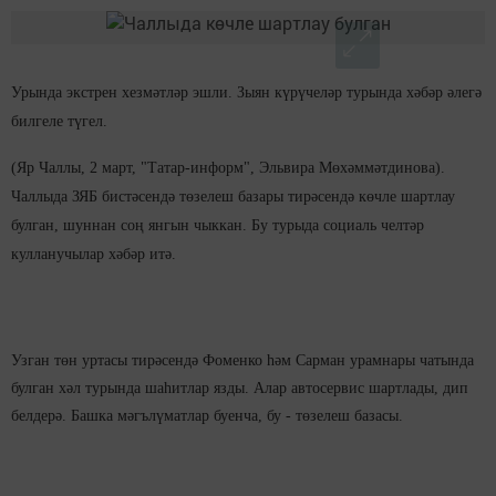
Урында экстрен хезмәтләр эшли. Зыян күрүчеләр турында хәбәр әлегә
билгеле түгел.
(Яр Чаллы, 2 март, "Татар-информ", Эльвира Мөхәммәтдинова).
Чаллыда ЗЯБ бистәсендә төзелеш базары тирәсендә көчле шартлау
булган, шуннан соң янгын чыккан. Бу турыда социаль челтәр
кулланучылар хәбәр итә.
Узган төн уртасы тирәсендә Фоменко һәм Сарман урамнары чатында
булган хәл турында шаһитлар язды. Алар автосервис шартлады, дип
белдерә. Башка мәгълүматлар буенча, бу - төзелеш базасы.