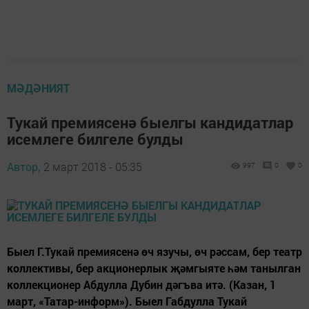
МӘДӘНИЯТ
Тукай премиясенә быелгы кандидатлар
исемлеге билгеле булды
Автор,
2 март 2018 - 05:35
997
0
0
Быел Г.Тукай премиясенә өч язучы, өч рәссам, бер театр
коллективы, бер акционерлык җәмгыяте һәм танылган
коллекционер Абдулла Дубин дәгъва итә. (Казан, 1
март, «Татар-информ»). Быел Габдулла Тукай