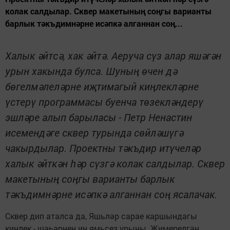
колак салдылар. Сквер макетының соңгы варианты
барлык тәкъдимнәрне исәпкә алганнан соң...
Халык әйтсә, хак әйтә. Аеруча сүз алар яшәгән
урын хакында булса. Шуның өчен дә
бөгелмәлеләрне иҗтимагый киңлекләрне
үстерү программасы буенча төзекләндерү
эшләре алып барыласы - Петр Ненастин
исемендәге сквер турында сөйләшүгә
чакырдылар. Проектны тәкъдир итүчеләр
халык әйткән һәр сүзгә колак салдылар. Сквер
макетының соңгы варианты барлык
тәкъдимнәрне исәпкә алганнан соң ясалачак.
Сквер дип аталса да, Яшьләр сарае каршындагы
киңлек - шәһәрнең иң ямьсез урыны. Җимерелгән