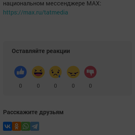
национальном мессенджере MАХ:
https://max.ru/tatmedia
Оставляйте реакции
0
0
0
0
0
Расскажите друзьям