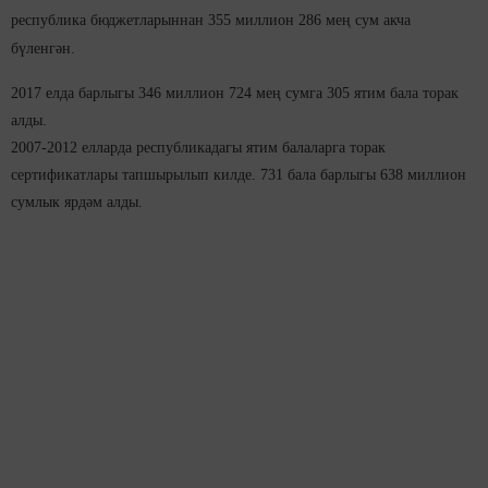
республика бюджетларыннан 355 миллион 286 мең сум акча
бүленгән.
2017 елда барлыгы 346 миллион 724 мең сумга 305 ятим бала торак
алды.
2007-2012 елларда республикадагы ятим балаларга торак
сертификатлары тапшырылып килде. 731 бала барлыгы 638 миллион
сумлык ярдәм алды.