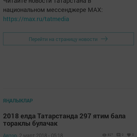
Читайте новости Татарстана в
национальном мессенджере MАХ:
https://max.ru/tatmedia
Перейти на страницу новости
ЯҢАЛЫКЛАР
2018 елда Татарстанда 297 ятим бала
тораклы булачак
Автор,
2 март 2018 - 05:18
827
0
0