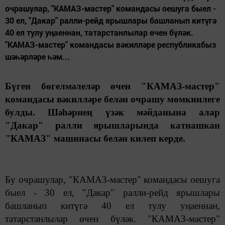
очрашулар, "КАМАЗ-мастер" командасы оешуга быел -
30 ел, "Дакар" ралли-рейд ярышлары башланып китүгә
40 ел тулу уңаеннан, татарстанлылар өчен бүләк.
"КАМАЗ-мастер" командасы вәкилләре республикабыз
шәһәрләре һәм...
Бүген бөгелмәлеләр өчен "КАМАЗ-мастер"
командасы вәкилләре белән очрашу мөмкинлеге
булды. Шәһәрнең үзәк мәйданына алар
"Дакар" ралли ярышларында катнашкан
"КАМАЗ" машинасы белән килеп керде.
Бу очрашулар, "КАМАЗ-мастер" командасы оешуга
быел - 30 ел, "Дакар" ралли-рейд ярышлары
башланып китүгә 40 ел тулу уңаеннан,
татарстанлылар өчен бүләк. "КАМАЗ-мастер"