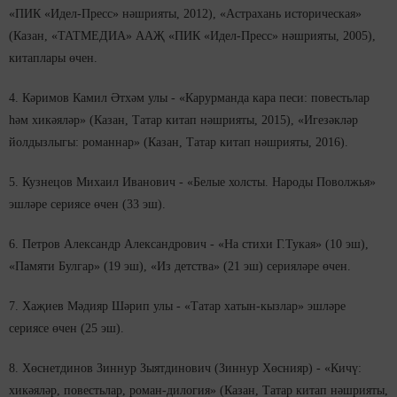
«ПИК «Идел-Пресс» нәшрияты, 2012), «Астрахань историческая»
(Казан, «ТАТМЕДИА» ААҖ «ПИК «Идел-Пресс» нәшрияты, 2005),
китаплары өчен.
4. Кәримов Камил Әтхәм улы - «Карурманда кара песи: повестьлар
һәм хикәяләр» (Казан, Татар китап нәшрияты, 2015), «Игезәкләр
йолдызлыгы: романнар» (Казан, Татар китап нәшрияты, 2016).
5. Кузнецов Михаил Иванович - «Белые холсты. Народы Поволжья»
эшләре сериясе өчен (33 эш).
6. Петров Александр Александрович - «На стихи Г.Тукая» (10 эш),
«Памяти Булгар» (19 эш), «Из детства» (21 эш) серияләре өчен.
7. Хаҗиев Мәдияр Шәрип улы - «Татар хатын-кызлар» эшләре
сериясе өчен (25 эш).
8. Хөснетдинов Зиннур Зыятдинович (Зиннур Хөснияр) - «Кичү:
хикәяләр, повестьлар, роман-дилогия» (Казан, Татар китап нәшрияты,