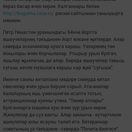
бераз басар өчен кирәк. Калганнары белән
http://bugulma.tatar.ru/
рәсми сайтыннан танышырга
мөмкин.
Петр Ненастин урамындагы 64нче йортта
яшәүчеләрнең тәкъдимен йорт өлкәне җиткерде. Алар
скверда эскәмияләр куюга каршы. Үзләренең төн
йокылары өчен борчылалар. Утырыр урын булгач,
яшьләр җыелачак, ди алар. Биредә яшәүчеләр тавыш,
сугыш, көчле музыкага каршы һәр җәй "сугыша".
Икенче санлы китапханә мөдире скверда китап
сөючеләр өчен урын бирүне сорый. Ата-аналар
балаларның яшь үзенчәлеген исәптә тотып,
аттракционнар куюны үтенә. "Тимер атлары"
булганнарга машина кую өчен зур урын кирәк.
Җәяүлеләр дә сүз какты. Алар заманча - күтәртмәле
җәяүлеләр юлы ясауны таләп итә. Ветераннар
советының үз тәкъдиме - скверда "Почета билгесе"