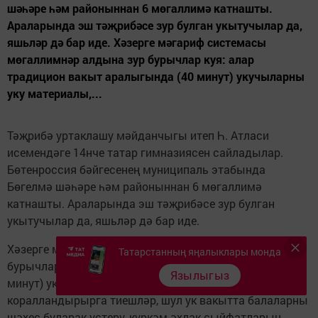
шәһәре һәм районыннан 6 мөгаллимә катнашты.
Араларында эш тәҗрибәсе зур булган укытучылар да,
яшьләр дә бар иде. Хәзерге мәгариф системасы
мөгаллимнәр алдына зур бурычлар куя: алар
традицион вакыт аралыгында (40 минут) укучыларны
уку материалы,...
Тәҗрибә уртаклашу мәйданчыгы итеп Һ. Атласи
исемендәге 14нче татар гимназиясен сайладылар.
Бөтенроссия бәйгесенең муниципаль этабында
Бөгелмә шәһәре һәм районыннан 6 мөгаллимә
катнашты. Араларында эш тәҗрибәсе зур булган
укытучылар да, яшьләр дә бар иде.
Хәзерге мәгариф системасы мөгаллимнәр алдына зур
Татарстанның яңалыклары монда
бурычлар куя: алар традицион вакыт аралыгында (40
Язылыгыз
минут) укучыларны уку материалы, белемнәр белән
коралландырырга тиешләр, шул ук вакытта балаларны
шәхес буларак үстерү, күркәм әхлак сыйфатларын