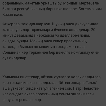
орденының макетын урнаштыру. Мондый мәртәбәле
билгегә республиканың бары ике шәһәре: Бөгелмә һәм
Казан лаек.
Фикерләр, тәкъдимнәр күп. Шуның өчен дискуссиядә
катнашучылар төркемнәргә бүленеп эшләделәр. 20
минут дәвамында һәркайсы үз идеяләрен язды,
сызды, буяды. Моның өчен сквер проектының
кәгазьдә бысылган макетын тәкъдим иттеләр.
Соңыннан һәр төркемнән бер вәкилгә йомгаклау өчен
сүз бирделәр.
Халыкны ишеттеләр, әйткән сүзләргә колак салдылар,
һәр тәкъдимне язып алдылар. Әйтелгәннәрне "иләк"
аша үткәреп, җиде кат үлчәгәннән соң, Петр Ненастин
исемендәге сквер проектының соңгы эшләнмәсен
ясауга керешәчәкләр.