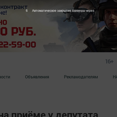
5
Автоматическое закрытие баннера через
16+
вости
Объявления
Рекламодателям
Н
на приёме у депутата