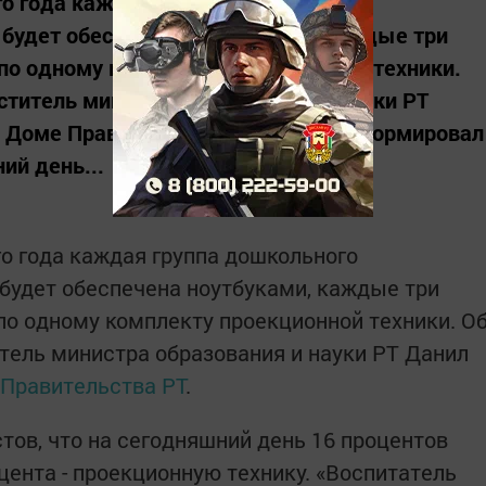
го года каждая группа дошкольного
 будет обеспечена ноутбуками, каждые три
 по одному комплекту проекционной техники.
титель министра образования и науки РТ
в Доме Правительства РТ. Он проинформировал
ий день...
го года каждая группа дошкольного
будет обеспечена ноутбуками, каждые три
 по одному комплекту проекционной техники. О
ель министра образования и науки РТ Данил
 Правительства РТ
.
ов, что на сегодняшний день 16 процентов
цента - проекционную технику. «Воспитатель