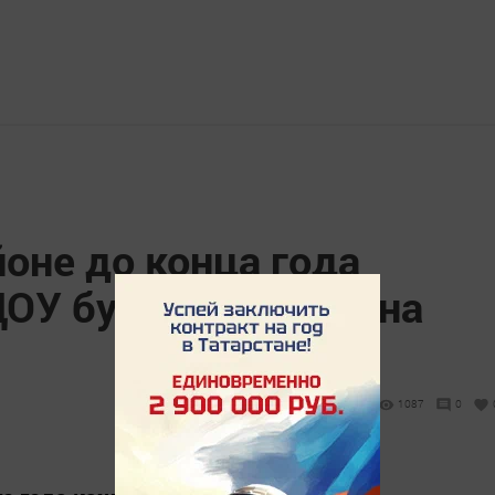
йоне до конца года
ДОУ будет обеспечена
1087
0