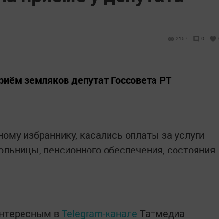
2157
0
приём земляков депутат Госсовета РТ
ому избраннику, касались оплаты за услуги
больницы, пенсионного обеспечения, состояния
интересным в
Telegram-канале
Татмедиа