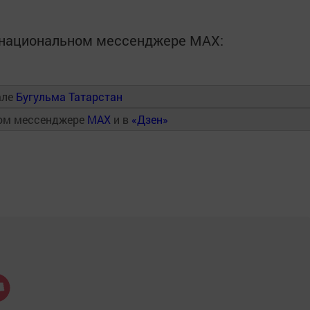
в национальном мессенджере MАХ:
але
Бугульма Татарстан
ном мессенджере
MAX
и в
«Дзен»