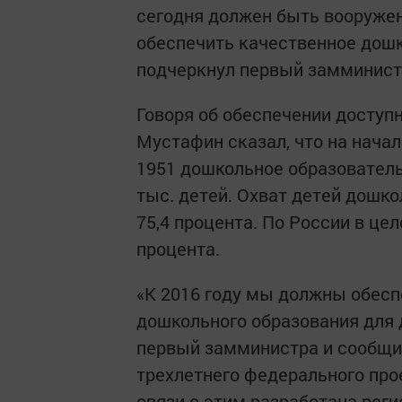
сегодня должен быть вооруже
обеспечить качественное дошк
подчеркнул первый замминист
Говоря об обеспечении доступ
Мустафин сказал, что на начал
1951 дошкольное образовател
тыс. детей. Охват детей дошк
75,4 процента. По России в це
процента.
«К 2016 году мы должны обесп
дошкольного образования для де
первый замминистра и сообщил
трехлетнего федерального про
связи с этим разработана реги