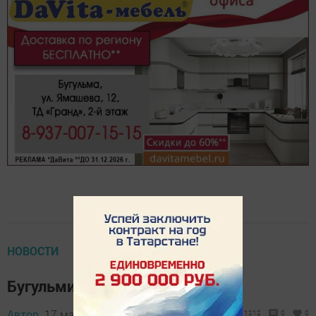
НОВОСТИ
Бугульминцы и именины звёзд
Автор,
17 марта 2018 - 10:00
1212
0
0