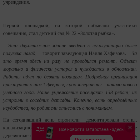
учреждения.
Первой площадкой, на которой побывали участники
совещания, стал детский сад № 22 «Золотая рыбка».
–
Это двухэтажное здание введено в эксплуатацию более
полувека назад,
– говорит заведующая Наиля Хафизова. –
За
это время здесь ни разу не проводился ремонт. Объект
морально и физически устарел и нуждается в обновлении.
Работы идут по девяти позициям. Подрядная организация
приступила к ним 1 февраля, срок завершения – начало нового
учебного года. Наше учреждение посещают 138 ребят; их
устроили в соседние детсады. Конечно, есть определённые
неудобства, но родители отнеслись с пониманием.
На сегодняшний день строители демонтировали стены,
канализацию, водопроводную систему. Заменили старые
Все новости Татарстана - здесь
деревянные окна на пластиковые. Сейчас наступила очередь
Подпишитесь