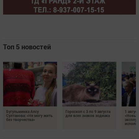
Топ 5 новостей
Бугульминка Алсу
Гороскоп с 3 по 9 августа
1 авгус
Султанова: «Не могу жить
для всех знаков зодиака
«Новые
без творчества»
эксплуа
исполня