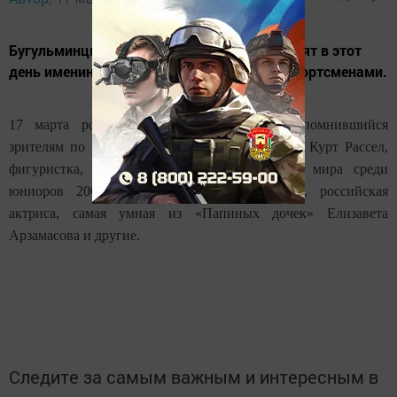
Бугульминцы, родившиеся 17 марта, отметят в этот
день именины с известными актёрами и спортсменами.
17 марта родился актёр, прежде всего запомнившийся
зрителям по ролям в фантастических фильмах Курт Рассел,
фигуристка, серебряный призёр чемпионата мира среди
юниоров 2009 года Анастасия Мартюшева, российская
актриса, самая умная из «Папиных дочек» Елизавета
Арзамасова и другие.
Следите за самым важным и интересным в