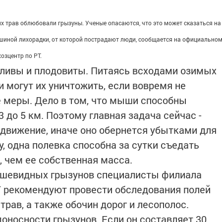
х трав облюбовали грызуны. Ученые опасаются, что это может сказаться на
шиной лихорадки, от которой пострадают люди, сообщается на официально
озцентр по РТ.
ивы и плодовиты. Питаясь всходами озимых
ни могут их уничтожить, если вовремя не
 меры. Дело в том, что мыши способны
3 до 5 км. Поэтому главная задача сейчас -
одвижение, иначе оно обернется убытками для
у, одна полевка способна за сутки съедать
, чем ее собственная масса.
ышевидных грызунов специалисты филиала
Т рекомендуют провести обследования полей
трав, а также обочин дорог и лесополос.
оносности грызунов. Если он составляет 30