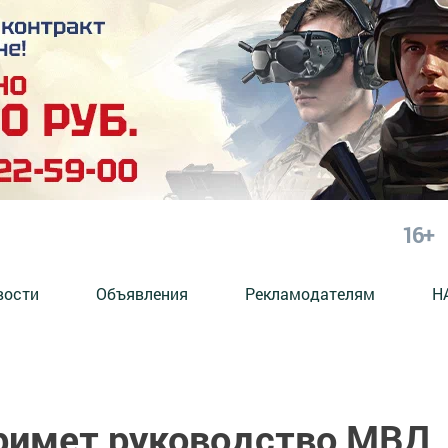
16+
вости
Объявления
Рекламодателям
Н
римет руководство МВД