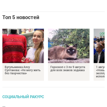
Топ 5 новостей
Бугульминка Алсу
Гороскоп с 3 по 9 августа
1 авгус
Султанова: «Не могу жить
для всех знаков зодиака
«Новые
без творчества»
эксплуа
исполня
СОЦИАЛЬНЫЙ РАКУРС