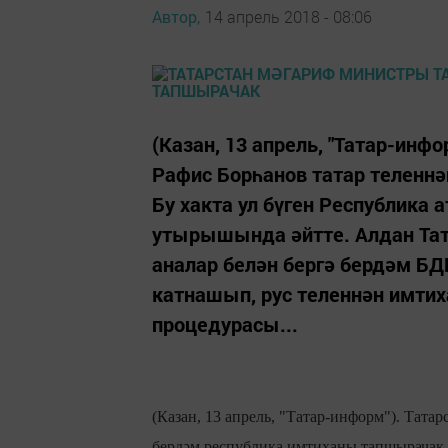
Автор,
14 апрель 2018 - 08:06
(Казан, 13 апрель, "Татар-инф
Рафис Борһанов татар теленн
Бу хакта ул бүген Республик
утырышында әйтте. Алдан Тат
аналар белән бергә бердәм БД
катнашып, рус теленнән имти
процедурасы...
(Казан, 13 апрель, "Татар-информ"). Тата
бердәм республика имтиханы тапшырачак. 