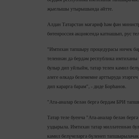
җыелышы утырышында әйтте.
Алдан Татарстан мәгариф һәм фән минист
бөтенроссия акциясендә катнашып, рус те
"Имтихан тапшыру процедурасы ничек ба
теленнән дә бердәм республика имтиханы
булыр дип уйлыйм, татар телен камил бел
әлеге өлкәдә белемемне арттыруда этәрге
дип карарга барам", - диде Борһанов.
"Ата-аналар белән бергә бердәм БРИ тапшы
Татар теле буенча "Ата-аналар белән берг
уздырыла. Имтихан татар милләтеннән булм
камил белүчеләргә бүленеп тапшырылачак