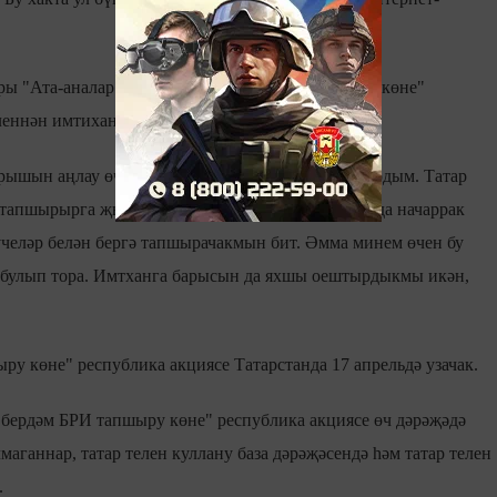
ры "Ата-аналар белән бергә бердәм БДИ тапшыру көне"
леннән имтихан тапшырган иде.
рышын аңлау өчен мин рус теленнән БДИ тапшырдым. Татар
 тапшырырга җыенам. Нәтиҗә рус теленә караганда начаррак
үчеләр белән бергә тапшырачакмын бит. Әмма минем өчен бу
ч булып тора. Имтханга барысын да яхшы оештырдыкмы икән,
ру көне" республика акциясе Татарстанда 17 апрельдә узачак.
ә бердәм БРИ тапшыру көне" республика акциясе өч дәрәҗәдә
аганнар, татар телен куллану база дәрәҗәсендә һәм татар телен
.