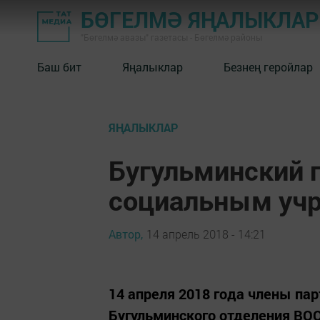
БӨГЕЛМӘ ЯҢАЛЫКЛА
"Бөгелмә авазы" газетасы - Бөгелмә районы
Баш бит
Яңалыклар
Безнең геройлар
ЯҢАЛЫКЛАР
Бугульминский 
социальным уч
Автор,
14 апрель 2018 - 14:21
14 апреля 2018 года члены па
Бугульминского отделения ВО