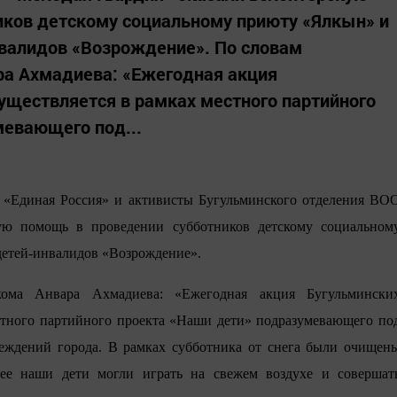
иков детскому социальному приюту «Ялкын» и
нвалидов «Возрождение». По словам
ра Ахмадиева: «Ежегодная акция
уществляется в рамках местного партийного
мевающего под...
и «Единая Россия» и активисты Бугульминского отделения ВО
ую помощь в проведении субботников детскому социальном
детей-инвалидов «Возрождение».
кома Анвара Ахмадиева: «Ежегодная акция Бугульмински
естного партийного проекта «Наши дети» подразумевающего по
еждений города. В рамках субботника от снега были очищен
ее наши дети могли играть на свежем воздухе и совершат