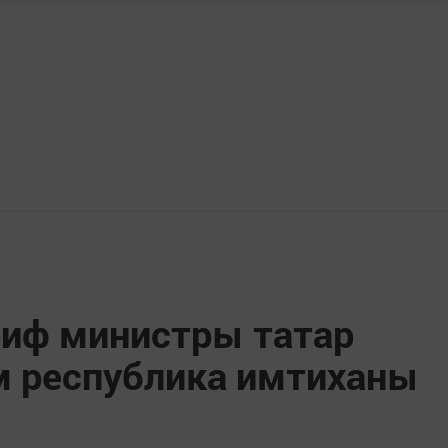
риф министры татар
м республика имтиханы