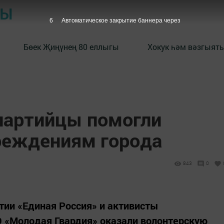
РЫ
5
Автоматическое закрытие баннера через
Бөек Җиңүнең 80 еллыгы
Хокук һәм вәзгыять
партийцы помогли
реждениям города
843
0
ртии «Единая Россия» и активисты
О «Молодая Гвардия» оказали волонтерскую