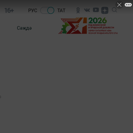
16+
РУС
ТАТ
Сәҗдә
0