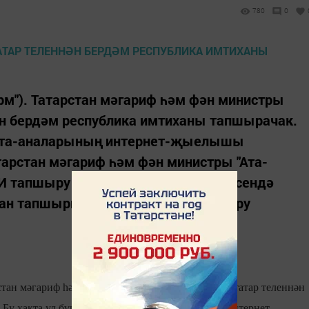
780
0
орм"). Татарстан мәгариф һәм фән министры
ән бердәм республика имтиханы тапшырачак.
а ата-аналарының интернет-җыелышы
арстан мәгариф һәм фән министры "Ата-
И тапшыру көне" бөтенроссия акциясендә
хан тапшырган иде. "Имтихан тапшыру
рстан мәгариф һәм фән министры Рафис Борһанов татар теленнән
Бу хакта ул бүген Республика ата-аналарының интернет-