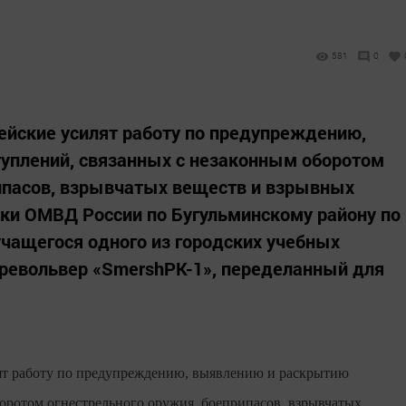
581
0
ейские усилят работу по предупреждению,
уплений, связанных с незаконным оборотом
ипасов, взрывчатых веществ и взрывных
ники ОМВД России по Бугульминскому району по
учащегося одного из городских учебных
 револьвер «SmershPK-1», переделанный для
лят работу по предупреждению, выявлению и раскрытию
оротом огнестрельного оружия, боеприпасов, взрывчатых