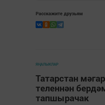
Расскажите друзьям
ЯҢАЛЫКЛАР
Татарстан мәга
теленнән бердә
тапшырачак