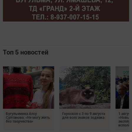
Топ 5 новостей
Бугульминка Алсу
Гороскоп с 3 по 9 августа
1 авгус
Султанова: «Не могу жить
для всех знаков зодиака
«Новые
без творчества»
эксплуа
исполня