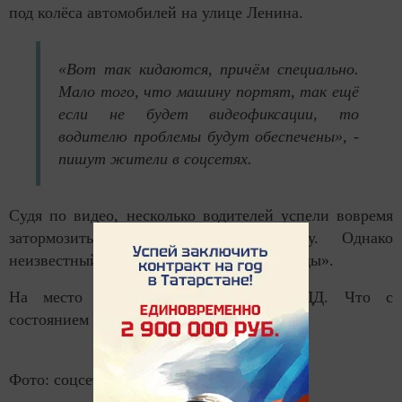
под колёса автомобилей на улице Ленина.
«Вот так кидаются, причём специально.
Мало того, что машину портят, так ещё
если не будет видеофиксации, то
водителю проблемы будут обеспечены», -
пишут жители в соцсетях.
Судя по видео, несколько водителей успели вовремя
затормозить и не задеть мужчину. Однако
неизвестный все же попал под колёса «Лады».
На место вызвали сотрудников ГИБДД. Что с
состоянием мужчины, пока неизвестно.
Фото: соцсети