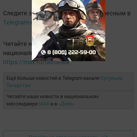
Следите за самым важным и интересным в
Telegram-канале
Татмедиа
Читайте новости Татарстана в
национальном мессенджере MАХ:
https://max.ru/tatmedia
Ещё больше новостей в Telegram-канале
Бугульма
Татарстан
Читайте наши новости в национальном
мессенджере
MAX
и в
«Дзен»