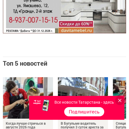
Топ 5 новостей
Все новости Татарстана - здесь
Подпишитесь
Когда лучше стричься в
В Бугульме водитель
Специа
августе 2026 года
получил 3 суток ареста за
Бугуль