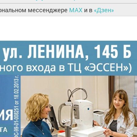
иональном мессенджере
MAX
и в
«Дзен»