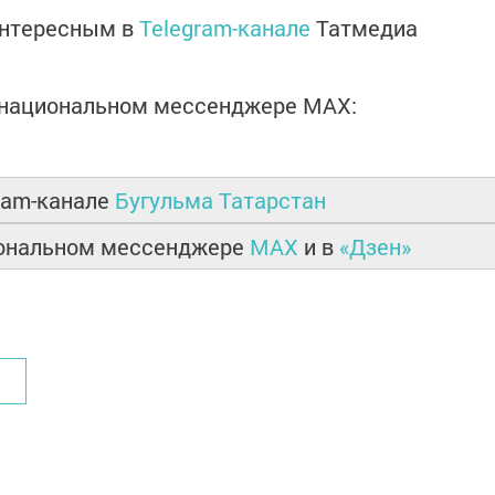
интересным в
Telegram-канале
Татмедиа
в национальном мессенджере MАХ:
ram-канале
Бугульма Татарстан
иональном мессенджере
MAX
и в
«Дзен»