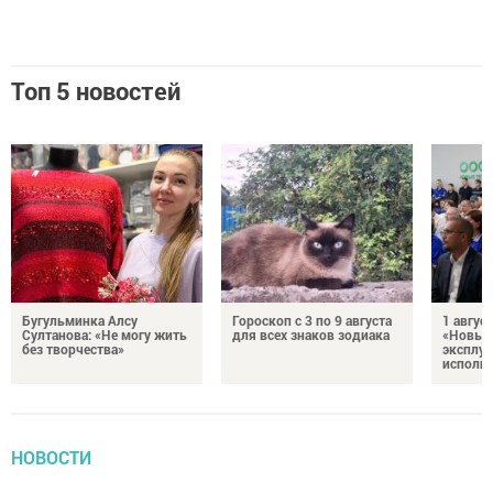
Топ 5 новостей
Бугульминка Алсу
Гороскоп с 3 по 9 августа
1 авгус
Султанова: «Не могу жить
для всех знаков зодиака
«Новые
без творчества»
эксплуа
исполня
НОВОСТИ