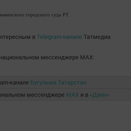
льминского городского суда
РТ
интересным в
Telegram-канале
Татмедиа
в национальном мессенджере MАХ:
ram-канале
Бугульма Татарстан
иональном мессенджере
MAX
и в
«Дзен»