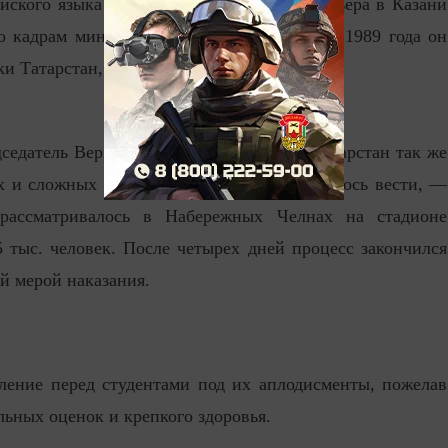
йского языка и юриста-правоведа. Его карьера в Казани
о кадрам министерства соцобеспечения. С 1989 года он
 Татарстан, а с 2011 года его возглавляет.
дседатель Верховного Суда Республики Татарстан так же
х и сложных процессов, которые ему довелось вести, —
 рассматривалось в Набережных Челнах на стадионе
5 тыс. человек. После четырех дней процесс закончился
й мерой наказания.
ление перед студентами под их аплодисменты, пожелав
ьных оценок и крепкого здоровья.