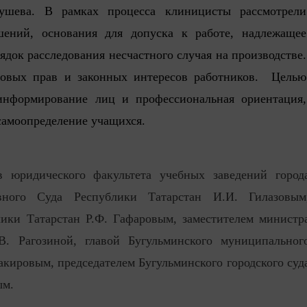
ушева. В рамках процесса клиницисты рассмотрели
ений, основания для допуска к работе, надлежащее
ядок расследования несчастного случая на производстве.
довых прав и законных интересов работников. Целью
информирование лиц и профессиональная ориентация,
самоопределение учащихся.
ов юридического факультета учебных заведений город
вного Суда Республики Татарстан И.И. Гилазовым
лики Татарстан Р.Ф. Гафаровым, заместителем министр
. Рагозиной, главой Бугульминского муниципальног
Закировым, председателем Бугульминского городского суд
ым.