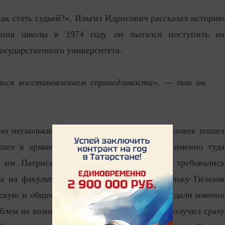
Как стать судьей?», Ильгиз Идрисович рассказал историю
чания школы в 1974 году он пытался поступить на
осударственного университета.
ться восстановлением справедливости», — так он
но нескольких баллов. Поэтому молодой человек пошел
 ушел в армию. Служил в Подмосковье, и именно туда
а им. Патриса Лумумбы. Московскому вузу требовались
ы на факультет экономики и права. Поскольку Гилазов
ьскую и общественную работу, направление дали именно
облем не возникло и по окончании вуза он получил сразу