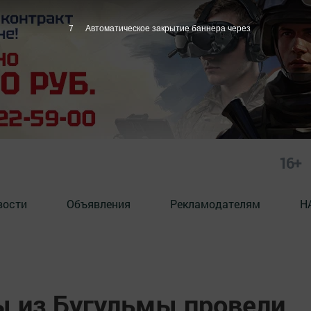
6
Автоматическое закрытие баннера через
16+
вости
Объявления
Рекламодателям
Н
 из Бугульмы провели