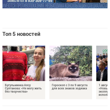
Топ 5 новостей
Бугульминка Алсу
Гороскоп с 3 по 9 августа
1 авгус
Султанова: «Не могу жить
для всех знаков зодиака
«Новые
без творчества»
эксплуа
исполня