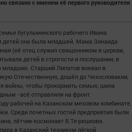
но связано с именем её первого руководителя
 семье бугульминского рабочего Ивана
и детей она была младшей. Мама Зинаида
ная (её отец служил священником в церкви,
итывала детей в строгости и послушании, в
 младших. Старший Липатов воевал в
икую Отечественную, дошёл до Чехословакии,
я войны, чтобы прокормить семью, шила
дным - всё отправляли на фронт.
году рабочей на Казанском меховом комбинате,
бки. Среди почетных гостей предприятия были
ина, лётчик-космонавт В.Те-решкова.
пила в Казанский техникум лёгкой