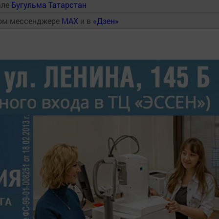
але
Бугульма Татарстан
ном мессенджере
MAX
и в
«Дзен»