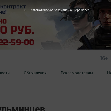
7
Автоматическое закрытие баннера через
16+
вости
Объявления
Рекламодателям
Н
гульминцев