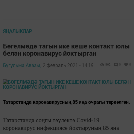
ЯҢАЛЫКЛАР
Бөгелмәдә тагын ике кеше контакт юлы
белән коронавирус йоктырган
Бугульма Авазы,
2 февраль 2021 - 14:19
862
0
0
Татарстанда коронавирусның 85 яңа очрагы теркәлгән.
Татарстанда соңгы тәүлектә Covid-19
коронавирус инфекциясе йоктыруның 85 яңа