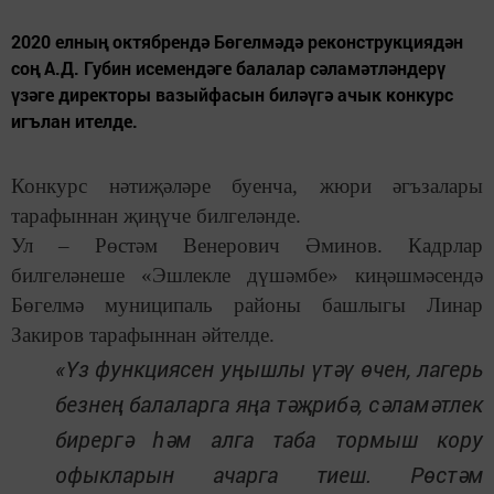
2020 елның октябрендә Бөгелмәдә реконструкциядән
соң А.Д. Губин исемендәге балалар сәламәтләндерү
үзәге директоры вазыйфасын биләүгә ачык конкурс
игълан ителде.
Конкурс нәтиҗәләре буенча, жюри әгъзалары
тарафыннан җиңүче билгеләнде.
Ул – Рөстәм Венерович Әминов. Кадрлар
билгеләнеше «Эшлекле дүшәмбе» киңәшмәсендә
Бөгелмә муниципаль районы башлыгы Линар
Закиров тарафыннан әйтелде.
«Үз функциясен уңышлы үтәү өчен, лагерь
безнең балаларга яңа тәҗрибә, сәламәтлек
бирергә һәм алга таба тормыш кору
офыкларын ачарга тиеш. Рөстәм