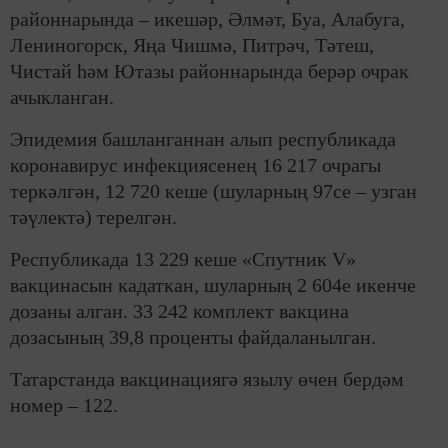
районнарында – икешәр, Әлмәт, Буа, Алабуга,
Лениногорск, Яңа Чишмә, Питрәч, Тәтеш,
Чистай һәм Ютазы районнарында берәр очрак
ачыкланган.
Эпидемия башланганнан алып республикада
коронавирус инфекциясенең 16 217 очрагы
теркәлгән, 12 720 кеше (шуларның 97се – узган
тәүлектә) терелгән.
Республикада 13 229 кеше «Спутник V»
вакцинасын кадаткан, шуларның 2 604е икенче
дозаны алган. 33 242 комплект вакцина
дозасының 39,8 проценты файдаланылган.
Татарстанда вакцинациягә язылу өчен бердәм
номер – 122.