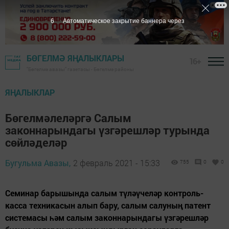
5
Автоматическое закрытие баннера через
БӨГЕЛМӘ ЯҢАЛЫКЛАРЫ
16+
"Бөгелмә авазы" газетасы - Бөгелмә районы
ЯҢАЛЫКЛАР
Бөгелмәлеләргә Салым
законнарындагы үзгәрешләр турында
сөйләделәр
Бугульма Авазы,
2 февраль 2021 - 15:33
755
0
0
Семинар барышында салым түләүчеләр контроль-
касса техникасын алып бару, салым салуның патент
системасы һәм салым законнарындагы үзгәрешләр