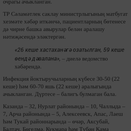
очрагы ачыкланган.
ТР Сәламәтлек саклау министрлыгының матбугат
хезмәте хәбәр иткәнчә, пациентларның бөтенесе
дә чирне башка авырулар белән аралашу
нәтиҗәсендә эләктергән.
«26 кеше хастаханәгә озатылган, 59 кеше
өендә дәвалана»,
– диелә ведомство
хәбәрендә.
Инфекция йоктыручыларның күбесе 30-50 (22
кеше) һәм 60-70 яшь (22 кеше) аралыгында
ачыкланган. Дүртесе – балигъ булмаган бала.
Казанда – 32, Нурлат районында – 10, Чаллыда –
7, Арча районында – 5, Алексеевск, Апас, Лаеш
һәм Тукай районнарында – өчәр, Аксубай,
Балтач, Бөгелмә, Кукмара һәм Түбән Кама