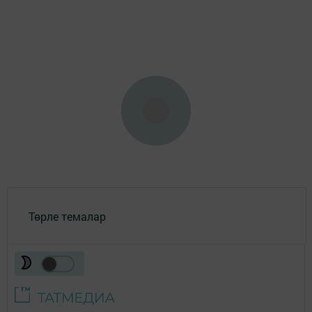
Төрле темалар