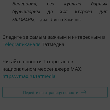
Венерович, сез куелган барлык
бурычларны да хәл итәрсез дип
ышанам!»,
– диде Линар Закиров.
Следите за самым важным и интересным в
Telegram-канале
Татмедиа
Читайте новости Татарстана в
национальном мессенджере MАХ:
https://max.ru/tatmedia
Перейти на страницу новости