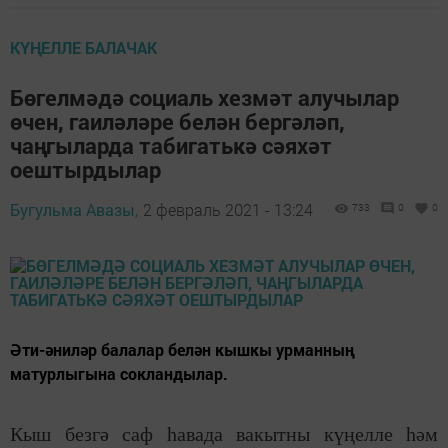
КҮҢЕЛЛЕ БАЛАЧАК
Бөгелмәдә социаль хезмәт алучылар
өчен, гаиләләре белән бергәләп,
чаңгыларда табигатькә сәяхәт
оештырдылар
Бугульма Авазы,
2 февраль 2021 - 13:24
733
0
0
Әти-әниләр балалар белән кышкы урманның
матурлыгына сокландылар.
Кыш безгә саф һавада вакытны күңелле һәм