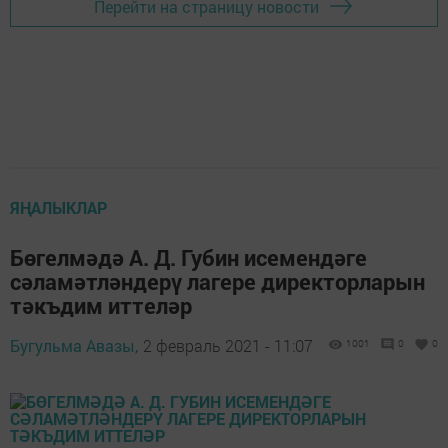
Перейти на страницу новости
ЯҢАЛЫКЛАР
Бөгелмәдә А. Д. Губин исемендәге
сәламәтләндерү лагере директорларын
тәкъдим иттеләр
Бугульма Авазы,
2 февраль 2021 - 11:07
1001
0
0