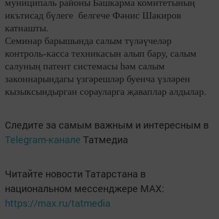
муниципаль районы Башкарма комитетының
икътисад бүлеге белгече Фәнис Шакиров
катнашты.
Семинар барышында салым түләүчеләр
контроль-касса техникасын алып бару, салым
салуның патент системасы һәм салым
законнарындагы үзгәрешләр буенча үзләрен
кызыксындырган сорауларга җаваплар алдылар.
Следите за самым важным и интересным в
Telegram-канале
Татмедиа
Читайте новости Татарстана в
национальном мессенджере MАХ:
https://max.ru/tatmedia