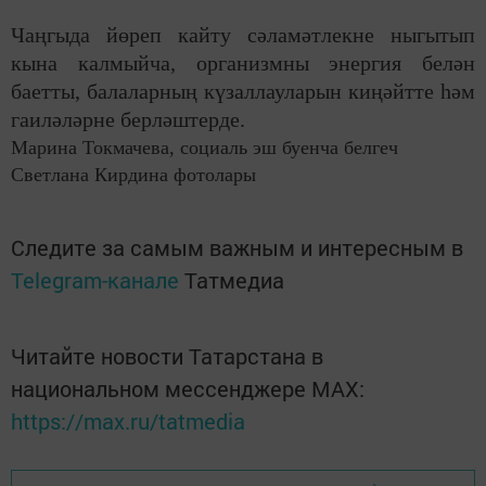
Чаңгыда йөреп кайту сәламәтлекне ныгытып
кына калмыйча, организмны энергия белән
баетты, балаларның күзаллауларын киңәйтте һәм
гаиләләрне берләштерде.
Марина Токмачева
,
с
оциаль эш буенча белгеч
Светлана Кирдина
ф
отолары
Следите за самым важным и интересным в
Telegram-канале
Татмедиа
Читайте новости Татарстана в
национальном мессенджере MАХ:
https://max.ru/tatmedia