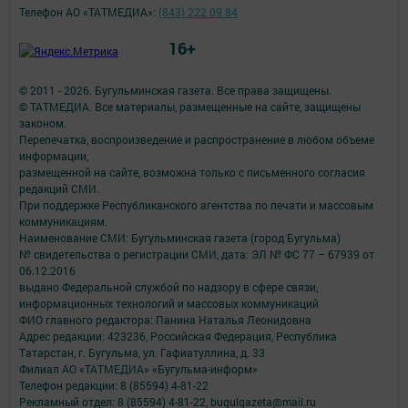
Телефон АО «ТАТМЕДИА»:
(843) 222 09 84
16+
© 2011 - 2026. Бугульминская газета. Все права защищены.
© ТАТМЕДИА. Все материалы, размещенные на сайте, защищены
законом.
Перепечатка, воспроизведение и распространение в любом объеме
информации,
размещенной на сайте, возможна только с письменного согласия
редакций СМИ.
При поддержке Республиканского агентства по печати и массовым
коммуникациям.
Наименование СМИ: Бугульминская газета (город Бугульма)
№ свидетельства о регистрации СМИ, дата: ЭЛ № ФС 77 – 67939 от
06.12.2016
выдано Федеральной службой по надзору в сфере связи,
информационных технологий и массовых коммуникаций
ФИО главного редактора: Панина Наталья Леонидовна
Адрес редакции: 423236, Российская Федерация, Республика
Татарстан, г. Бугульма, ул. Гафиатуллина, д. 33
Филиал АО «ТАТМЕДИА» «Бугульма-информ»
Телефон редакции: 8 (85594) 4-81-22
Рекламный отдел: 8 (85594) 4-81-22, bugulgazeta@mail.ru