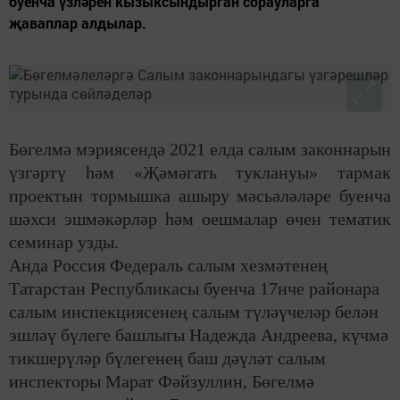
буенча үзләрен кызыксындырган сорауларга
җаваплар алдылар.
Бөгелмә мэриясендә 2021 елда салым законнарын
үзгәртү һәм «Җәмәгать туклануы» тармак
проектын тормышка ашыру мәсьәләләре буенча
шәхси эшмәкәрләр һәм оешмалар өчен тематик
семинар узды.
Анда Россия Федераль салым хезмәтенең
Татарстан Республикасы буенча 17нче районара
салым инспекциясенең салым түләүчеләр белән
эшләү бүлеге башлыгы Надежда Андреева, күчмә
тикшерүләр бүлегенең баш дәүләт салым
инспекторы Марат Фәйзуллин, Бөгелмә