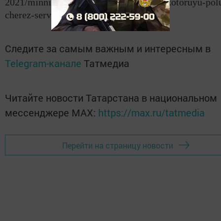
2021/minnihanov-podelilsya-otkrytkoy-kotoruyu-polu
cherez-servis-hatlar-yorty-5803370
Следите за самым важным и интересным в
Telegram-канале
Татмедиа
Читайте новости Татарстана в национальном
мессенджере MАХ:
https://max.ru/tatmedia
Перейти на страницу новости