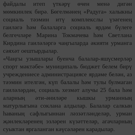
файдалы итеп үткәрү өчен менә дигән
мөмкинлек бирә.
Бөгелмәнең «Радуга» халыкны
социаль тәэмин итү комплекслы үзәгенең
гаиләгә һәм балаларга социаль ярдәм бүле
г
е
белгечләре Марина Токмачева һәм Светлана
Кирдина гаилә
ләргә чаңгыларда
әкияти урманга
сәяхәт оештыр
дыл
ар.
«Чаңгы узышлары буенча балалар-яшүсмерләр
спорт мәктәбе» муниципаль бюджет белем бирү
учреждениесе администрациясе ярдәме
белән, а
з
тәэмин ителгән, күп балалы һәм тулы булмаган
гаиләләрдән, социаль хезмәт алучы 25 бала һәм
аларның әти-әниләре кышкы урман
ның
матурлыгына соклан
а ал
дылар. Балалар салкын
һаваның саф
л
ы
гы
ннан
ләззәтләнделәр
, урман
җәнлекләренең
эзләре
н
күзәттеләр, агачларның
суыктан яргаланган
кәүсәләрен карадылар.