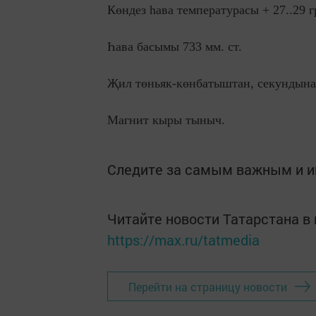
Көндез һава температурасы + 27..29 г
Һава басымы 733 мм. ст.
Җил төньяк-көнбатыштан, секундына 
Магнит кыры тыныч.
Следите за самым важным и 
Читайте новости Татарстана 
https://max.ru/tatmedia
Перейти на страницу новости