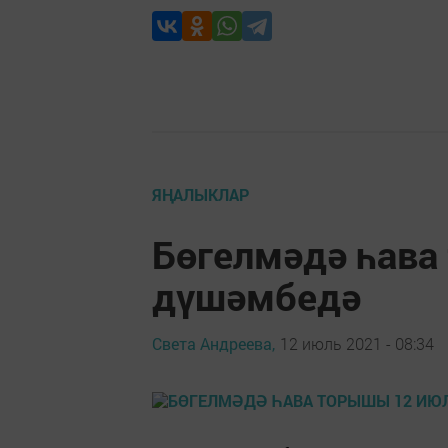
ЯҢАЛЫКЛАР
Бөгелмәдә һава
дүшәмбедә
Света Андреева,
12 июль 2021 - 08:34