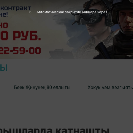
5
Автоматическое закрытие баннера через
РЫ
Бөек Җиңүнең 80 еллыгы
Хокук һәм вәзгыять
ярышларда катнашты