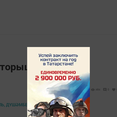
 торышы 12 июль,
484
0