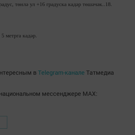
радус, төнлә ул +16 градуска кадәр төшәчәк..18.
5 метрга кадәр.
интересным в
Telegram-канале
Татмедиа
в национальном мессенджере MАХ: