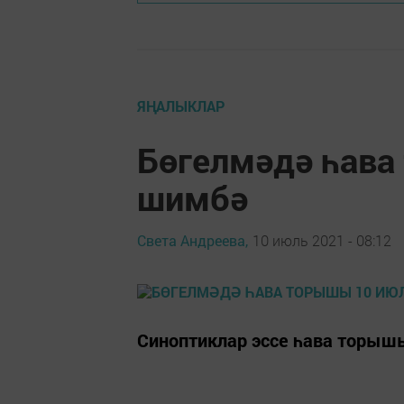
ЯҢАЛЫКЛАР
Бөгелмәдә һава
шимбә
Света Андреева,
10 июль 2021 - 08:12
Синоптиклар эссе һава торышы