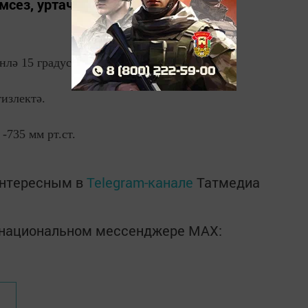
сез, уртача җил вәгъдә итә.
өнлә 15 градуска кадәр җылы.
излектә.
-735 мм рт.ст.
интересным в
Telegram-канале
Татмедиа
в национальном мессенджере MАХ: