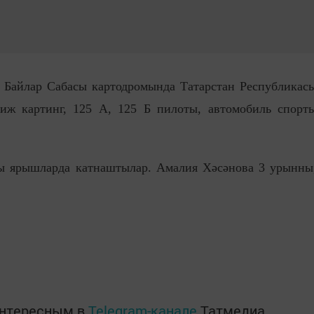
 Байлар Сабасы картодромында Татарстан Республикас
риж картинг, 125 А, 125 Б пилоты, автомобиль спорт
ры ярышларда катнаштылар. Амалия Хәсәнова 3 урынны
интересным в
Telegram-канале
Татмедиа