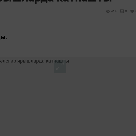
414
0
ды.