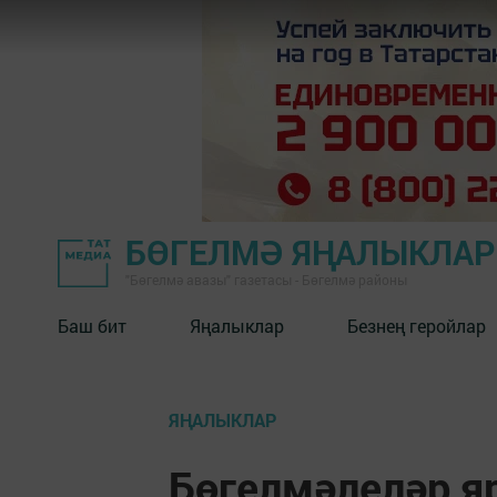
БӨГЕЛМӘ ЯҢАЛЫКЛА
"Бөгелмә авазы" газетасы - Бөгелмә районы
Баш бит
Яңалыклар
Безнең геройлар
ЯҢАЛЫКЛАР
Бөгелмәлеләр 