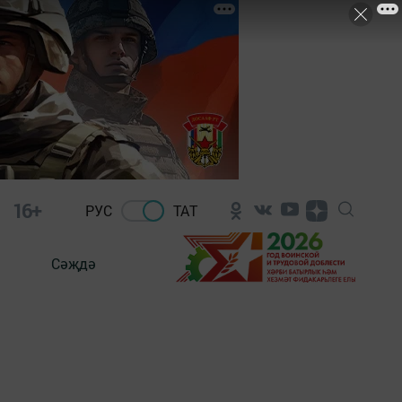
16+
РУС
ТАТ
Сәҗдә