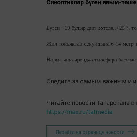
Синоптиклар бүген явым-төшем
Бүген +19 булыр дип көтелә..+25 °, т
Җил төньяктан секундына 6-14 метр т
Норма чикләрендә атмосфера басымы 
Следите за самым важным и 
Читайте новости Татарстана 
https://max.ru/tatmedia
Перейти на страницу новости