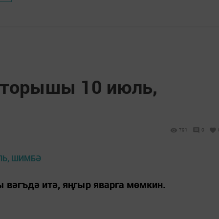
 торышы 10 июль,
791
0
 вәгъдә итә, яңгыр яварга мөмкин.