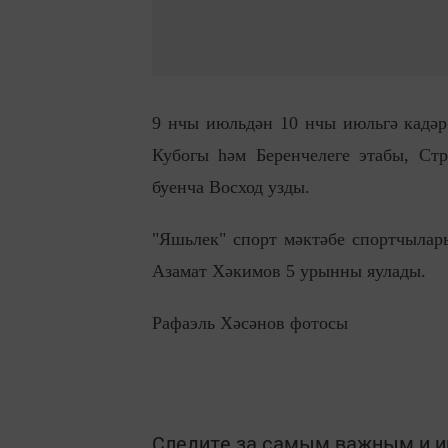
9 нчы июльдән 10 нчы июльгә кадәр
Кубогы һәм Беренчелеге этабы, Ст
буенча Восход узды.
"Яшьлек" спорт мәктәбе спортчыла
Азамат Хәкимов 5 урынны яулады.
Рафаэль Хәсәнов фотосы
Следите за самым важным и 